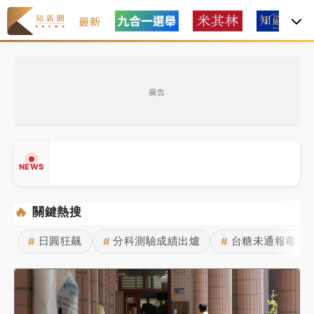
最新
女律師陳昱瑄詐慈濟10億！黃金158kg遭查扣畫面曝光
廣告
暑假過三周才推「E宿新北打卡趣」！抽獎程序複雜 觀
旅局回應了
中信慈善基金會想增加董事人數！辜仲諒向法院聲請遭
NEWS
駁 理由曝光
故宮《龍藏經》特展第2檔！今線上預約開賣一度塞車
🔥
關鍵熱搜
周六起展出延長至晚上7時
日圓狂飆
分科測驗成績出爐
台糖未通報毒油
#
#
#
台東農業處長涉圖利渡假村！東檢抗告成功 今重開羈
▲
押庭
▼
父親節泡湯了！中颱白海豚雨彈轟3天 「紅到發紫」降
雨熱區曝