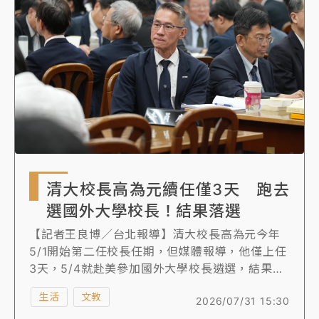
（Science Advances）。
清大校長高為元續任僅3天 跑去
選國外大學校長！結果落選
【記者王良博／台北報導】清大校長高為元今年
5/1開始第二任校長任期，但媒體報導，他僅上任
3天，5/4就赴美參加國外大學校長遴選，結果落
選，但其爭取校長連任時的承諾仍受質疑。對
生活
文教
2026/07/31 15:30
此，教育部回應，此一行為並無違反相關人事法