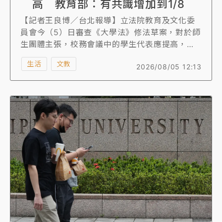
高 教育部：有共識增加到1/8
【記者王良博／台北報導】立法院教育及文化委
員會今（5）日審查《大學法》修法草案，對於師
生團體主張，校務會議中的學生代表應提高，教
育部指出，各界已有共識，可將學生代表比例提
生活
文教
2026/08/05 12:13
高到1/8，並可漸進式提高，另外，各界對於提高
未兼行政職務教師代表的比例也有共識，但未兼
行政職務的定義還需要討論。