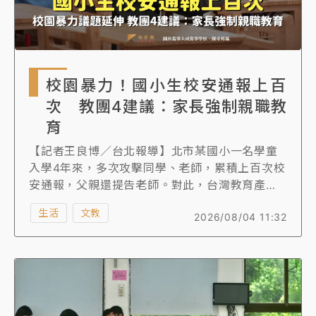
校園暴力！國小生校安通報上百
次 教團4建議：家長強制親職教
育
【記者王良博／台北報導】北市某國小一名學童
入學4年來，多次攻擊同學、老師，累積上百次校
安通報，父親還提告老師。對此，台灣教育產業
工會（台教產）與多個教師工會今（4）日表示，
生活
文教
2026/08/04 11:32
現行體制失能，讓基層獨自面對校園暴力，呼籲
建立高風險個案的「暫時性隔離」機制，也要針
對拒絕帶孩子就醫或不願配合行為矯正處置的家
長，給予處分或強制親職教育、司法介入。