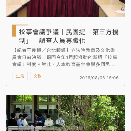
校事會議爭議｜民團提「第三方機
制」 調查人員專職化
【記者王良博／台北報導】立法院教育及文化委
員會日前決議，退回今年1月起推動的新版「校事
會議」制度。對此，人本教育基金會與多個民團
今（6）日呼籲，不適任教師處理應考慮建立第三
生活
文教
2026/08/06 15:06
方處理機制，由獨立單位進行案件分流、調查
等，第三方機制也要讓調查人員以專職方式擔
任，以減少濫訴、提升調查品質。