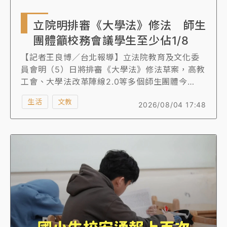
立院明排審《大學法》修法 師生
團體籲校務會議學生至少佔1/8
【記者王良博／台北報導】立法院教育及文化委
員會明（5）日將排審《大學法》修法草案，高教
工會、大學法改革陣線2.0等多個師生團體今
（4）日提出5項修法訴求，包含校長遴選應不分
生活
文教
2026/08/04 17:48
公私校均保障師生參與、校務會議學生代表至少
1/8以上、檢討現行教師評鑑制度等。