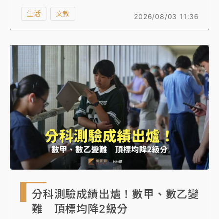
60校、1764個系組參與分發入學，總招生名額為
生活
文教
2026/08/03 11:36
32494名，比去年減少887名，因分科測驗考生
增加、分發入學招生名額減少，預估錄取率比去
年下降。
分科測驗成績出爐！數甲、數乙變
難 頂標均降2級分