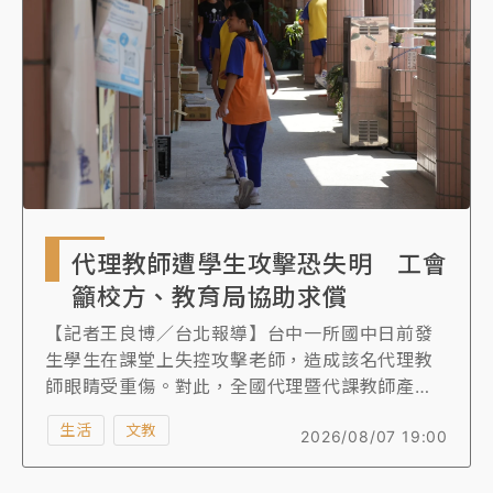
女律師陳昱瑄詐慈濟10億！黃金158kg遭查扣畫面曝光
暑假過三周才推「E宿新北打卡趣」！抽獎程序複雜 觀
旅局回應了
中信慈善基金會想增加董事人數！辜仲諒向法院聲請遭
駁 理由曝光
故宮《龍藏經》特展第2檔！今線上預約開賣一度塞車
代理教師遭學生攻擊恐失明 工會
周六起展出延長至晚上7時
籲校方、教育局協助求償
台東農業處長涉圖利渡假村！東檢抗告成功 今重開羈
【記者王良博／台北報導】台中一所國中日前發
押庭
生學生在課堂上失控攻擊老師，造成該名代理教
師眼睛受重傷。對此，全國代理暨代課教師產業
父親節泡湯了！中颱白海豚雨彈轟3天 「紅到發紫」降
雨熱區曝
工會今（7）日表示，學校與教育局應即刻啟動
生活
文教
2026/08/07 19:00
「因公涉訟輔助」與「公傷職災補償」，另也質
疑國一新生暑輔的必要性，代理教師身份弱勢，
可能被迫承擔暑輔課務，且暑假學校留守人力不