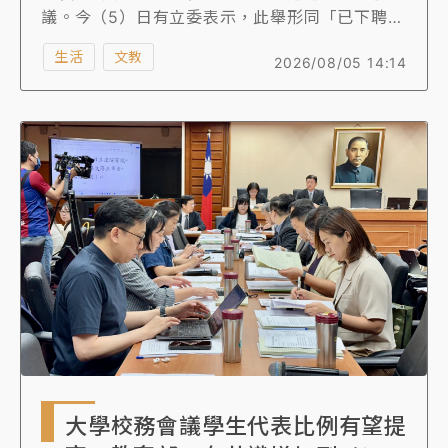
議。今（5）日有立委表示，此舉形同「已下聘還
去相親」，應對續任校長有規範，例如要求揭露
生活
文教
2026/08/05 14:14
有無對外求職，或者要求簽署誠信承諾書等，教
育部長鄭英耀則說，確實應該考量連任校長該有
更公開的揭露訊息，會朝立委的建議方向進行。
大學校務會議學生代表比例有望提