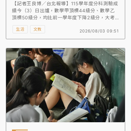
【記者王良博／台北報導】115學年度分科測驗成
績今（3）日出爐，數學甲頂標44級分、數學乙
頂標50級分，均比前一學年度下降2級分，大考
中心分析，數學甲難題增加、簡單題目減少，數
生活
文教
2026/08/03 09:51
學乙則是難題減少，但簡單的題目減少更多，兩
個考科都變難，不過難度變化仍屬平穩，且鑑別
度良好。