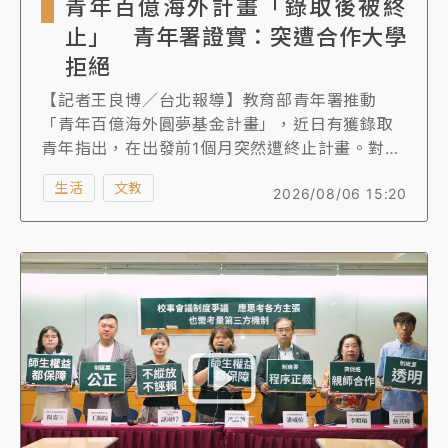
青年百億海外計畫「錄取後被終
止」 青年署證實：突遭合作大學
拒絕
【記者王良博／台北報導】教育部青年署推動
「青年百億海外圓夢基金計畫」，近日有獲錄取
青年指出，在出發前1個月突然遭終止計畫。對
此，青年署指出，此案是因加拿大安大略省對國
生活
文教
2026/08/06 15:20
際交換實習生政策改變，導致合作的當地學校要
求簽署不平等合約，後來又片面終止計畫，我方
嘗試重啟討論也遭拒，因此被迫終止。