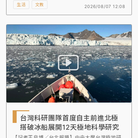
生活
文教
2026/08/07 12:08
行為危機分級制度、設置安全隔離與情緒降躁空
間、課予家長教育及配合責任等，並要求教育主
管機關應提供受害教師完整醫療、心理、法律及
職災補償協助。
台灣科研團隊首度自主前進北極
搭破冰船展開12天極地科學研究
【記者王良博／台北報導】中央大學台灣極地研