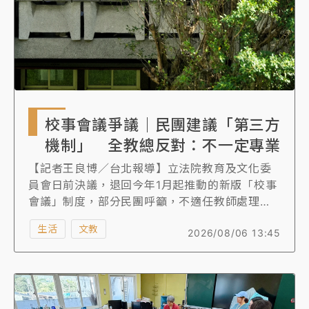
校事會議爭議｜民團建議「第三方
機制」 全教總反對：不一定專業
【記者王良博／台北報導】立法院教育及文化委
員會日前決議，退回今年1月起推動的新版「校事
會議」制度，部分民團呼籲，不適任教師處理應
改以第三方機制進行。對此，全國教師工會總聯
生活
文教
2026/08/06 13:45
合會（全教總）今（6）日表態反對，強調應著重
案件分流、專業判斷與權責明確，而不是成立新
的第三方機構，增加更多調查層級與程序。