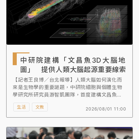
中研院建構「文昌魚3D大腦地
圖」 提供人類大腦起源重要線索
【記者王良博／台北報導】人類大腦如何演化而
來是生物學的重要謎題，中研院細胞與個體生物
學研究所研究員游智凱團隊，首度建構文昌魚大
腦的「3D空間細胞類型圖譜」，發現負責人類思
生活
文教
2026/08/01 11:00
考、記憶與決策等高階認知功能的大腦皮質，並
非共同祖先脊索動物原有的構造，而是演化過程
逐步形成，為理解人類大腦起源提供重要線索，
研究成果近期發表於國際期刊《科學進展》