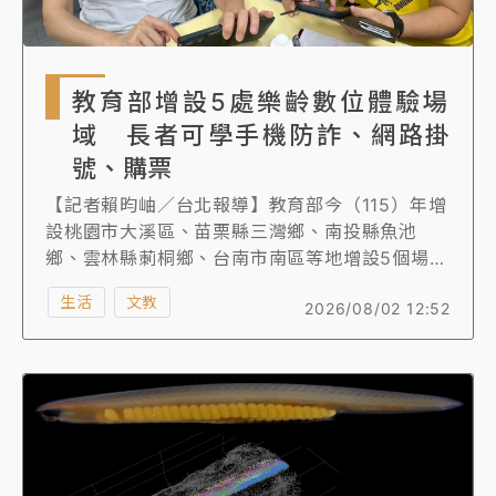
教育部增設5處樂齡數位體驗場
域 長者可學手機防詐、網路掛
號、購票
【記者賴昀岫／台北報導】教育部今（115）年增
設桃園市大溪區、苗栗縣三灣鄉、南投縣魚池
鄉、雲林縣莿桐鄉、台南市南區等地增設5個場
域，讓民眾就近學習數位科技的知識、解決數位
生活
文教
2026/08/02 12:52
的疑難雜症，開設的教學課程以在地生活數位應
用體驗為核心，如手機預防詐騙、網路掛號、網
路購票查詢、攝影教學等。