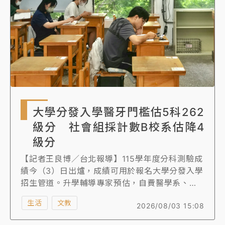
大學分發入學醫牙門檻估5科262
級分 社會組採計數B校系估降4
級分
【記者王良博／台北報導】115學年度分科測驗成
績今（3）日出爐，成績可用於報名大學分發入學
招生管道。升學輔導專家預估，自費醫學系、牙
醫系門檻為5科262級分，比去年約降低5級分，
生活
文教
2026/08/03 15:08
二類組校系門檻會降低6到7級分，台大二類組校
系門檻估5科229級分，另外，社會組採計數B的