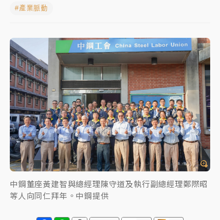
#產業脈動
女律師陳昱瑄詐慈濟10億！黃金158kg遭查扣畫面曝光
暑假過三周才推「E宿新北打卡趣」！抽獎程序複雜 觀
旅局回應了
中信慈善基金會想增加董事人數！辜仲諒向法院聲請遭
駁 理由曝光
故宮《龍藏經》特展第2檔！今線上預約開賣一度塞車
周六起展出延長至晚上7時
台東農業處長涉圖利渡假村！東檢抗告成功 今重開羈
押庭
父親節泡湯了！中颱白海豚雨彈轟3天 「紅到發紫」降
雨熱區曝
中鋼董座黃建智與總經理陳守道及執行副總經理鄭際昭
等人向同仁拜年。中鋼提供