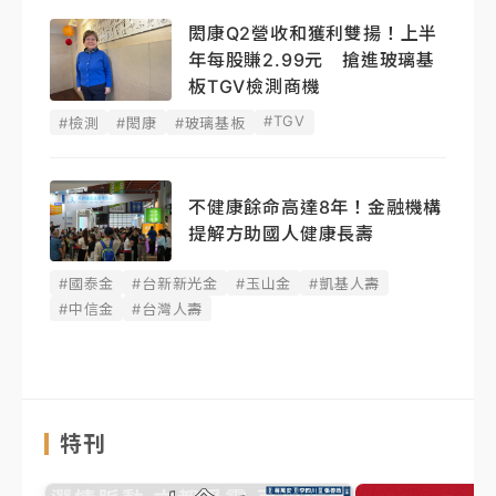
閎康Q2營收和獲利雙揚！上半
年每股賺2.99元 搶進玻璃基
板TGV檢測商機
#TGV
#檢測
#閎康
#玻璃基板
不健康餘命高達8年！金融機構
提解方助國人健康長壽
#國泰金
#台新新光金
#玉山金
#凱基人壽
#中信金
#台灣人壽
特刊