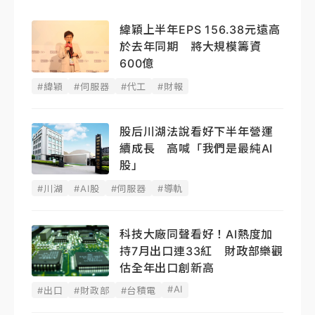
緯穎上半年EPS 156.38元遠高
於去年同期 將大規模籌資
600億
#緯穎
#伺服器
#代工
#財報
股后川湖法說看好下半年營運
續成長 高喊「我們是最純AI
股」
#川湖
#AI股
#伺服器
#導軌
科技大廠同聲看好！AI熱度加
持7月出口連33紅 財政部樂觀
估全年出口創新高
#AI
#出口
#財政部
#台積電