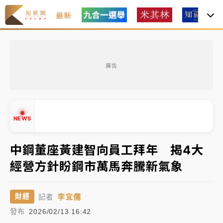
最新
女律師陳昱瑄詐慈濟10億！黃金158kg遭查扣畫面曝光
廣告
暑假過三周才推「E宿新北打卡趣」！抽獎程序複雜 觀
旅局回應了
中信慈善基金會想增加董事人數！辜仲諒向法院聲請遭
NEWS
駁 理由曝光
故宮《龍藏經》特展第2檔！今線上預約開賣一度塞車
中鋼董座黃建智向員工拜年 揭4大
周六起展出延長至晚上7時
經營方針盼鋼市萬馬奔騰新氣象
台東農業處長涉圖利渡假村！東檢抗告成功 今重開羈
▲
押庭
▼
李宜儒
財經
記者
父親節泡湯了！中颱白海豚雨彈轟3天 「紅到發紫」降
發布
2026/02/13 16:42
雨熱區曝