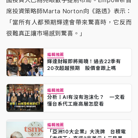
席投資策略師Marta Norton向《路透》表示：
「當所有人都預期輝達會帶來驚喜時，它反而
很難真正讓市場感到驚喜。」
編輯推薦
輝達財報即將揭曉！過去22季有
20次超越預期 股價會跟上嗎
編輯推薦
分析〡AI有沒有泡沫化？ 一文看
懂台系代工廠高層怎麼看
編輯推薦
「亞洲10大企業」大洗牌 台積電