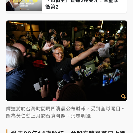
「市值王」直逼2兆美元！三星暴
衝第2
輝達將於台灣時間周四清晨公布財報，受到全球矚目。
圖為黃仁勳上月訪台資料照。葉志明攝