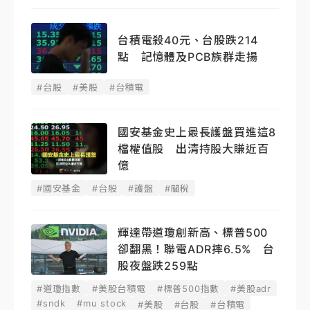
台積電殺40元、台股跌214
點 記憶體及PCB族群走揚
#台股
#美股
#台積電
國安基金史上最長護盤買進這8
檔權值股 出清持股大賺近百
億
#國安基金
#台股
#護盤
#關稅
輝達帶道瓊創新高、標普500
卻翻黑！聯電ADR摔6.5% 台
股夜盤跌259點
#道瓊指數
#美股台積電
#標普500指數
#美股adr
#sndk
#mu stock
#美股
#台股
#台積電