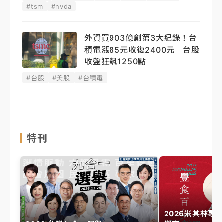
#tsm
#nvda
外資買903億創第3大紀錄！台
積電漲85元收復2400元 台股
收盤狂飆1250點
#台股
#美股
#台積電
特刊
2026米其林專