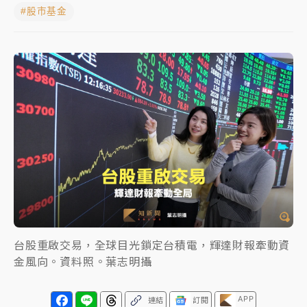
#股市基金
女律師陳昱瑄詐慈濟10億！黃金158kg遭查扣畫面曝光
暑假過三周才推「E宿新北打卡趣」！抽獎程序複雜 觀
旅局回應了
中信慈善基金會想增加董事人數！辜仲諒向法院聲請遭
駁 理由曝光
故宮《龍藏經》特展第2檔！今線上預約開賣一度塞車
周六起展出延長至晚上7時
台東農業處長涉圖利渡假村！東檢抗告成功 今重開羈
押庭
父親節泡湯了！中颱白海豚雨彈轟3天 「紅到發紫」降
台股重啟交易，全球目光鎖定台積電，輝達財報牽動資
雨熱區曝
金風向。資料照。葉志明攝
APP
連結
訂閱