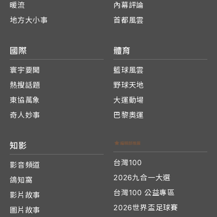
暖流
內幕評論
地方大小事
首都風雲
國際
體育
寰宇要聞
籃球風雲
熱搜話題
野球天地
東協萬象
大運動場
奇人妙事
巴黎奧運
知影
台灣100
影音頻道
2026九合一大選
鴿知窩
台灣100 公益專區
影片故事
2026世界盃足球賽
圖片故事