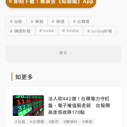
⭐️ 即刻下載！無廣告《知新聞》App
# 台股
# 美股
# 輝達
# 台積電
# nvda
# nvidia
# 輝達財報
# nvidia財報
知更多
法人砍442億！台積電力守紅
盤、電子權值股走弱 台股開
高走低收跌170點
#台股
#台積電
#股市
#聯發科
#美股