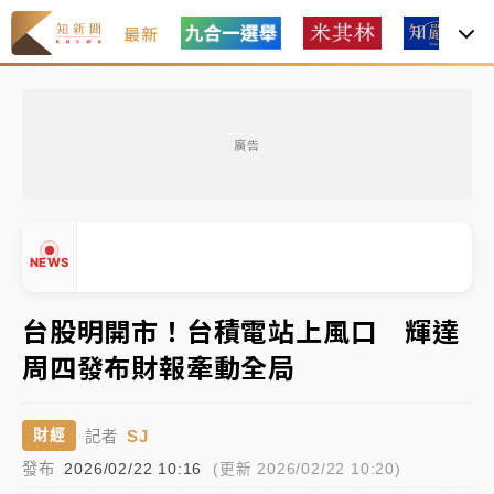
最新
女律師陳昱瑄詐慈濟10億！黃金158kg遭查扣畫面曝光
廣告
暑假過三周才推「E宿新北打卡趣」！抽獎程序複雜 觀
旅局回應了
中信慈善基金會想增加董事人數！辜仲諒向法院聲請遭
NEWS
駁 理由曝光
故宮《龍藏經》特展第2檔！今線上預約開賣一度塞車
台股明開市！台積電站上風口 輝達
周六起展出延長至晚上7時
周四發布財報牽動全局
台東農業處長涉圖利渡假村！東檢抗告成功 今重開羈
▲
押庭
▼
SJ
財經
記者
父親節泡湯了！中颱白海豚雨彈轟3天 「紅到發紫」降
發布
2026/02/22 10:16
(更新 2026/02/22 10:20)
雨熱區曝