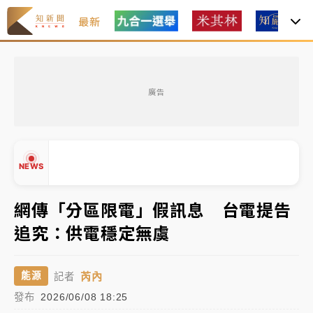
最新
油價持續凍漲！ 中油宣布下周一汽柴油價格維持不變
廣告
中颱白海豚進逼！台北喜來登圍籬傾倒砸傷人 民權西
路鷹架倒塌壓2車
有片｜
白海豚暴風圈逼近！新北淡水赫見龍捲風 榕樹
NEWS
連根拔起
中颱白海豚風雨來了！中部以北防豪雨 今晚、明天影
網傳「分區限電」假訊息 台電提告
響最劇烈
追究：供電穩定無虞
白海豚逼近！北市水門只出不進 未移置車輛最高罰
▲
4800＋拖吊費
▼
芮內
能源
記者
油價持續凍漲！ 中油宣布下周一汽柴油價格維持不變
發布
2026/06/08 18:25