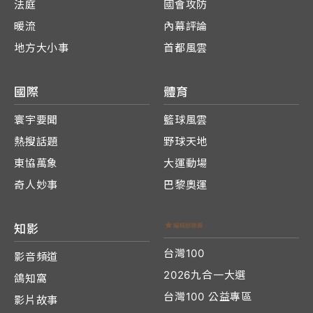
法庭
國會攻防
暖流
內幕評論
地方大小事
首都風雲
國際
體育
寰宇要聞
籃球風雲
熱搜話題
野球天地
東協萬象
大運動場
奇人妙事
巴黎奧運
知影
台灣100
影音頻道
2026九合一大選
鴿知窩
台灣100 公益專區
影片故事