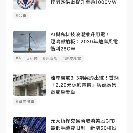
梓園區供電提升至逾1000MW
#台電
AI與高科技浪潮推升用電！
經濟部拍板：2039年離岸風電
衝刺28GW
#AI
#科技
#經濟部
#離岸風電
離岸風電3-3期契約出爐！首納
「2.29元保底電價」與延長售
電雙重獎勵
#離岸風電
元大槓桿交易商取消美股CFD
最低手續費限制 新增50檔投