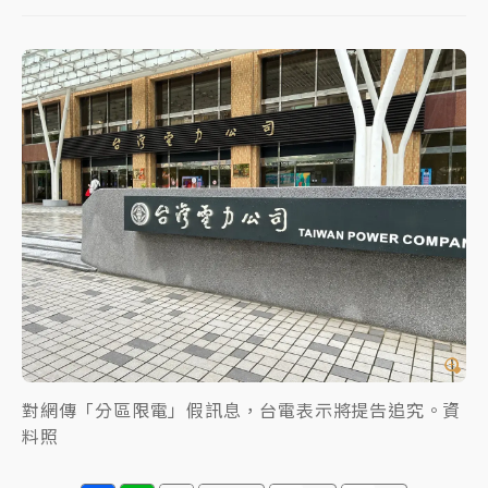
中颱白海豚進逼！台北喜來登圍籬傾倒砸傷人 民權西
路鷹架倒塌壓2車
有片｜
白海豚暴風圈逼近！新北淡水赫見龍捲風 榕樹
連根拔起
中颱白海豚風雨來了！中部以北防豪雨 今晚、明天影
響最劇烈
白海豚逼近！北市水門只出不進 未移置車輛最高罰
4800＋拖吊費
對網傳「分區限電」假訊息，台電表示將提告追究。資
料照