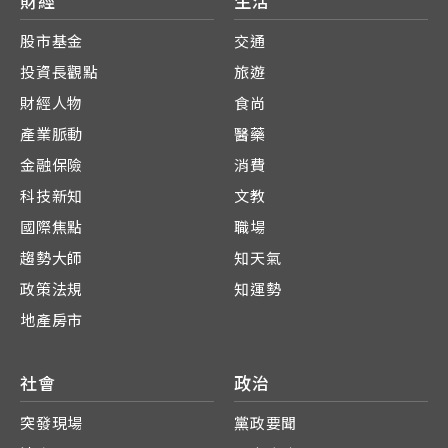
財經
生活
股市基金
交通
投資長觀點
旅遊
財經人物
食尚
產業脈動
醫藥
金融保險
消費
科技新知
文教
國際焦點
職場
趨勢大師
知天氣
政策法規
知運勢
地產房市
社會
政治
突發現場
黨政要聞