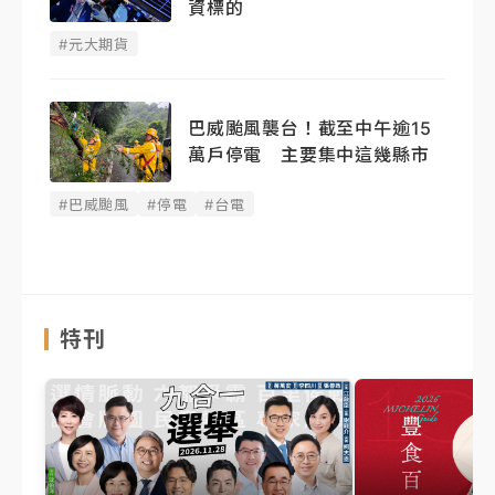
資標的
#元大期貨
巴威颱風襲台！截至中午逾15
萬戶停電 主要集中這幾縣市
#巴威颱風
#停電
#台電
特刊