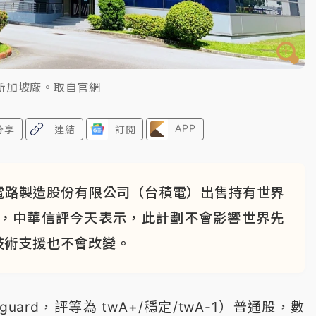
新加坡廠。取自官網
APP
分享
連結
訂閱
電路製造股份有限公司（台積電）出售持有世界
權，中華信評今天表示，此計劃不會影響世界先
技術支援也不會改變。
ard，評等為 twA+/穩定/twA-1）普通股，數