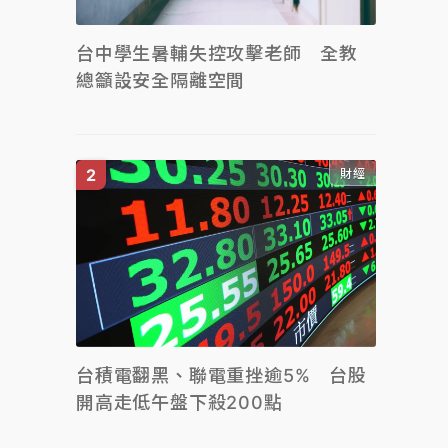
台中學生暑輔失控攻擊老師 全教
總籲設安全隔離空間
財經
台積電翻黑、聯電重挫逾5% 台股
開高走低午盤下殺200點