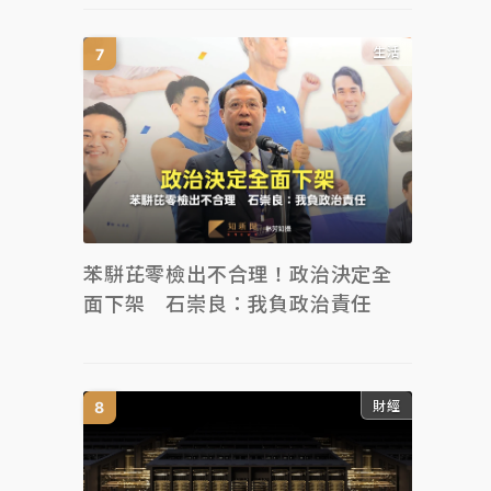
生活
苯駢芘零檢出不合理！政治決定全
面下架 石崇良：我負政治責任
財經