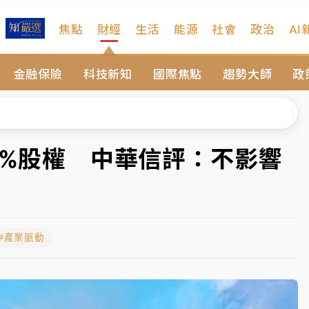
焦點
財經
生活
能源
社會
政治
AI
扣畫面曝光
金融保險
科技新知
國際焦點
趨勢大師
政
序複雜 觀旅局回應了
院聲請遭駁 理由曝光
一度塞車 周六起展出延長至晚上7時
1%股權 中華信評：不影響
今重開羈押庭
到發紫」降雨熱區曝
#產業脈動
扣畫面曝光
序複雜 觀旅局回應了
院聲請遭駁 理由曝光