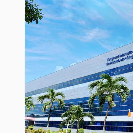
故宮《龍藏經》特展第2檔！今線上預約開賣
台東農業處長涉圖利渡假村！東檢抗告成功 
父親節泡湯了！中颱白海豚雨彈轟3天 「紅