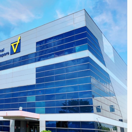
一度塞車 周六起展出延長至晚上7時
今重開羈押庭
到發紫」降雨熱區曝