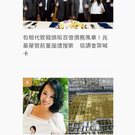
包租代管龍頭陷百億債務風暴！兆
基屋管前董座遭搜索 協調會突喊
卡
政治