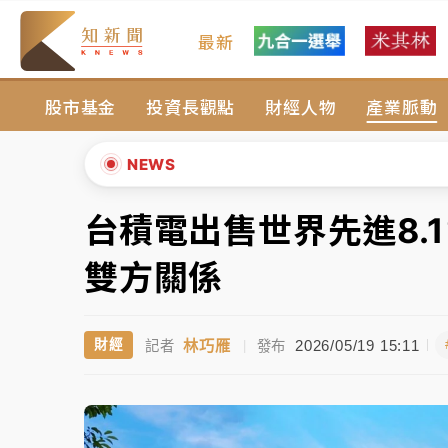
最新
女律師陳昱瑄詐慈濟10億！黃金158kg遭查
股市基金
投資長觀點
財經人物
產業脈動
暑假過三周才推「E宿新北打卡趣」！抽獎程
中信慈善基金會想增加董事人數！辜仲諒向法
NEWS
故宮《龍藏經》特展第2檔！今線上預約開賣
台積電出售世界先進8.
▲
台東農業處長涉圖利渡假村！東檢抗告成功 
▼
雙方關係
父親節泡湯了！中颱白海豚雨彈轟3天 「紅
林巧雁
2026/05/19 15:11
財經
記者
|
發布
女律師陳昱瑄詐慈濟10億！黃金158kg遭查
暑假過三周才推「E宿新北打卡趣」！抽獎程
中信慈善基金會想增加董事人數！辜仲諒向法