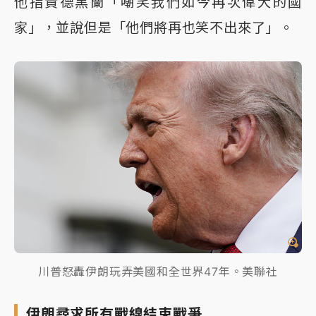
他指責德黑蘭「嘲笑我們如今再次偉大的國
家」，並說但是「他們將再也笑不出來了」。
川普怒轟伊朗玩弄美國和全世界47年。美聯社
伊朗尋求所有戰線結束戰爭