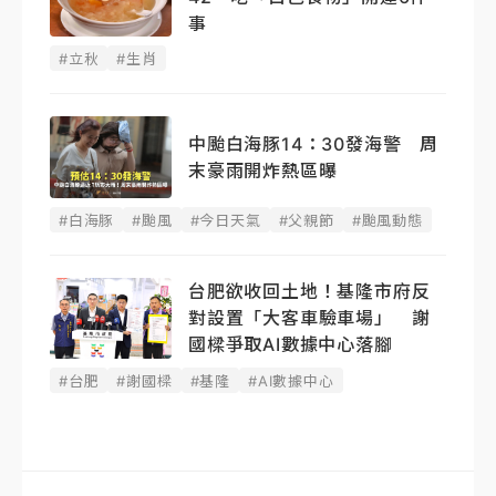
事
#立秋
#生肖
中颱白海豚14：30發海警 周
末豪雨開炸熱區曝
#白海豚
#颱風
#今日天氣
#父親節
#颱風動態
台肥欲收回土地！基隆市府反
對設置「大客車驗車場」 謝
國樑爭取AI數據中心落腳
#台肥
#謝國樑
#基隆
#AI數據中心