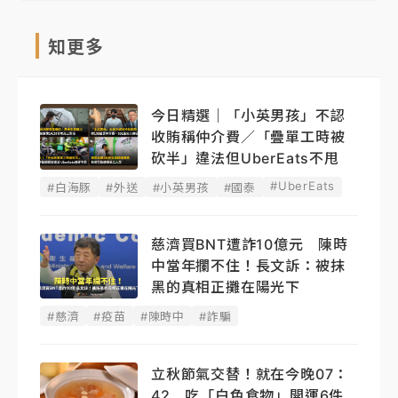
知更多
今日精選｜「小英男孩」不認
收賄稱仲介費／「疊單工時被
砍半」違法但UberEats不甩
#UberEats
#白海豚
#外送
#小英男孩
#國泰
慈濟買BNT遭詐10億元 陳時
中當年攔不住！長文訴：被抹
黑的真相正攤在陽光下
#慈濟
#疫苗
#陳時中
#詐騙
立秋節氣交替！就在今晚07：
42 吃「白色食物」開運6件