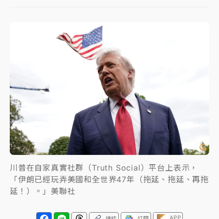
中颱白海豚進逼！台北喜來登圍籬傾倒砸傷人 民權西
路鷹架倒塌壓2車
有片｜
白海豚暴風圈逼近！新北淡水赫見龍捲風 榕樹
連根拔起
中颱白海豚風雨來了！中部以北防豪雨 今晚、明天影
響最劇烈
白海豚逼近！北市水門只出不進 未移置車輛最高罰
4800＋拖吊費
川普在自家真實社群（Truth Social）平台上表示，
「伊朗已經玩弄美國和全世界47年（拖延、拖延、再拖
延！）。」美聯社
APP
連結
訂閱