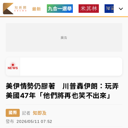
最新
油價持續凍漲！ 中油宣布下周一汽柴油價格維持不變
廣告
中颱白海豚進逼！台北喜來登圍籬傾倒砸傷人 民權西
路鷹架倒塌壓2車
有片｜
白海豚暴風圈逼近！新北淡水赫見龍捲風 榕樹
NEWS
連根拔起
中颱白海豚風雨來了！中部以北防豪雨 今晚、明天影
美伊情勢仍膠著 川普轟伊朗：玩弄
響最劇烈
美國47年「他們將再也笑不出來」
白海豚逼近！北市水門只出不進 未移置車輛最高罰
▲
4800＋拖吊費
▼
知即及
國際
記者
油價持續凍漲！ 中油宣布下周一汽柴油價格維持不變
發布
2026/05/11 07:52