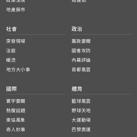
政策法規
知運勢
地產房市
社會
政治
突發現場
黨政要聞
法庭
國會攻防
暖流
內幕評論
地方大小事
首都風雲
國際
體育
寰宇要聞
籃球風雲
熱搜話題
野球天地
東協萬象
大運動場
奇人妙事
巴黎奧運