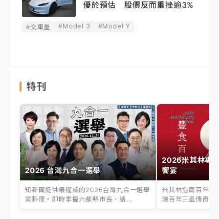
優於預估 股價反而重挫逾3%
#Model 3
#Model Y
#交車量
特刊
2026米其林專
2026 台灣九合一選舉
饗宴
知新聞提供最權威的2026台灣九合一選舉
米其林指南百年之
資料庫。即時掌握六都縣市長、議...
瑞百年三星傳奇、台