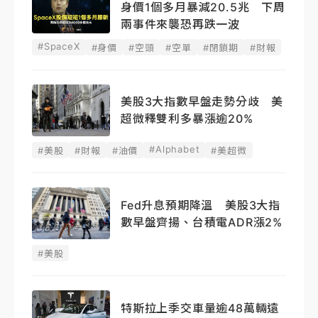
身價1個多月暴減20.5兆 下周
兩事件來襲恐再跌一波
#SpaceX
#身價
#空頭
#空單
#閉鎖期
#財報
美股3大指數早盤走勢分歧 美
超微釋雙利多暴漲逾20%
#Alphabet
#美股
#財報
#油價
#美超微
Fed升息預期降溫 美股3大指
數早盤齊揚、台積電ADR漲2%
#美股
特斯拉上季交車量逾48萬輛遠