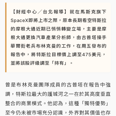
NBA｜
傳奇名帥驚傳離世！曾以「瘋狂籃球」震撼聯
【財經中心／台北報導】就在馬斯克旗下
盟 兩大愛徒向他致
SpaceX即將上市之際，原本長期看空特斯拉
的摩根大通近期已悄悄轉變立場，主要是摩
根大通更換汽車產業分析師，由古普塔接手
華爾街老兵布林克曼的工作，在周五發布的
報告中，將特斯拉目標價上調至475美元，
並將該股評級調至「持有」。
曾是布林克曼團隊成員的古普塔在報告中強
調，特斯拉最大的護城河之一在於其高度垂直
整合的商業模式。他認為，這種「獨特優勢」
至今仍未被市場充分認識，外界對其價值也存