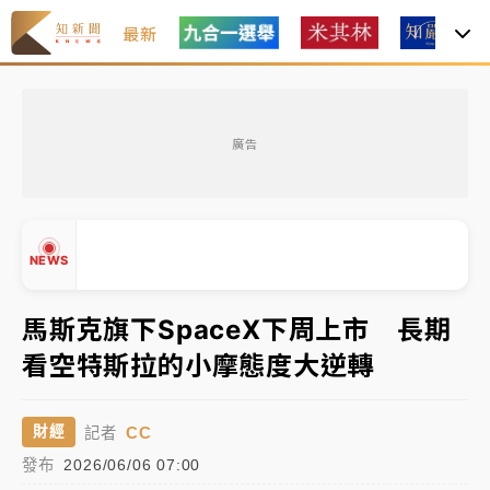
最新
中租控股7月營收創今年新高 前7月獲利成長6%
廣告
獨家｜
和欣客運總裁逝世！少東涉洗錢遭收押 戴手銬
腳鐐提前奔靈堂畫面曝
處置制度大變革！ 證交所今起縮短股票「關禁閉」天
NEWS
數與撮合時間
才續任就飛美國大學面試 清大校長高為元致歉：機會
馬斯克旗下SpaceX下周上市 長期
到來時引起我的好奇
看空特斯拉的小摩態度大逆轉
白海豚颱風解除海警 西南風來了！4縣市大雨特報、各
▲
▼
地午後雷雨
CC
財經
記者
分析｜
7月營收甫首破單月9000億元下半年續旺指
發布
2026/06/06 07:00
標？ 鴻海本週法說法人關注的四大重點