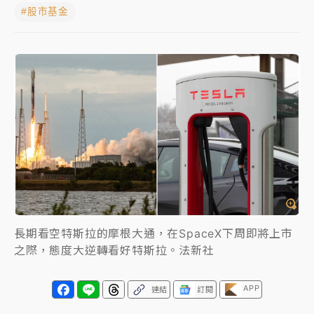
#股市基金
NBA｜
傳奇名帥驚傳離世！曾以「瘋狂籃球」震撼聯
盟 兩大愛徒向他致
中租控股7月營收創今年新高 前7月獲利成長6%
獨家｜
和欣客運總裁逝世！少東涉洗錢遭收押 戴手銬
腳鐐提前奔靈堂畫面曝
處置制度大變革！ 證交所今起縮短股票「關禁閉」天
數與撮合時間
才續任就飛美國大學面試 清大校長高為元致歉：機會
到來時引起我的好奇
長期看空特斯拉的摩根大通，在SpaceX下周即將上市
白海豚颱風解除海警 西南風來了！4縣市大雨特報、各
之際，態度大逆轉看好特斯拉。法新社
地午後雷雨
APP
連結
訂閱
分析｜
7月營收甫首破單月9000億元下半年續旺指
標？ 鴻海本週法說法人關注的四大重點