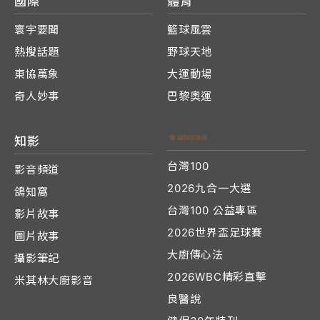
國際
體育
寰宇要聞
籃球風雲
熱搜話題
野球天地
東協萬象
大運動場
奇人妙事
巴黎奧運
知影
台灣100
影音頻道
2026九合一大選
鴿知窩
台灣100 公益專區
影片故事
2026世界盃足球賽
圖片故事
大廚傳心法
攝影筆記
2026WBC精彩直擊
米其林大廚影音
良醫說