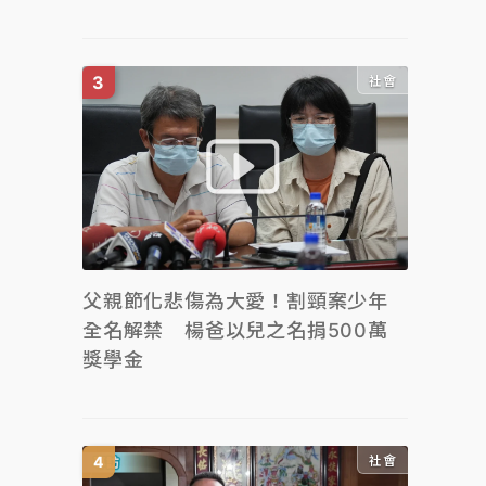
社會
父親節化悲傷為大愛！割頸案少年
全名解禁 楊爸以兒之名捐500萬
獎學金
社會