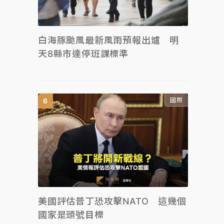
白海豚颱風最新風雨預報出爐 明
天8縣市達停班課標準
國際
美國評估普丁恐攻擊NATO 這幾個
國家是頭號目標