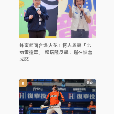
蜂蜜節同台爆火花！柯志恩轟「比
病毒還毒」 賴瑞隆反擊：還在惱羞
成怒
體育