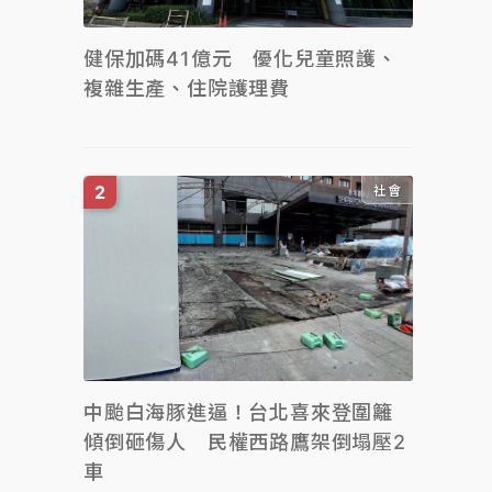
健保加碼41億元 優化兒童照護、
複雜生產、住院護理費
社會
中颱白海豚進逼！台北喜來登圍籬
傾倒砸傷人 民權西路鷹架倒塌壓2
車