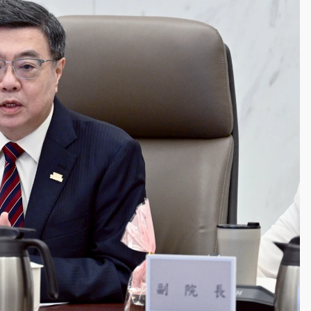
高罰4800＋拖吊費
拖吊 中午開放水門周邊紅黃線停車
部高溫飆38度