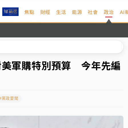
焦點
財經
生活
能源
社會
政治
AI
 民權西路鷹架倒塌壓2車
風 榕樹連根拔起
、明天影響最劇烈
高罰4800＋拖吊費
對美軍購特別預算 今年先編
拖吊 中午開放水門周邊紅黃線停車
部高溫飆38度
#黨政要聞
 民權西路鷹架倒塌壓2車
風 榕樹連根拔起
、明天影響最劇烈