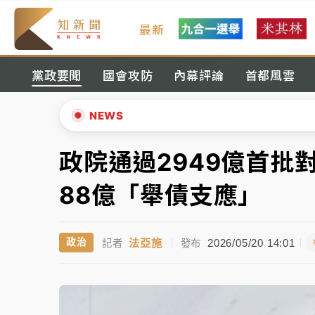
最新
中颱白海豚進逼！台北喜來登圍籬傾倒砸傷人
黨政要聞
國會攻防
內幕評論
首都風雲
有片｜
白海豚暴風圈逼近！新北淡水赫見龍捲
中颱白海豚風雨來了！中部以北防豪雨 今晚
NEWS
白海豚逼近！北市水門只出不進 未移置車輛最
政院通過2949億首批
▲
白海豚逼近！新北高灘地停車場下午4時強制
▼
88億「舉債支應」
中颱白海豚環流掠北海！今明防劇烈降雨 東
法亞施
2026/05/20 14:01
政治
記者
|
發布
中颱白海豚進逼！台北喜來登圍籬傾倒砸傷人
有片｜
白海豚暴風圈逼近！新北淡水赫見龍捲
中颱白海豚風雨來了！中部以北防豪雨 今晚