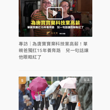
專訪｜為唐寶寶棄科技業高薪！單
親爸獨扛15年養育路 兒一句話讓
他眼眶紅了
生活