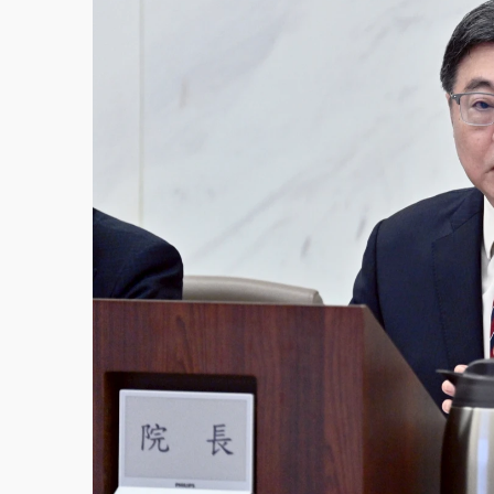
白海豚逼近！北市水門只出不進 未移置車輛最
白海豚逼近！新北高灘地停車場下午4時強制
中颱白海豚環流掠北海！今明防劇烈降雨 東