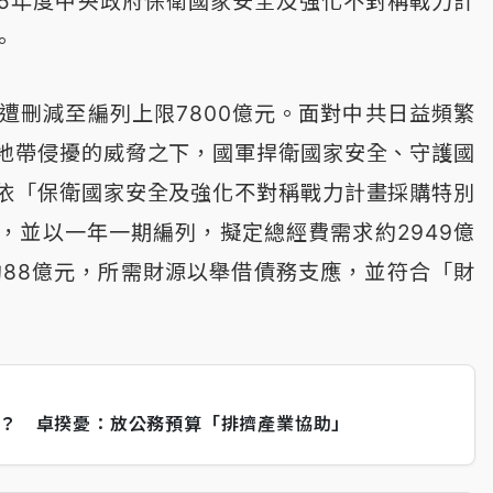
15年度中央政府保衛國家安全及強化不對稱戰力計
。
，遭刪減至編列上限7800億元。面對中共日益頻繁
地帶侵擾的威脅之下，國軍捍衛國家安全、守護國
依「保衛國家安全及強化不對稱戰力計畫採購特別
，並以一年一期編列，擬定總經費需求約2949億
案約88億元，所需財源以舉借債務支應，並符合「財
救？ 卓揆憂：放公務預算「排擠產業協助」