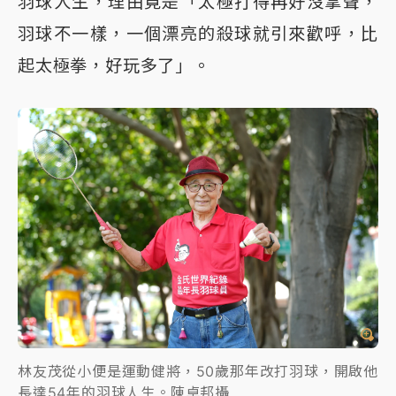
羽球人生，理由竟是「太極打得再好沒掌聲，
羽球不一樣，一個漂亮的殺球就引來歡呼，比
起太極拳，好玩多了」。
林友茂從小便是運動健將，50歲那年改打羽球，開啟他
長達54年的羽球人生。陳卓邦攝