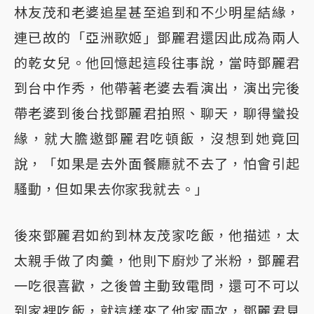
林友茂和老婆追星甚至追到和不少明星結緣，
連已故的「亞洲歌姬」鄧麗君還因此成為兩人
的乾女兒。他回憶起這段往事說，當時鄧麗君
到台中作秀，他帶著老婆去看演出，演出完後
帶老婆到後台找鄧麗君拍照、聊天，聊得蠻投
緣，就大膽邀鄧麗君吃頓飯，沒想到她竟回
說，「如果是去外面餐廳就不去了，怕會引起
騷動，但如果去你家我就去。」
後來鄧麗君如約到林友茂家吃飯，他描述，太
太親手做了肉羹，他則下廚炒了米粉，鄧麗君
一吃很喜歡，之後曾主動致電問，還可不可以
到家裡吃飯，就這樣來了他家兩次，鄧麗君見