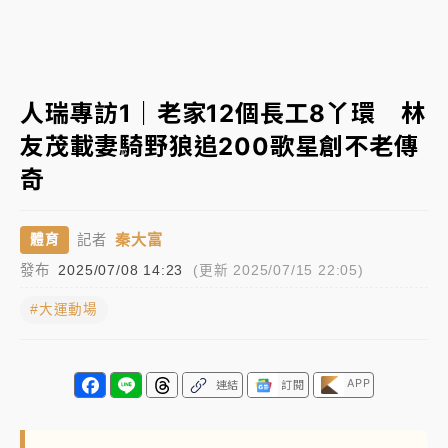
台股處置新制明天上路 4大鬆綁一次看
周末精選｜
鎢業董座離奇命喪豪宅！檢警3方向追出前
人瑞專訪1｜老家12個長工8丫環 林
員工犯案 破案關鍵曝
友茂載妻騎野狼追200歌星創不老傳
奇
秦大富
體育
記者
發布
2025/07/08 14:23
(更新 2025/07/15 22:05)
#大運動場
APP
連結
訂閱