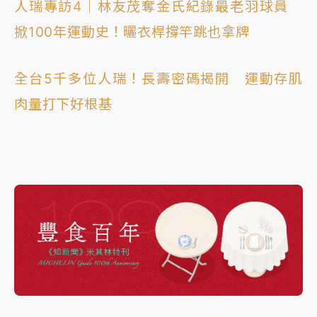
人瑞專訪4｜林友茂奪金氏紀錄最老羽球員
掀100年運動史！曬衣桿撐竿跳也拿牌
全台5千多位人瑞！長壽密碼揭開 運動存肌
肉量打下好根基