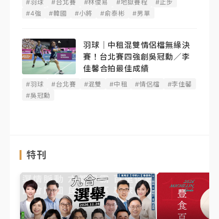
#羽球
#台北賽
#林俊易
#地獄賽程
#止步
#4強
#韓國
#小將
#俞泰彬
#男單
羽球｜中租混雙情侶檔無緣決
賽！台北賽四強創吳冠勳／李
佳馨合拍最佳成績
#羽球
#台北賽
#混雙
#中租
#情侶檔
#李佳馨
#吳冠勳
特刊