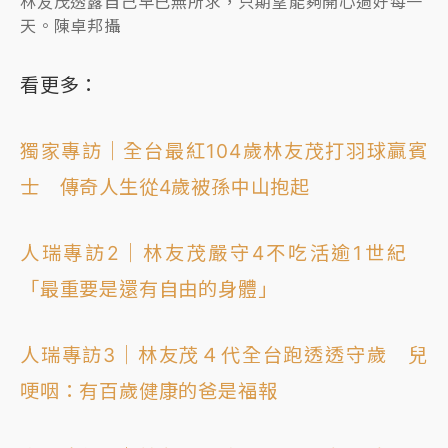
林友茂透露自己早已無所求，只期望能夠開心過好每一
天。陳卓邦攝
看更多：
獨家專訪｜全台最紅104歲林友茂打羽球贏賓
士 傳奇人生從4歲被孫中山抱起
人瑞專訪2｜林友茂嚴守4不吃活逾1世紀
「最重要是還有自由的身體」
人瑞專訪3｜林友茂４代全台跑透透守歲 兒
哽咽：有百歲健康的爸是福報