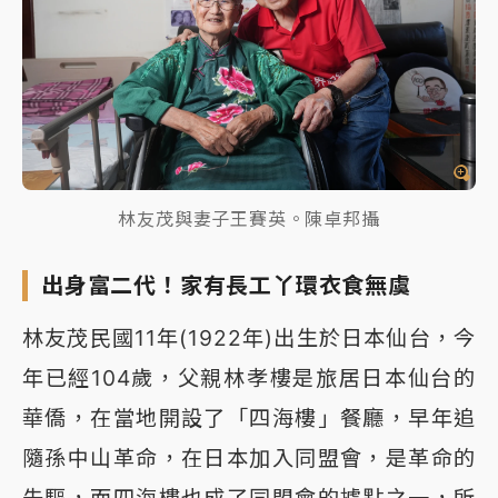
林友茂與妻子王賽英。陳卓邦攝
出身富二代！家有長工丫環衣食無虞
林友茂民國11年(1922年)出生於日本仙台，今
年已經104歲，父親林孝樓是旅居日本仙台的
華僑，在當地開設了「四海樓」餐廳，早年追
隨孫中山革命，在日本加入同盟會，是革命的
先驅，而四海樓也成了同盟會的據點之一，所