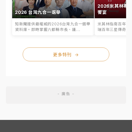
2026米其林專
2026 台灣九合一選舉
饗宴
知新聞提供最權威的2026台灣九合一選舉
米其林指南百年之
資料庫。即時掌握六都縣市長、議...
瑞百年三星傳奇、台
更多特刊
→