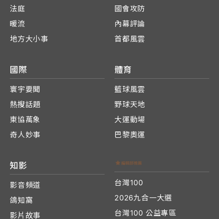
法庭
國會攻防
暖流
內幕評論
地方大小事
首都風雲
國際
體育
寰宇要聞
籃球風雲
熱搜話題
野球天地
東協萬象
大運動場
奇人妙事
巴黎奧運
知影
台灣100
影音頻道
2026九合一大選
鴿知窩
台灣100 公益專區
影片故事