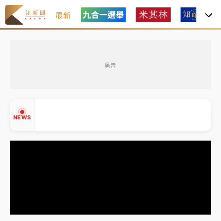
最新
周末精選｜
苯駢芘無安全攝取值！致癌苦茶油下肚 毒
物醫籲多吃蔬果代謝
廣告
《知新聞》揭「運科計畫」人體實驗黑幕 運動部不追
究！遭監委質疑
台股處置新制明天上路 4大鬆綁一次看
NEWS
周末精選｜
鎢業董座離奇命喪豪宅！檢警3方向追出前
員工犯案 破案關鍵曝
周末精選｜
苯駢芘無安全攝取值！致癌苦茶油下肚 毒
▲
物醫籲多吃蔬果代謝
▼
《知新聞》揭「運科計畫」人體實驗黑幕 運動部不追
究！遭監委質疑