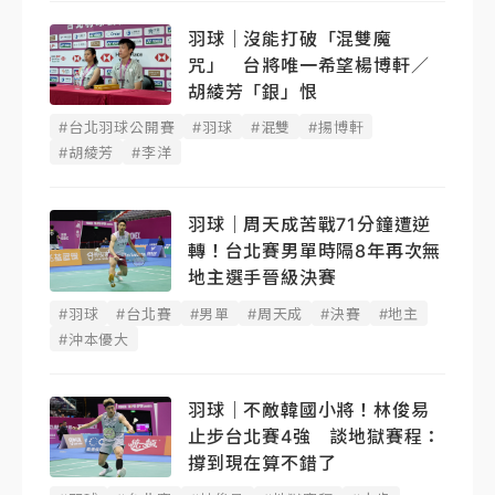
羽球｜沒能打破「混雙魔
咒」 台將唯一希望楊博軒／
胡綾芳「銀」恨
#台北羽球公開賽
#羽球
#混雙
#揚博軒
#胡綾芳
#李洋
羽球｜周天成苦戰71分鐘遭逆
轉！台北賽男單時隔8年再次無
地主選手晉級決賽
#羽球
#台北賽
#男單
#周天成
#決賽
#地主
#沖本優大
羽球｜不敵韓國小將！林俊易
止步台北賽4強 談地獄賽程：
撐到現在算不錯了