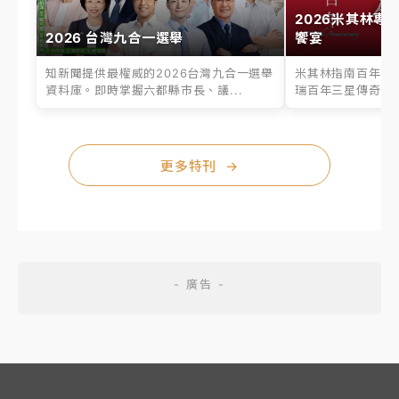
2026米其林專
2026 台灣九合一選舉
饗宴
知新聞提供最權威的2026台灣九合一選舉
米其林指南百年之
資料庫。即時掌握六都縣市長、議...
瑞百年三星傳奇、台
更多特刊
→