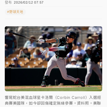
發布
2026/02/12 07:57
NBA｜
傳奇名帥驚傳離世！曾以「瘋狂籃球」震撼聯
#野球天地
盟 兩大愛徒向他致
中租控股7月營收創今年新高 前7月獲利成長6%
獨家｜
和欣客運總裁逝世！少東涉洗錢遭收押 戴手銬
腳鐐提前奔靈堂畫面曝
處置制度大變革！ 證交所今起縮短股票「關禁閉」天
數與撮合時間
才續任就飛美國大學面試 清大校長高為元致歉：機會
到來時引起我的好奇
白海豚颱風解除海警 西南風來了！4縣市大雨特報、各
地午後雷雨
響尾蛇台美混血球星卡洛爾（Corbin Carroll）入選經
分析｜
7月營收甫首破單月9000億元下半年續旺指
典賽美國隊，如今卻因傷確定無緣參賽。資料照。美聯
標？ 鴻海本週法說法人關注的四大重點