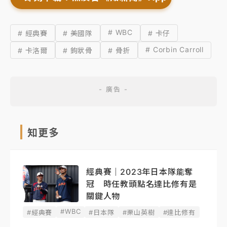
# WBC
# 經典賽
# 美國隊
# 卡仔
# Corbin Carroll
# 卡洛爾
# 鉤狀骨
# 骨折
知更多
經典賽｜2023年日本隊能奪
冠 時任教頭點名達比修有是
關鍵人物
#WBC
#經典賽
#日本隊
#栗山英樹
#達比修有