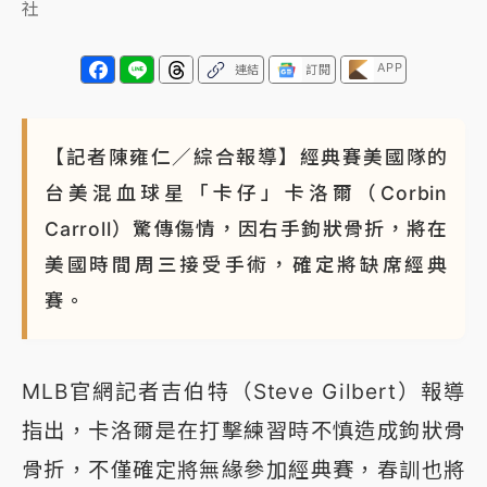
社
NBA｜
傳奇名帥驚傳離世！曾以「瘋狂籃球」震撼聯
盟 兩大愛徒向他致
APP
連結
訂閱
【記者陳雍仁／綜合報導】經典賽美國隊的
台美混血球星「卡仔」卡洛爾（Corbin
Carroll）驚傳傷情，因右手鉤狀骨折，將在
美國時間周三接受手術，確定將缺席經典
賽。
MLB官網記者吉伯特（Steve Gilbert）報導
指出，卡洛爾是在打擊練習時不慎造成鉤狀骨
骨折，不僅確定將無緣參加經典賽，春訓也將