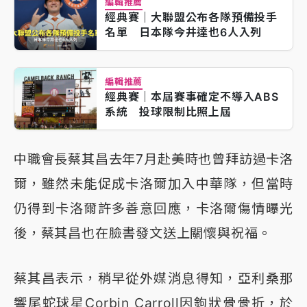
編輯推薦
經典賽｜大聯盟公布各隊預備投手
名單 日本隊今井達也6人入列
編輯推薦
經典賽｜本屆賽事確定不導入ABS
系統 投球限制比照上屆
中職會長蔡其昌去年7月赴美時也曾拜訪過卡洛
爾，雖然未能促成卡洛爾加入中華隊，但當時
仍得到卡洛爾許多善意回應，卡洛爾傷情曝光
後，蔡其昌也在臉書發文送上關懷與祝福。
蔡其昌表示，稍早從外媒消息得知，亞利桑那
響尾蛇球星Corbin Carroll因鉤狀骨骨折，於