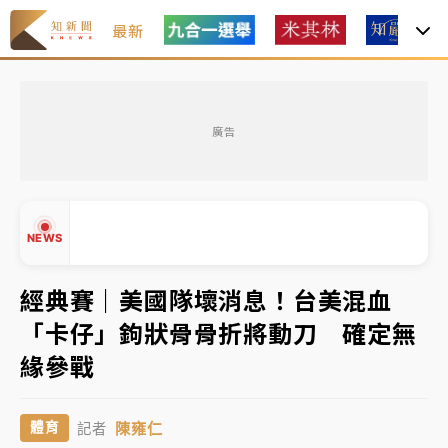
最新
中租控股7月營收創今年新高 前7月獲利成長6%
廣告
獨家｜
和欣客運總裁逝世！少東涉洗錢遭收押 戴手銬
腳鐐提前奔靈堂畫面曝
處置制度大變革！ 證交所今起縮短股票「關禁閉」天
NEWS
數與撮合時間
才續任就飛美國大學面試 清大校長高為元致歉：機會
經典賽｜美國隊壞消息！台美混血
到來時引起我的好奇
「卡仔」鉤狀骨骨折將動刀 確定無
白海豚颱風解除海警 西南風來了！4縣市大雨特報、各
▲
緣參戰
地午後雷雨
▼
分析｜
7月營收甫首破單月9000億元下半年續旺指
陳雍仁
體育
記者
標？ 鴻海本週法說法人關注的四大重點