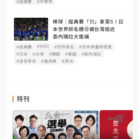
#經典賽
#中華隊
棒球｜經典賽「只」拿第5！日
本世界排名積分被台灣追近
委內瑞拉大進補
#WBC
#經典賽
#世界排名
#世界棒壘球總會
#日本
#台灣
#韓國
#美國
#委內瑞拉
#波多黎各
#墨西哥
#澳洲
特刊