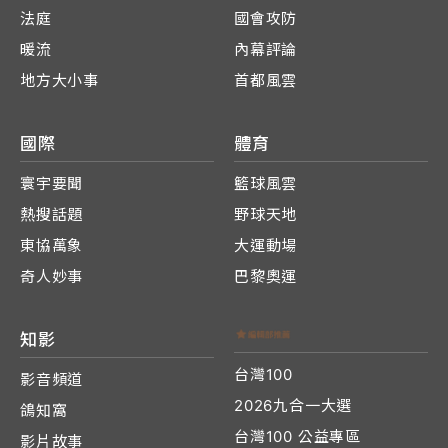
法庭
國會攻防
暖流
內幕評論
地方大小事
首都風雲
國際
體育
寰宇要聞
籃球風雲
熱搜話題
野球天地
東協萬象
大運動場
奇人妙事
巴黎奧運
知影
台灣100
影音頻道
2026九合一大選
鴿知窩
台灣100 公益專區
影片故事