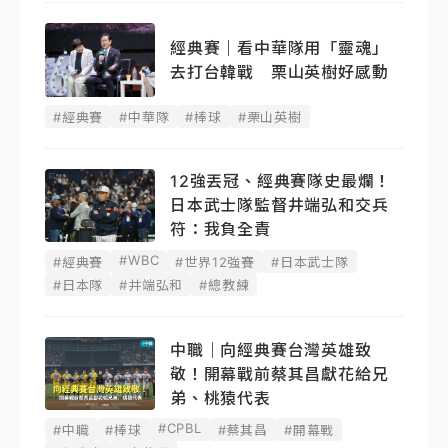
經典賽｜看中華隊用「靈魂」
去打台韓戰 栗山英樹好感動
#經典賽
#中華隊
#棒球
#栗山英樹
12強丟冠、經典賽隊史最爛！
日本武士隊監督井端弘和交兵
符：我負全責
#WBC
#經典賽
#世界12強賽
#日本武士隊
#日本隊
#井端弘和
#總教練
中職｜向經典賽台灣英雄致
敬！開幕戰前蔡其昌獻花給兄
弟、桃猿代表
#CPBL
#中職
#棒球
#蔡其昌
#開幕戰