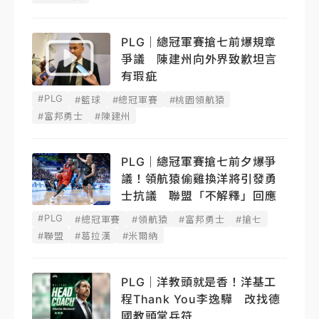
PLG｜總冠軍賽搶七前爆規章
爭議 陳建州向外界致歉坦言
有瑕疵
#PLG
#籃球
#總冠軍賽
#桃園領航猿
#富邦勇士
#陳建州
PLG｜總冠軍賽搶七前夕爆爭
議！領航猿偷雞換洋將引發勇
士抗議 聯盟「不解釋」回應
#PLG
#總冠軍賽
#領航猿
#富邦勇士
#搶七
#聯盟
#葛拉漢
#米爾納
PLG｜洋教頭就是香！洋基工
程Thank You李逸驊 改找德
國教頭掌兵符