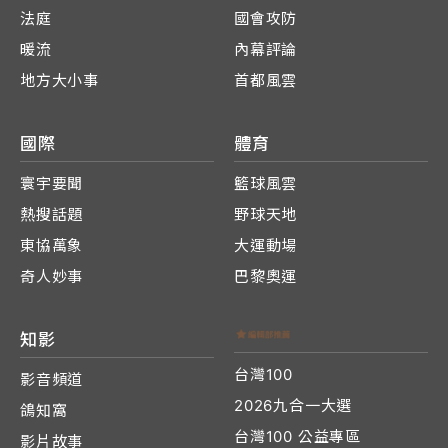
法庭
國會攻防
暖流
內幕評論
地方大小事
首都風雲
國際
體育
寰宇要聞
籃球風雲
熱搜話題
野球天地
東協萬象
大運動場
奇人妙事
巴黎奧運
知影
台灣100
影音頻道
2026九合一大選
鴿知窩
台灣100 公益專區
影片故事