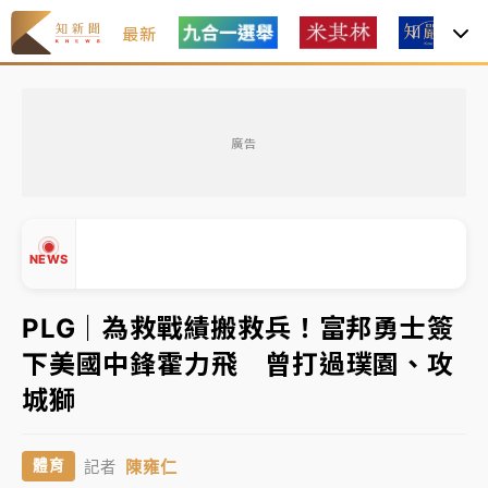
最新
油價持續凍漲！ 中油宣布下周一汽柴油價格維持不變
廣告
中颱白海豚進逼！台北喜來登圍籬傾倒砸傷人 民權西
路鷹架倒塌壓2車
有片｜
白海豚暴風圈逼近！新北淡水赫見龍捲風 榕樹
NEWS
連根拔起
中颱白海豚風雨來了！中部以北防豪雨 今晚、明天影
PLG｜為救戰績搬救兵！富邦勇士簽
響最劇烈
下美國中鋒霍力飛 曾打過璞園、攻
白海豚逼近！北市水門只出不進 未移置車輛最高罰
▲
城獅
▼
4800＋拖吊費
油價持續凍漲！ 中油宣布下周一汽柴油價格維持不變
陳雍仁
體育
記者