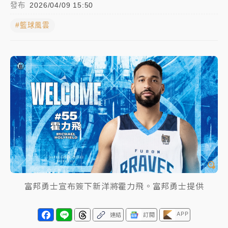
發布
2026/04/09 15:50
中颱白海豚進逼！台北喜來登圍籬傾倒砸傷人 民權西
#籃球風雲
路鷹架倒塌壓2車
有片｜
白海豚暴風圈逼近！新北淡水赫見龍捲風 榕樹
連根拔起
中颱白海豚風雨來了！中部以北防豪雨 今晚、明天影
響最劇烈
白海豚逼近！北市水門只出不進 未移置車輛最高罰
4800＋拖吊費
富邦勇士宣布簽下新洋將霍力飛。富邦勇士提供
APP
連結
訂閱