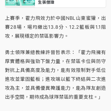
生張傑瑋
上賽季，霍力飛效力於中國NBL山東蜜獾，出
賽28場，場均繳出13.8分、12.2籃板與1.1阻
攻，展現穩定的禁區影響力。
勇士領隊兼總教練許晉哲表示：「霍力飛擁有
厚實體格與強勁下盤力量，在禁區卡位與防守
對抗上具備高度及能力，能有效限制對手低位
進攻並鞏固籃板；進攻端以籃下終結與二次進
攻為主，並具備優異掩護能力，能為隊友創造
出手空間，期待成為球隊禁區的重要支柱。」