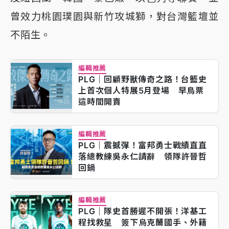
曾效力桃園璞園與新竹攻城獅，對台灣籃壇並
不陌生。
編輯推薦
PLG｜回顧野獸傳奇之路！台籃史
上首次個人特展5月登場 早鳥票
這時間開賣
編輯推薦
PLG｜震撼彈！富邦勇士戰績直直
落總教練吳永仁請辭 領隊許晉哲
回鍋
編輯推薦
PLG｜隊史首勝遲不開張！洋基工
程找救星 簽下烏克蘭國手、外籍