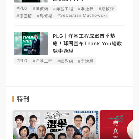
#PLG
#洋教頭
#洋基工程
#李逸驊
#總教練
#Sebastian Machowski
#德國籍
#馬修斯
PLG｜洋基工程成軍首季墊
底！球團宣布Thank You總教
練李逸驊
#PLG
#洋基工程
#總教練
#李逸驊
特刊