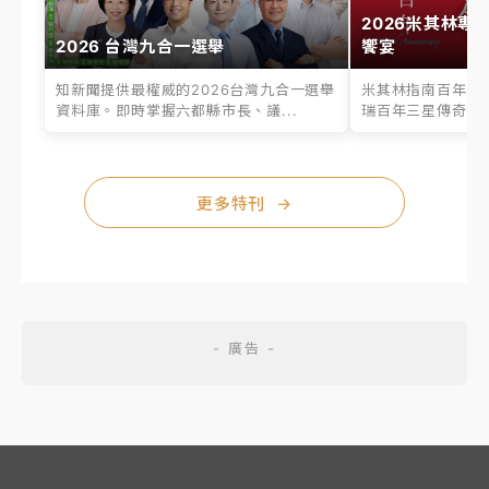
2026米其林專
2026 台灣九合一選舉
饗宴
知新聞提供最權威的2026台灣九合一選舉
米其林指南百年之
資料庫。即時掌握六都縣市長、議...
瑞百年三星傳奇、台
更多特刊
→