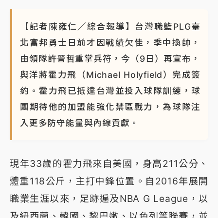
【記者陳雍仁／綜合報導】台灣職籃PLG臺
北富邦勇士日前才因戰績欠佳，季中換帥，
由領隊許晉哲重掌兵符，今（9日）再宣布，
與洋將霍力飛（Michael Holyfield）完成簽
約。霍力飛已抵達台灣並投入球隊訓練，球
團期待他的加盟能強化禁區戰力，為球隊注
入更多防守能量與內線貢獻。
現年33歲的霍力飛來自美國，身高211公分、
體重118公斤，主打中鋒位置。自2016年展開
職業生涯以來，足跡遍及NBA G League，以
及紐西蘭、韓國、黎巴嫩、以色列等聯賽，並