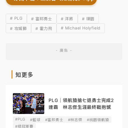
# PLG
# 富邦勇士
# 洋將
# 璞園
# Michael Holyfield
# 攻城獅
# 霍力飛
知更多
PLG｜領航猿搶七退勇士完成2
連霸 林志傑生涯最終戰抱憾
#PLG
#籃球
#富邦勇士
#林志傑
#桃園領航猿
#總冠軍賽