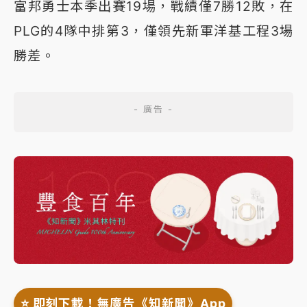
富邦勇士本季出賽19場，戰績僅7勝12敗，在
PLG的4隊中排第3，僅領先新軍洋基工程3場
勝差。
⭐️ 即刻下載！無廣告《知新聞》App