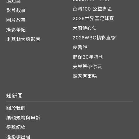
鴿知窩
台灣100 公益專區
影片故事
2026世界盃足球賽
圖片故事
大廚傳心法
攝影筆記
2026WBC精彩直擊
米其林大廚影音
良醫說
健保30年特刊
美樂蒂帶你玩
頭家有事嗎
知新聞
關於我們
編輯規範與申訴
得獎紀錄
攝影棚出租