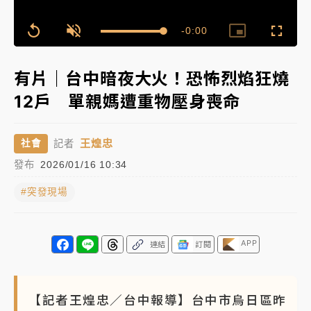
中颱白海豚進逼！台北喜來登圍籬傾倒砸傷人 民權西
Remaining
-
0:00
Loaded
:
路鷹架倒塌壓2車
Replay
Unmute
Picture-
Fullscr
100.00%
in-
Picture
Time��
有片｜
白海豚暴風圈逼近！新北淡水赫見龍捲風 榕樹
有片｜台中暗夜大火！恐怖烈焰狂燒
連根拔起
12戶 單親媽遭重物壓身喪命
中颱白海豚風雨來了！中部以北防豪雨 今晚、明天影
響最劇烈
王煌忠
社會
記者
白海豚逼近！北市水門只出不進 未移置車輛最高罰
發布
2026/01/16 10:34
4800＋拖吊費
#突發現場
APP
連結
訂閱
【記者王煌忠／台中報導】台中市烏日區昨