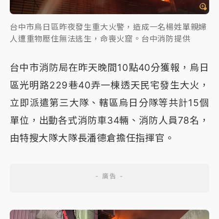
台中市烏日區昨夜發生重大火警，造成一名楊姓單親婦
人遭重物壓住無法逃生，命喪火窟。台中消防提供
台中市消防局在昨天晚間10點40分獲報，烏日
區光明路229巷40弄一棟透天民宅發生大火，
立即派遣第三大隊、轄區烏日分隊等共計15個
單位，出動各式消防車34輛、消防人員78名，
由特搜大隊大隊長潘德倉擔任指揮官。