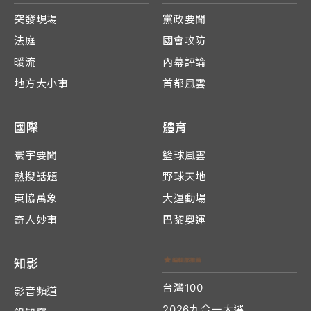
突發現場
黨政要聞
法庭
國會攻防
暖流
內幕評論
地方大小事
首都風雲
國際
體育
寰宇要聞
籃球風雲
熱搜話題
野球天地
東協萬象
大運動場
奇人妙事
巴黎奧運
知影
台灣100
影音頻道
2026九合一大選