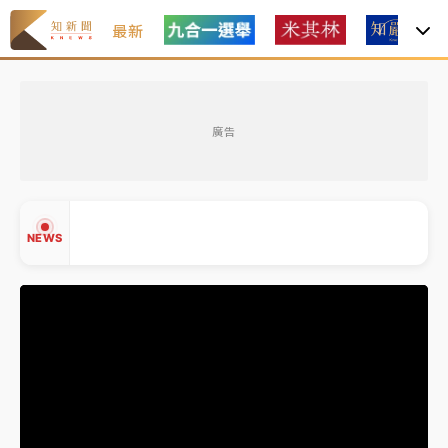
最新
油價持續凍漲！ 中油宣布下周一汽柴油價格維持不變
廣告
中颱白海豚進逼！台北喜來登圍籬傾倒砸傷人 民權西
路鷹架倒塌壓2車
有片｜
白海豚暴風圈逼近！新北淡水赫見龍捲風 榕樹
NEWS
連根拔起
中颱白海豚風雨來了！中部以北防豪雨 今晚、明天影
響最劇烈
白海豚逼近！北市水門只出不進 未移置車輛最高罰
▲
4800＋拖吊費
▼
油價持續凍漲！ 中油宣布下周一汽柴油價格維持不變