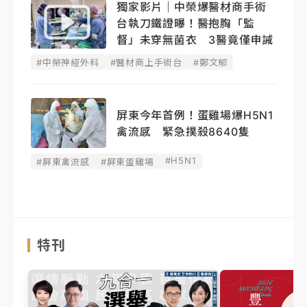
獨家影片｜中榮爆醫材商手術
台執刀鐵證曝！醫抱胸「監
督」未穿無菌衣 3醫竟僅申誡
#中榮神經外科
#醫材商上手術台
#鄭文郁
屏東今年首例！蛋雞場爆H5N1
禽流感 緊急撲殺8640隻
#H5N1
#屏東禽流感
#屏東蛋雞場
特刊