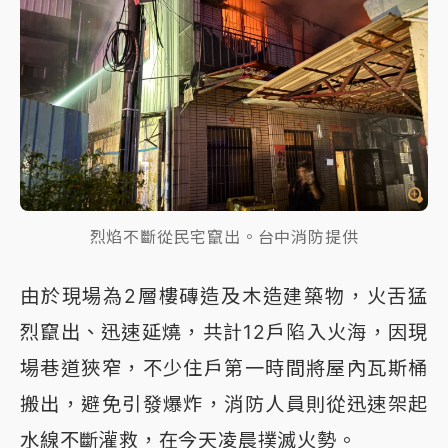
烈焰不斷從民宅竄出。台中消防提供
由於現場為2層樓磚造及木造建築物，火舌猛
烈竄出、迅速延燒，共計12戶陷入火海，因現
場巷道狹窄，不少住戶第一時間將屋內瓦斯桶
搬出，避免引發爆炸，消防人員則從迅速架起
水線不斷灌救，在今天凌晨撲滅火勢。