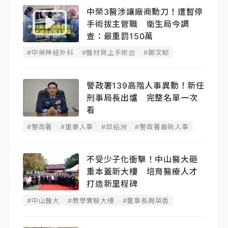
中榮3醫涉讓廠商動刀！遭暫停
手術拔主管職 衛生局今調
查：最重罰150萬
#中榮神經外科
#醫材商上手術台
#鄭文郁
警政署139高階人事異動！新任
刑事局長出爐 完整名單一次
看
#警政署
#重要人事
#邱紹洲
#警政署最新人事
不受少子化衝擊！中山醫大砸
重本蓋新大樓 培育醫療人才
打造新里程碑
#中山醫大
#教學實驗大樓
#董事長周英香