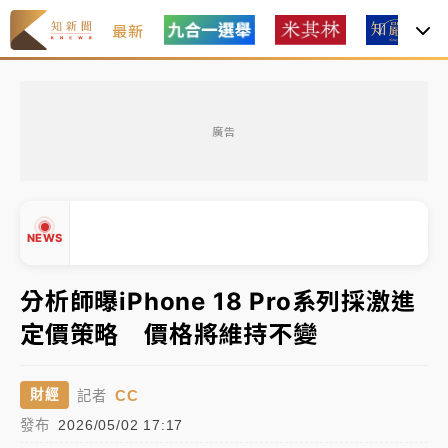
最新
油價持續凍漲！ 中油宣布下周一汽柴油價格維持不變
廣告
中颱白海豚進逼！台北喜來登圍籬傾倒砸傷人 民權西
路鷹架倒塌壓2車
有片｜
白海豚暴風圈逼近！新北淡水赫見龍捲風 榕樹
NEWS
連根拔起
中颱白海豚風雨來了！中部以北防豪雨 今晚、明天影
分析師曝iPhone 18 Pro系列採激進
響最劇烈
定價策略 價格將維持不變
▲
白海豚逼近！北市水門只出不進 未移置車輛最高罰
▼
4800＋拖吊費
CC
財經
記者
發布
2026/05/02 17:17
油價持續凍漲！ 中油宣布下周一汽柴油價格維持不變