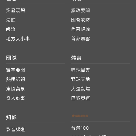
突發現場
黨政要聞
法庭
國會攻防
暖流
內幕評論
地方大小事
首都風雲
國際
體育
寰宇要聞
籃球風雲
熱搜話題
野球天地
東協萬象
大運動場
奇人妙事
巴黎奧運
知影
台灣100
影音頻道