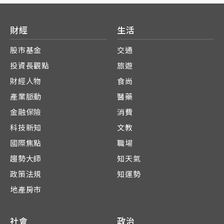
財經
生活
股市基金
交通
投資長觀點
旅遊
財經人物
食尚
產業脈動
醫藥
金融保險
消費
科技新知
文教
國際焦點
職場
趨勢大師
知天氣
政策法規
知運勢
地產房市
社會
政治