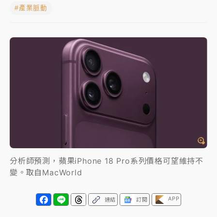
#產業脈動
中颱白海豚進逼！台北喜來登圍籬傾倒砸傷人 民權西
路鷹架倒塌壓2車
有片｜
白海豚暴風圈逼近！新北淡水赫見龍捲風 榕樹
連根拔起
中颱白海豚風雨來了！中部以北防豪雨 今晚、明天影
響最劇烈
白海豚逼近！北市水門只出不進 未移置車輛最高罰
4800＋拖吊費
分析師預測，蘋果iPhone 18 Pro系列價格可望維持不
變。取自MacWorld
APP
連結
訂閱