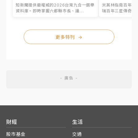
知新聞提供最權威的2026台灣九合一選舉
米其林指南百年之
資料庫。即時掌握六都縣市長、議...
瑞百年三星傳奇、台
更多特刊
→
財經
生活
股市基金
交通