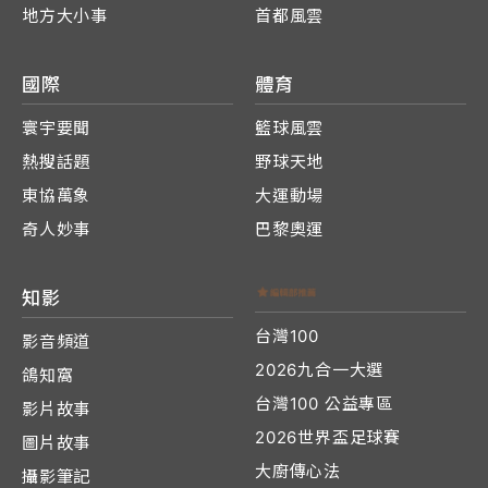
地方大小事
首都風雲
國際
體育
寰宇要聞
籃球風雲
熱搜話題
野球天地
東協萬象
大運動場
奇人妙事
巴黎奧運
知影
台灣100
影音頻道
2026九合一大選
鴿知窩
台灣100 公益專區
影片故事
2026世界盃足球賽
圖片故事
大廚傳心法
攝影筆記