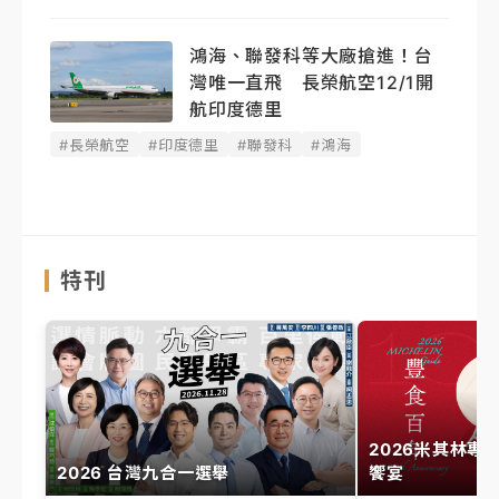
鴻海、聯發科等大廠搶進！台
灣唯一直飛 長榮航空12/1開
航印度德里
#長榮航空
#印度德里
#聯發科
#鴻海
特刊
2026米其林專
2026 台灣九合一選舉
饗宴