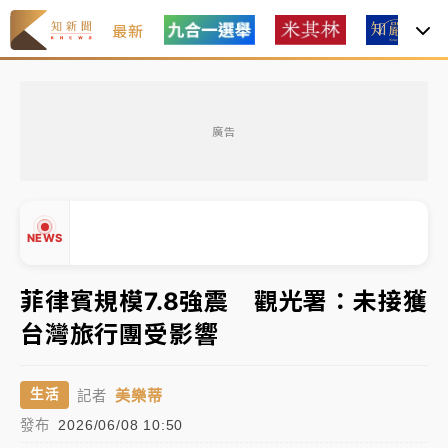
最新
女律師陳昱瑄詐慈濟10億！黃金158kg遭查扣畫面曝光
廣告
暑假過三周才推「E宿新北打卡趣」！抽獎程序複雜 觀
旅局回應了
中信慈善基金會想增加董事人數！辜仲諒向法院聲請遭
NEWS
駁 理由曝光
故宮《龍藏經》特展第2檔！今線上預約開賣一度塞車
菲律賓規模7.8強震 觀光署：未接獲
周六起展出延長至晚上7時
台灣旅行團受影響
▲
台東農業處長涉圖利渡假村！東檢抗告成功 今重開羈
▼
押庭
美樂蒂
生活
記者
父親節泡湯了！中颱白海豚雨彈轟3天 「紅到發紫」降
發布
2026/06/08 10:50
雨熱區曝