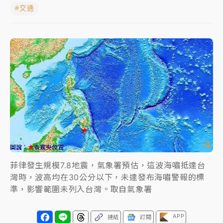
#交通
女律師陳昱瑄詐慈濟10億！黃金158kg遭查扣畫面曝光
暑假過三周才推「E宿新北打卡趣」！抽獎程序複雜 觀
旅局回應了
中信慈善基金會想增加董事人數！辜仲諒向法院聲請遭
駁 理由曝光
故宮《龍藏經》特展第2檔！今線上預約開賣一度塞車
周六起展出延長至晚上7時
台東農業處長涉圖利渡假村！東檢抗告成功 今重開羈
押庭
菲律發生規模7.8地震，氣象署預估，這波海嘯抵達台
灣時，波高均在30公分以下，未達發布海嘯警報的標
父親節泡湯了！中颱白海豚雨彈轟3天 「紅到發紫」降
雨熱區曝
準，影響範圍未列入台灣。取自氣象署
APP
連結
訂閱