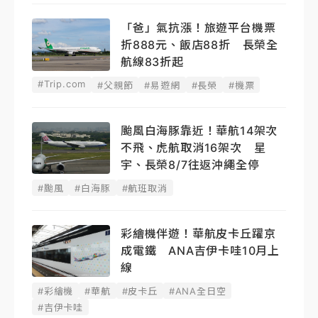
「爸」氣抗漲！旅遊平台機票
折888元、飯店88折 長榮全
航線83折起
#Trip.com
#父親節
#易遊網
#長榮
#機票
颱風白海豚靠近！華航14架次
不飛、虎航取消16架次 星
宇、長榮8/7往返沖繩全停
#颱風
#白海豚
#航班取消
彩繪機伴遊！華航皮卡丘躍京
成電鐵 ANA吉伊卡哇10月上
線
#彩繪機
#華航
#皮卡丘
#ANA全日空
#吉伊卡哇