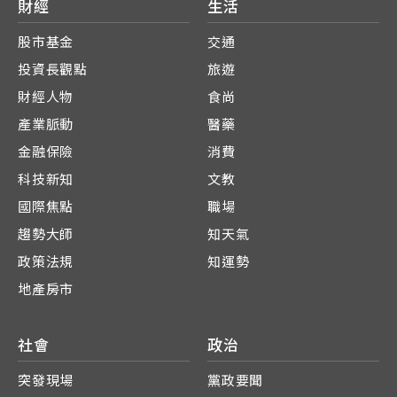
財經
生活
股市基金
交通
投資長觀點
旅遊
財經人物
食尚
產業脈動
醫藥
金融保險
消費
科技新知
文教
國際焦點
職場
趨勢大師
知天氣
政策法規
知運勢
地產房市
社會
政治
突發現場
黨政要聞