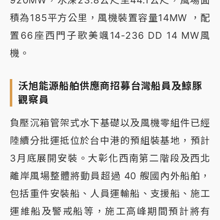
920MW，水深23.8公尺至44.1公尺，風場面
積為185平方公里，風機裝置容量14MW ，配
置66座西門子歌美颯14-236 DD 14 MW風
機。
沃旭能源船舶供應商招募台灣船員及鯨豚
觀察員
負壓沉箱管架式水下基礎以及風機零組件已經
陸續分批運抵位於台中港的預組裝基地，預計
3月底展開安裝。大彰化西南第二階段及西北
離岸風場整體將動員超過 40 艘國內外船舶，
包括重件安裝船、人員運輸船、支援船、施工
運維船及警戒船等，施工高峰期間預計將有