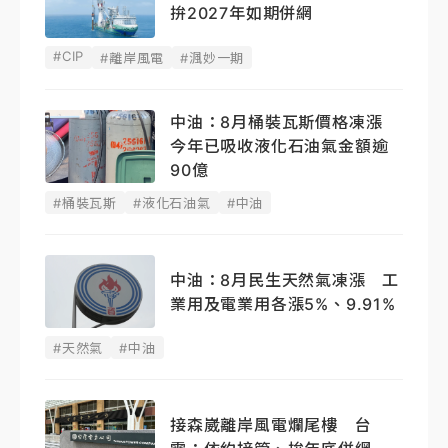
拚2027年如期併網
#CIP
#離岸風電
#渢妙一期
中油：8月桶裝瓦斯價格凍漲
今年已吸收液化石油氣金額逾
90億
#桶裝瓦斯
#液化石油氣
#中油
中油：8月民生天然氣凍漲 工
業用及電業用各漲5%、9.91%
#天然氣
#中油
接森崴離岸風電爛尾樓 台