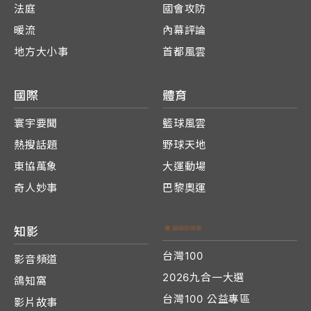
法庭
國會攻防
暖流
內幕評論
地方大小事
首都風雲
國際
體育
寰宇要聞
籃球風雲
熱搜話題
野球天地
東協萬象
大運動場
奇人妙事
巴黎奧運
知影
台灣100
影音頻道
2026九合一大選
鴿知窩
台灣100 公益專區
影片故事