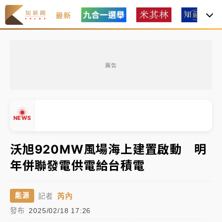
最新
油價持續凍漲！ 中油宣布下周一汽柴油價格維持不變
廣告
中颱白海豚進逼！台北喜來登圍籬傾倒砸傷人 民權西
路鷹架倒塌壓2車
有片｜
白海豚暴風圈逼近！新北淡水赫見龍捲風 榕樹
NEWS
連根拔起
中颱白海豚風雨來了！中部以北防豪雨 今晚、明天影
沃旭920MW風場海上建置啟動 明
響最劇烈
年併聯發電供電給台積電
白海豚逼近！北市水門只出不進 未移置車輛最高罰
▲
4800＋拖吊費
▼
芮內
能源
記者
油價持續凍漲！ 中油宣布下周一汽柴油價格維持不變
發布
2025/02/18 17:26