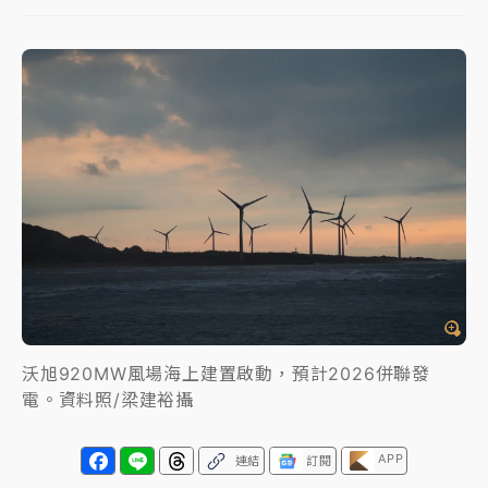
中颱白海豚進逼！台北喜來登圍籬傾倒砸傷人 民權西
路鷹架倒塌壓2車
有片｜
白海豚暴風圈逼近！新北淡水赫見龍捲風 榕樹
連根拔起
中颱白海豚風雨來了！中部以北防豪雨 今晚、明天影
響最劇烈
白海豚逼近！北市水門只出不進 未移置車輛最高罰
4800＋拖吊費
沃旭920MW風場海上建置啟動，預計2026併聯發
電。資料照/梁建裕攝
APP
連結
訂閱