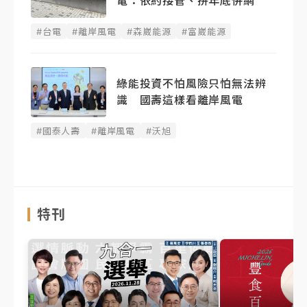
電：依約接管、拚年底併網
#台電
#離岸風電
#森崴能源
#富崴能源
綠能投資不怕風險只怕無法辨
識 國壽這樣看離岸風電
#國泰人壽
#離岸風電
#沃旭
特刊