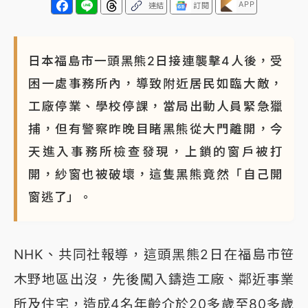
APP
連結
訂閱
日本福島市一頭黑熊2日接連襲擊4人後，受
困一處事務所內，導致附近居民如臨大敵，
工廠停業、學校停課，當局出動人員緊急獵
捕，但有警察昨晚目睹黑熊從大門離開，今
天進入事務所檢查發現，上鎖的窗戶被打
開，紗窗也被破壞，這隻黑熊竟然「自己開
窗逃了」。
NHK、共同社報導，這頭黑熊2日在福島市笹
木野地區出沒，先後闖入鑄造工廠、鄰近事業
所及住宅，造成4名年齡介於20多歲至80多歲