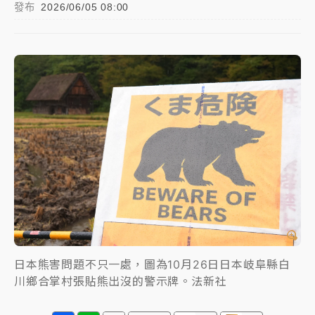
發布
2026/06/05 08:00
女律師陳昱瑄詐慈濟10億！黃金158kg遭查扣畫面曝光
暑假過三周才推「E宿新北打卡趣」！抽獎程序複雜 觀
旅局回應了
中信慈善基金會想增加董事人數！辜仲諒向法院聲請遭
駁 理由曝光
故宮《龍藏經》特展第2檔！今線上預約開賣一度塞車
周六起展出延長至晚上7時
台東農業處長涉圖利渡假村！東檢抗告成功 今重開羈
押庭
父親節泡湯了！中颱白海豚雨彈轟3天 「紅到發紫」降
雨熱區曝
日本熊害問題不只一處，圖為10月26日日本岐阜縣白
川鄉合掌村張貼熊出沒的警示牌。法新社