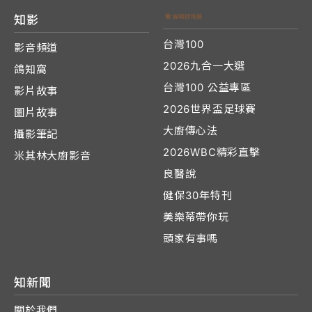
知影
台灣100
影音頻道
2026九合一大選
鴿知窩
台灣100 公益專區
影片故事
2026世界盃足球賽
圖片故事
大廚傳心法
攝影筆記
2026WBC精彩直擊
米其林大廚影音
良醫說
健保30年特刊
美樂蒂帶你玩
頭家有事嗎
知新聞
關於我們