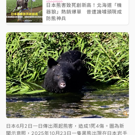
日本熊害致死創新高！北海道「機
器狼」熱銷爆單 昔遭譏噱頭現成
防熊神兵
日本6月2日一日傳出兩起熊害，造成1死4傷。圖為新
聞示意照，2025年10月23日一隻黑熊出現在日本岩手