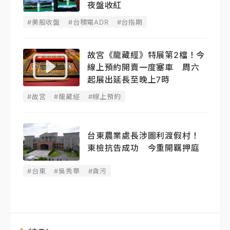
夜盤收紅
#美股收盤
#台積電ADR
#台指期
故宮《龍藏經》特展第2檔！今
線上預約開賣一度塞車 周六
起展出延長至晚上7時
#故宮
#龍藏經
#線上預約
台東農業處長涉圖利渡假村！
東檢抗告成功 今重開羈押庭
#台東
#吳秀華
#貪污