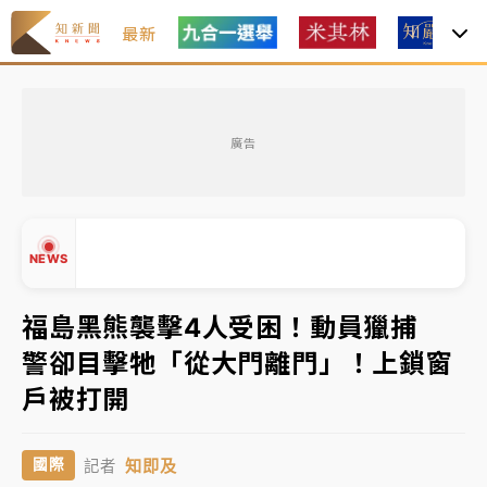
最新
女律師陳昱瑄詐慈濟10億！黃金158kg遭查扣畫面曝光
廣告
暑假過三周才推「E宿新北打卡趣」！抽獎程序複雜 觀
旅局回應了
中信慈善基金會想增加董事人數！辜仲諒向法院聲請遭
NEWS
駁 理由曝光
故宮《龍藏經》特展第2檔！今線上預約開賣一度塞車
福島黑熊襲擊4人受困！動員獵捕
周六起展出延長至晚上7時
警卻目擊牠「從大門離門」！上鎖窗
台東農業處長涉圖利渡假村！東檢抗告成功 今重開羈
▲
戶被打開
押庭
▼
父親節泡湯了！中颱白海豚雨彈轟3天 「紅到發紫」降
知即及
國際
記者
雨熱區曝