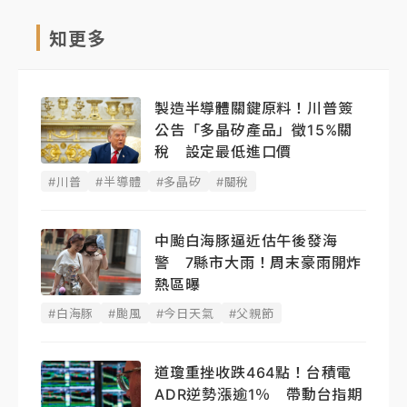
知更多
製造半導體關鍵原料！川普簽
公告「多晶矽產品」徵15%關
稅 設定最低進口價
#川普
#半導體
#多晶矽
#關稅
中颱白海豚逼近估午後發海
警 7縣市大雨！周末豪雨開炸
熱區曝
#白海豚
#颱風
#今日天氣
#父親節
道瓊重挫收跌464點！台積電
ADR逆勢漲逾1％ 帶動台指期