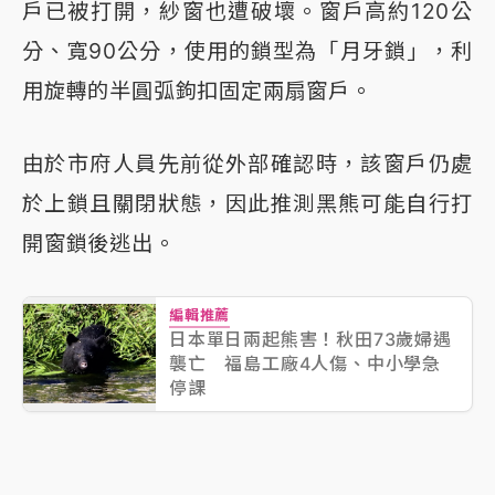
戶已被打開，紗窗也遭破壞。窗戶高約120公
分、寬90公分，使用的鎖型為「月牙鎖」，利
用旋轉的半圓弧鉤扣固定兩扇窗戶。
由於市府人員先前從外部確認時，該窗戶仍處
於上鎖且關閉狀態，因此推測黑熊可能自行打
開窗鎖後逃出。
編輯推薦
日本單日兩起熊害！秋田73歲婦遇
襲亡 福島工廠4人傷、中小學急
停課