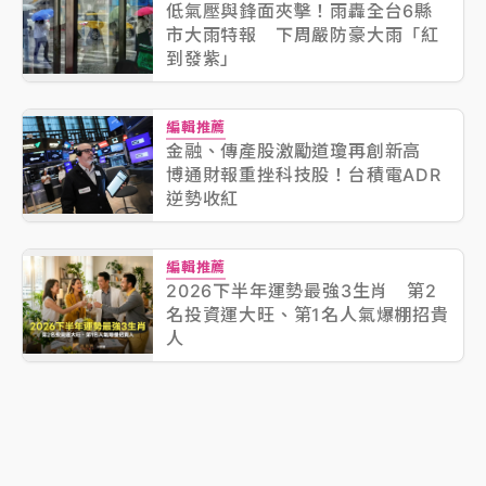
低氣壓與鋒面夾擊！雨轟全台6縣
市大雨特報 下周嚴防豪大雨「紅
到發紫」
編輯推薦
金融、傳產股激勵道瓊再創新高
博通財報重挫科技股！台積電ADR
逆勢收紅
編輯推薦
2026下半年運勢最強3生肖 第2
名投資運大旺、第1名人氣爆棚招貴
人