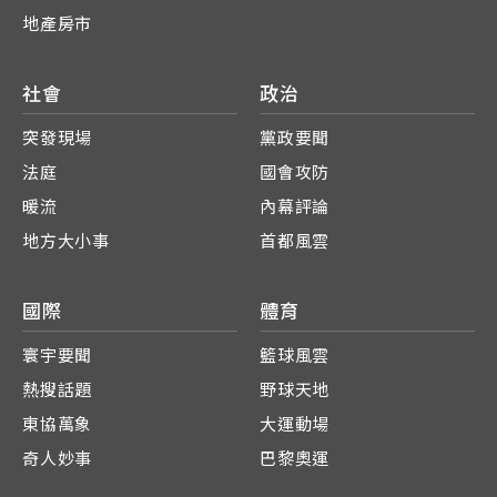
地產房市
社會
政治
突發現場
黨政要聞
法庭
國會攻防
暖流
內幕評論
地方大小事
首都風雲
國際
體育
寰宇要聞
籃球風雲
熱搜話題
野球天地
東協萬象
大運動場
奇人妙事
巴黎奧運