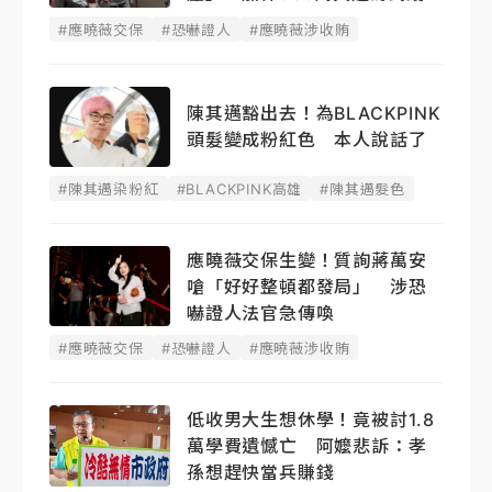
#應曉薇交保
#恐嚇證人
#應曉薇涉收賄
陳其邁豁出去！為BLACKPINK
頭髮變成粉紅色 本人說話了
#陳其邁染粉紅
#BLACKPINK高雄
#陳其邁髮色
應曉薇交保生變！質詢蔣萬安
嗆「好好整頓都發局」 涉恐
嚇證人法官急傳喚
#應曉薇交保
#恐嚇證人
#應曉薇涉收賄
低收男大生想休學！竟被討1.8
萬學費遺憾亡 阿嬤悲訴：孝
孫想趕快當兵賺錢