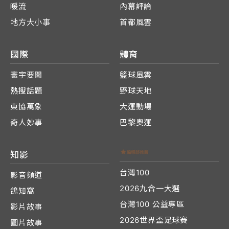
暖流
內幕評論
地方大小事
首都風雲
國際
體育
寰宇要聞
籃球風雲
熱搜話題
野球天地
東協萬象
大運動場
奇人妙事
巴黎奧運
知影
台灣100
影音頻道
2026九合一大選
鴿知窩
台灣100 公益專區
影片故事
2026世界盃足球賽
圖片故事