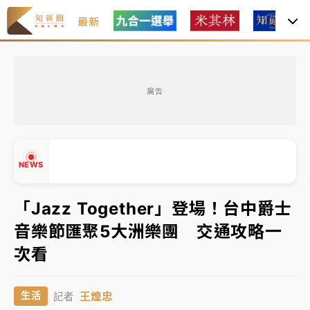
最新
女律師陳昱瑄詐慈濟10億！黃金158kg遭查扣畫面曝光
廣告
暑假過三周才推「E宿新北打卡趣」！抽獎程序複雜 觀
旅局回應了
中信慈善基金會想增加董事人數！辜仲諒向法院聲請遭
NEWS
駁 理由曝光
故宮《龍藏經》特展第2檔！今線上預約開賣一度塞車
「Jazz Together」登場！台中爵士
周六起展出延長至晚上7時
音樂節匯聚5大洲樂團 交通攻略一
台東農業處長涉圖利渡假村！東檢抗告成功 今重開羈
▲
次看
押庭
▼
父親節泡湯了！中颱白海豚雨彈轟3天 「紅到發紫」降
王煌忠
生活
記者
雨熱區曝