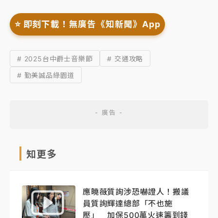
⭐️ 即刻下載！無廣告《知新聞》App
# 2025台中爵士音樂節
# 交通攻略
# 勤美誠品綠園道
知更多
應曉薇質詢涉恐嚇證人！搬議
員質詢輝達總部「不也施
壓」 加保500萬火速籌到錢