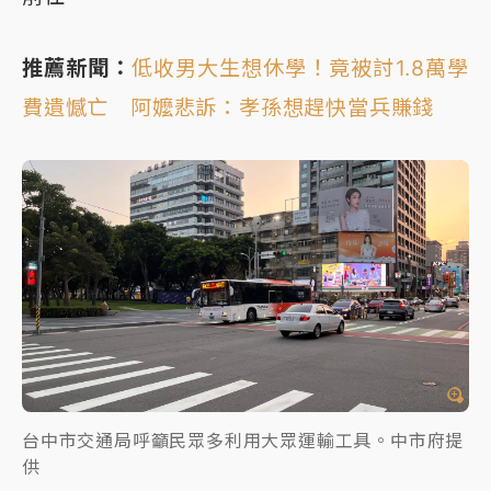
推薦新聞：
低收男大生想休學！竟被討1.8萬學
費遺憾亡 阿嬤悲訴：孝孫想趕快當兵賺錢
台中市交通局呼籲民眾多利用大眾運輸工具。中市府提
供