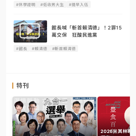
#休學證明
#低收男大生
#提早入伍
館長喊「斬首賴清德」！2罪15
萬交保 狂酸民進黨
#館長
#賴清德
#斬首賴清德
特刊
2026米其林專