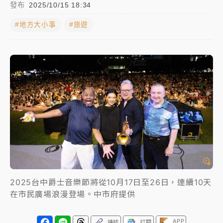
發布
2025/10/15 18:34
女律師陳昱瑄詐慈濟10億！黃金158kg遭查扣畫面曝光
#地方大小事
#旅遊
暑假過三周才推「E宿新北打卡趣」！抽獎程序複雜 觀
旅局回應了
中信慈善基金會想增加董事人數！辜仲諒向法院聲請遭
駁 理由曝光
故宮《龍藏經》特展第2檔！今線上預約開賣一度塞車
周六起展出延長至晚上7時
台東農業處長涉圖利渡假村！東檢抗告成功 今重開羈
押庭
父親節泡湯了！中颱白海豚雨彈轟3天 「紅到發紫」降
2025台中爵士音樂節將從10月17日至26日，連續10天
雨熱區曝
在市民廣場浪漫登場。中市府提供
APP
連結
訂閱