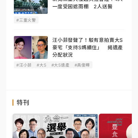
一度受困遮雨棚 2人送醫
#三重火警
汪小菲發聲了！駁有意拍賣大S
豪宅「支持S媽續住」 揭遺產
分配狀況
#汪小菲
#大S
#大S遺產
#具俊曄
特刊