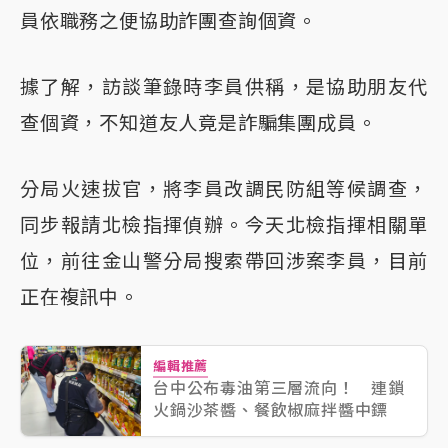
員依職務之便協助詐團查詢個資。
據了解，訪談筆錄時李員供稱，是協助朋友代
查個資，不知道友人竟是詐騙集團成員。
分局火速拔官，將李員改調民防組等候調查，
同步報請北檢指揮偵辦。今天北檢指揮相關單
位，前往金山警分局搜索帶回涉案李員，目前
正在複訊中。
編輯推薦
台中公布毒油第三層流向！ 連鎖
火鍋沙茶醬、餐飲椒麻拌醬中鏢