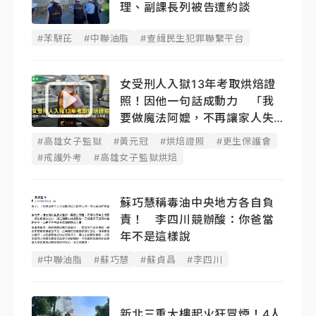
理、副課長列被告遭約談
#苯駢芘
#中聯油脂
#查緝民生犯罪聯繫平台
女受刑人入獄13年考取烘焙證
照！因他一句話成動力 「我
要做魔法阿嬤，不再讓家人失
望」
#高雄女子監獄
#黃元冠
#烘焙證照
#更生保護會
#戒護外考
#高雄女子監獄烘焙
蘇巧慧稱毒油中央地方各自負
責！ 李四川競辦酸：你爸當
年不是這樣說
#中聯油脂
#蘇巧慧
#蘇貞昌
#李四川
新北三重大樓起火狂冒煙！4人