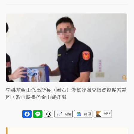
女律師陳昱瑄詐慈濟10億！黃金158kg遭查扣畫面曝光
暑假過三周才推「E宿新北打卡趣」！抽獎程序複雜 觀
旅局回應了
中信慈善基金會想增加董事人數！辜仲諒向法院聲請遭
駁 理由曝光
故宮《龍藏經》特展第2檔！今線上預約開賣一度塞車
周六起展出延長至晚上7時
台東農業處長涉圖利渡假村！東檢抗告成功 今重開羈
李姓前金山派出所長（圖右）涉幫詐團查個資遭搜索帶
押庭
回。取自臉書＠金山警好讚
父親節泡湯了！中颱白海豚雨彈轟3天 「紅到發紫」降
雨熱區曝
APP
連結
訂閱