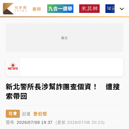
最新
女律師陳昱瑄詐慈濟10億！黃金158kg遭查扣畫面曝光
廣告
暑假過三周才推「E宿新北打卡趣」！抽獎程序複雜 觀
旅局回應了
中信慈善基金會想增加董事人數！辜仲諒向法院聲請遭
NEWS
駁 理由曝光
故宮《龍藏經》特展第2檔！今線上預約開賣一度塞車
新北警所長涉幫詐團查個資！ 遭搜
周六起展出延長至晚上7時
索帶回
台東農業處長涉圖利渡假村！東檢抗告成功 今重開羈
▲
押庭
▼
曾伯愷
社會
記者
父親節泡湯了！中颱白海豚雨彈轟3天 「紅到發紫」降
發布
2026/07/08 19:37
(更新 2026/07/08 20:23)
雨熱區曝