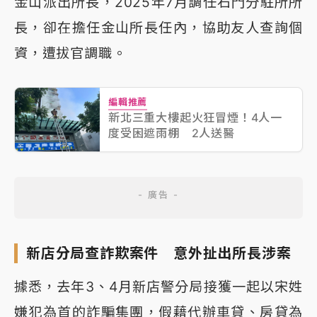
金山派出所長，2025年7月調任石門分駐所所
長，卻在擔任金山所長任內，協助友人查詢個
資，遭拔官調職。
編輯推薦
新北三重大樓起火狂冒煙！4人一
度受困遮雨棚 2人送醫
新店分局查詐欺案件 意外扯出所長涉案
據悉，去年3、4月新店警分局接獲一起以宋姓
嫌犯為首的詐騙集團，假藉代辦車貸、房貸為