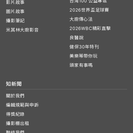
台灣100 公益專區
影片故事
2026世界盃足球賽
圖片故事
大廚傳心法
攝影筆記
2026WBC精彩直擊
米其林大廚影音
良醫說
健保30年特刊
美樂蒂帶你玩
頭家有事嗎
知新聞
關於我們
編輯規範與申訴
得獎紀錄
攝影棚出租
聯絡我們