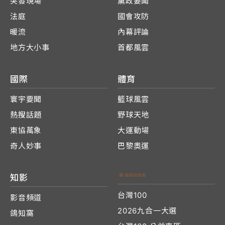
突發現場
黨政要聞
法庭
國會攻防
暖流
內幕評論
地方大小事
首都風雲
國際
體育
寰宇要聞
籃球風雲
熱搜話題
野球天地
東協萬象
大運動場
奇人妙事
巴黎奧運
知影
台灣100
影音頻道
2026九合一大選
鴿知窩