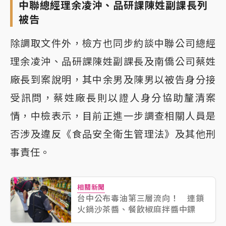
中聯總經理余凌沖、品研課陳姓副課長列
被告
除調取文件外，檢方也同步約談中聯公司總經
理余凌沖、品研課陳姓副課長及南僑公司蔡姓
廠長到案說明，其中余男及陳男以被告身分接
受訊問，蔡姓廠長則以證人身分協助釐清案
情，中檢表示，目前正進一步調查相關人員是
否涉及違反《食品安全衛生管理法》及其他刑
事責任。
相關新聞
台中公布毒油第三層流向！ 連鎖
火鍋沙茶醬、餐飲椒麻拌醬中鏢