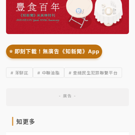
⭐️ 即刻下載！無廣告《知新聞》App
# 苯駢芘
# 中聯油脂
# 查緝民生犯罪聯繫平台
知更多