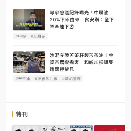
專家會議紀錄曝光！中聯油
20%下架由來 食安辦：全下
架牽連下游
#中聯
#苯駢芘
涉混充陸苦茶籽製苦茶油！金
獎茶農變掮客 和威加採購雙
遭羈押禁見
#苦茶油
#源春製油廠
#威加國際
特刊