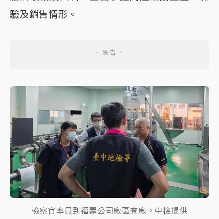
驗及銷售情形。
檢察官率員到福壽公司廠區查廠。中檢提供