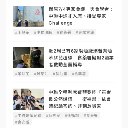
還原7/4專家會議 與會學者：
中聯中途才入席、接受專家
Challenge
#苯駢芘
#中聯油脂
#食藥署
#專家會議
近2周已有6家製油廠爆苦茶油
苯駢芘超標 食藥署擬對2類業
者啟動全面輔導
#苯駢芘
#苦茶油
#製油廠
#食藥署
中聯全程列席遭藍委控「石崇
良公然說謊」 衛福部：依會
議紀錄答詢、非刻意隱匿
#中聯會議紀錄
#石崇良
#衛福部
#食藥署
#食安辦