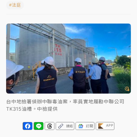
#法庭
女律師陳昱瑄詐慈濟10億！黃金158kg遭查扣畫面曝光
暑假過三周才推「E宿新北打卡趣」！抽獎程序複雜 觀
旅局回應了
中信慈善基金會想增加董事人數！辜仲諒向法院聲請遭
駁 理由曝光
故宮《龍藏經》特展第2檔！今線上預約開賣一度塞車
周六起展出延長至晚上7時
台東農業處長涉圖利渡假村！東檢抗告成功 今重開羈
押庭
台中地檢署偵辦中聯毒油案，率員實地履勘中聯公司
父親節泡湯了！中颱白海豚雨彈轟3天 「紅到發紫」降
TK315油槽。中檢提供
雨熱區曝
APP
連結
訂閱