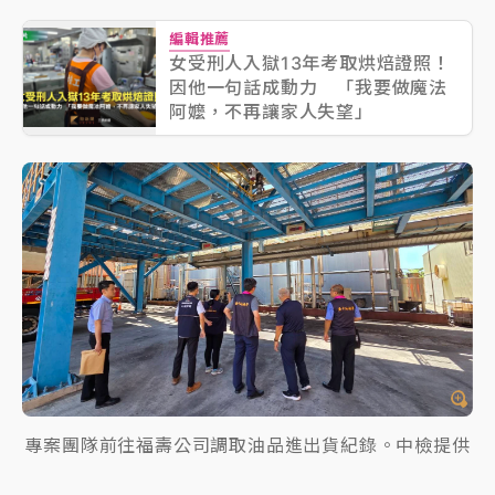
編輯推薦
女受刑人入獄13年考取烘焙證照！
因他一句話成動力 「我要做魔法
阿嬤，不再讓家人失望」
專案團隊前往福壽公司調取油品進出貨紀錄。中檢提供