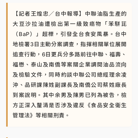
【記者王煌忠／台中報導】中聯油脂生產的
大豆沙拉油遭檢出第一級致癌物「苯駢芘
（BaP）」超標，引發全台食安風暴。台中
地檢署3日主動分案調查，指揮相關單位展開
追查行動，6日更兵分多路前往中聯、福壽、
福懋、泰山及南僑等案關企業調閱油品流向
及檢驗文件，同時約談中聯公司總經理余凌
沖、品研課陳姓副課長及南僑公司蔡姓廠長
到案說明。其中余男及陳男已列為被告，檢
方正深入釐清是否涉及違反《食品安全衛生
管理法》等相關刑責。