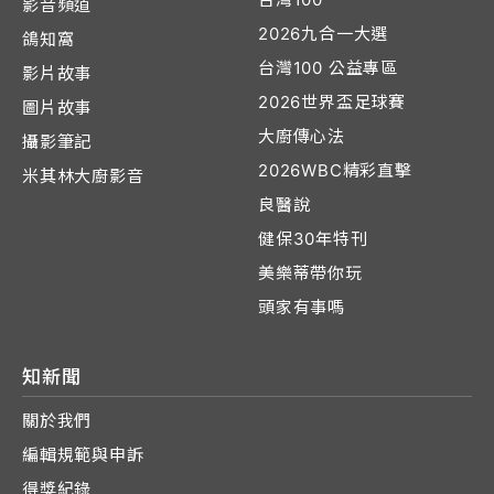
影音頻道
2026九合一大選
鴿知窩
台灣100 公益專區
影片故事
2026世界盃足球賽
圖片故事
大廚傳心法
攝影筆記
2026WBC精彩直擊
米其林大廚影音
良醫說
健保30年特刊
美樂蒂帶你玩
頭家有事嗎
知新聞
關於我們
編輯規範與申訴
得獎紀錄