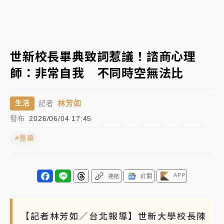
女律師陳昱瑄詐慈濟10億！黃金158kg遭查扣畫面曝光
台積電殺35元、台股跌近300點 被動元件、低軌衛星
世新校長畢典致詞惹議！諮商心理
及載板皆走弱
師：非常自我 不同時空無法比
中信慈善基金會想增加董事人數！辜仲諒向法院聲請遭
駁 理由曝光
林芳如
生活
記者
故宮《龍藏經》特展第2檔！今線上預約開賣一度塞車
發布
2026/06/04 17:45
周六起展出延長至晚上7時
#醫藥
台東農業處長涉圖利渡假村！東檢抗告成功 今重開羈
押庭
父親節泡湯了！中颱白海豚雨彈轟3天 「紅到發紫」降
APP
連結
訂閱
雨熱區曝
【記者林芳如／台北報導】世新大學校長陳