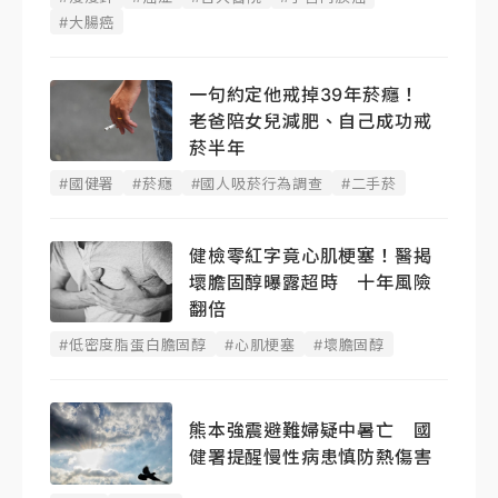
#大腸癌
一句約定他戒掉39年菸癮！
老爸陪女兒減肥、自己成功戒
菸半年
#國健署
#菸癮
#國人吸菸行為調查
#二手菸
健檢零紅字竟心肌梗塞！醫揭
壞膽固醇曝露超時 十年風險
翻倍
#低密度脂蛋白膽固醇
#心肌梗塞
#壞膽固醇
熊本強震避難婦疑中暑亡 國
健署提醒慢性病患慎防熱傷害