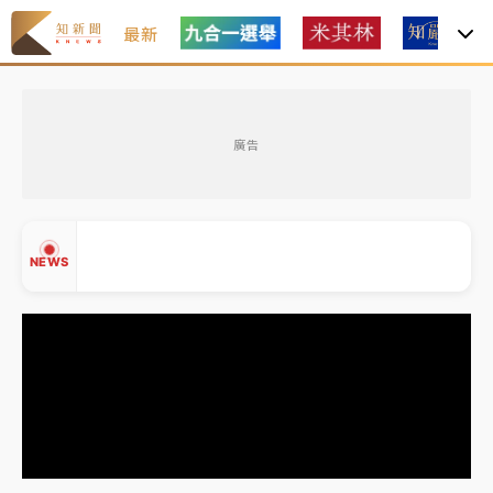
最新
女律師陳昱瑄詐慈濟10億！黃金158kg遭查扣畫面曝光
廣告
台積電殺35元、台股跌近300點 被動元件、低軌衛星
及載板皆走弱
中信慈善基金會想增加董事人數！辜仲諒向法院聲請遭
NEWS
駁 理由曝光
故宮《龍藏經》特展第2檔！今線上預約開賣一度塞車
周六起展出延長至晚上7時
台東農業處長涉圖利渡假村！東檢抗告成功 今重開羈
▲
押庭
▼
父親節泡湯了！中颱白海豚雨彈轟3天 「紅到發紫」降
雨熱區曝