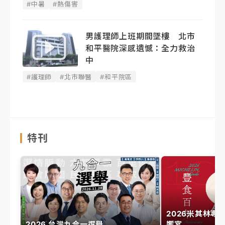
#中暑
#熱傷害
男護理師上班期間墜樓 北市
和平醫院深感遺憾：全力救治
中
#護理師
#北市聯醫
#和平院區
特刊
2026米其林專
2026 台灣九合一選舉
饗宴