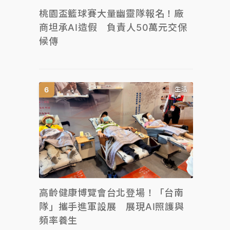
桃園盃籃球賽大量幽靈隊報名！廠
商坦承AI造假 負責人50萬元交保
候傳
生活
高齡健康博覽會台北登場！「台南
隊」攜手進軍設展 展現AI照護與
頻率養生