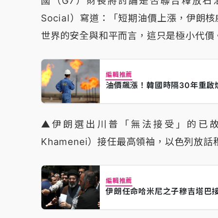
國（G7）財長將討論是否聯合釋放石油
Social）寫道：「短期油價上漲，伊
世界的安全與和平而言，這只是極小代價
編輯推薦
油價飆漲！韓國時隔30年重啟
▲伊朗選出川普「無法接受」的已故最
Khamenei）接任最高領袖，以色列放
編輯推薦
伊朗任命哈米尼之子穆吉塔巴