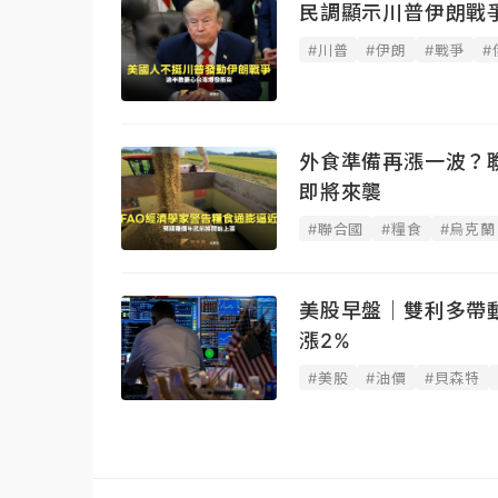
民調顯示川普伊朗戰
#川普
#伊朗
#戰爭
#
外食準備再漲一波？
即將來襲
#聯合國
#糧食
#烏克蘭
美股早盤｜雙利多帶動
漲2%
#美股
#油價
#貝森特