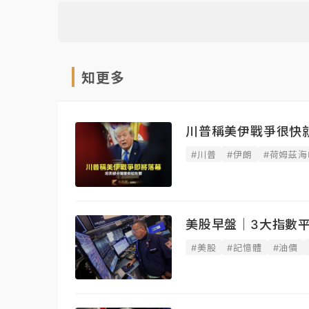
知更多
川普稱美伊戰爭很快
#川普
#伊朗
#荷姆茲海
美股早盤｜3大指數平
#美股
#記憶體
#油價