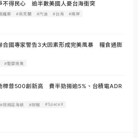
爭不得民心 逾半數美國人憂台海衝突
俄羅斯
#烏克蘭
#汽油
#台海
#兩岸
聯合國專家警告3大因素形成完美風暴 糧食通膨
#聖嬰現象
標普500創新高 費半勁揚逾5%、台積電ADR
#SpaceX
#荷姆茲海峽
#財報