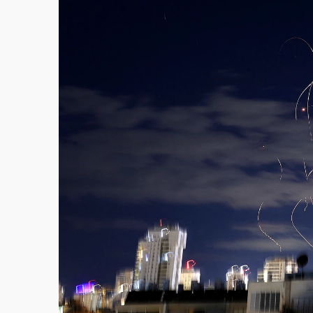
中颱白海豚環流掠北海！今明防劇烈降雨 東
周末精選｜
慈濟遭詐10億完整始末曝！律師
本周爆款短影音｜
柯文哲帶電子手鐶拄拐杖現
周末精選｜
跨境網購族注意！EZ Way若改
蔣萬安的建中同學！47歲法律學霸戰桃園 公