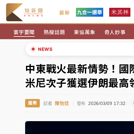
最新
父親節玩樂園！六福村今明2天「爸爸免費」 
寰宇要聞
熱搜話題
東協萬象
奇人妙事
白海豚逼近！新北高灘地停車場下午4時強制
中颱白海豚環流掠北海！今明防劇烈降雨 東
NEWS
周末精選｜
慈濟遭詐10億完整始末曝！律師
中東戰火最新情勢！國
▲
本周爆款短影音｜
柯文哲帶電子手鐶拄拐杖現
▼
米尼次子獲選伊朗最高
周末精選｜
跨境網購族注意！EZ Way若改
陳怡妏
2026/03/09 17:32
國際
記者
|
發布
蔣萬安的建中同學！47歲法律學霸戰桃園 公
父親節玩樂園！六福村今明2天「爸爸免費」 
白海豚逼近！新北高灘地停車場下午4時強制