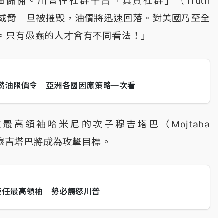
儲備。川普在社群平台「真實社群」（Truth
朗核威脅一旦被摧毀，油價將迅速回落。對美國乃至全
。只有愚蠢的人才會有不同看法！」
燃油限價令 亞洲各國因應策略一次看
高領袖哈米尼的次子穆吉塔巴（Mojtaba
話穆吉塔巴將成為攻擊目標。
接任最高領袖 勢必觸怒川普