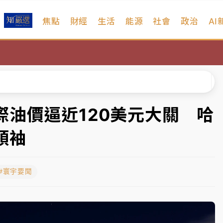
焦點
財經
生活
能源
社會
政治
AI
遠雄海洋買1送1
拖吊 中午開放水門周邊紅黃線停車
部高溫飆38度
掮客大玩兩面手法 郭台銘、蔡英文成關鍵
際油價逼近120美元大關 哈
身／周玉蔻蔡玉真開撕爆料
領袖
由政府委任 預算難關如何解？
#寰宇要聞
開上任首要3件事
遠雄海洋買1送1
拖吊 中午開放水門周邊紅黃線停車