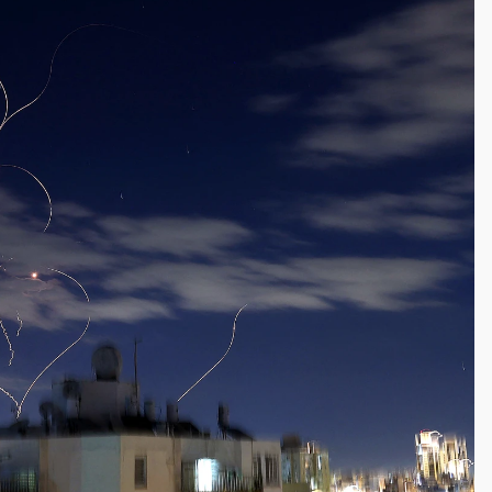
部高溫飆38度
掮客大玩兩面手法 郭台銘、蔡英文成關鍵
身／周玉蔻蔡玉真開撕爆料
由政府委任 預算難關如何解？
開上任首要3件事