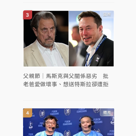
國際
父親節｜馬斯克與父關係惡劣 批
老爸愛做壞事、想送特斯拉卻遭拒
體育