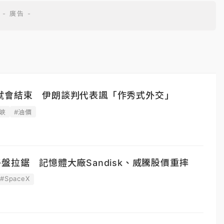
就會結束 伊朗談判代表諷「作秀式外交」
峽
#油價
盤拉鋸 記憶體大廠Sandisk、威騰股價重摔
#SpaceX