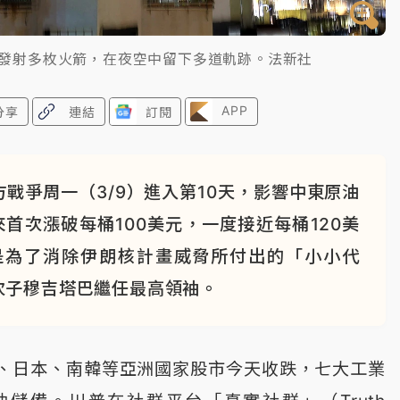
亞發射多枚火箭，在夜空中留下多道軌跡。法新社
APP
分享
連結
訂閱
戰爭周一（3/9）進入第10天，影響中東原油
首次漲破每桶100美元，一度接近每桶120美
是為了消除伊朗核計畫威脅所付出的「小小代
次子穆吉塔巴繼任最高領袖。
、日本、南韓等亞洲國家股市今天收跌，七大工業