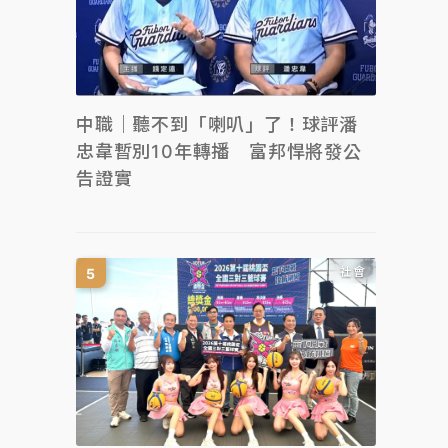
中職｜聽不到「喇叭」了！球評潘
忠韋暫別10年轉播 富邦悍將發公
告證實
社會