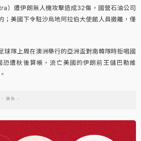
tra）遭伊朗無人機攻擊造成32傷，國營石油公司
約；美國下令駐沙烏地阿拉伯大使館人員撤離，僅
足球隊上周在澳洲舉行的亞洲盃對南韓隊時拒唱國
國恐遭秋後算帳，流亡美國的伊朗前王儲巴勒維
護。