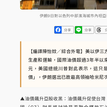
伊朗9日對以色列中部濱海城市內坦
分享
分享
【編譯陳怡妏／綜合外電】美以伊三方
生產和運輸，國際油價超過3年半以來
元，美國總統川普對此表示，這只
價」，伊朗選出已故最高領袖哈米尼
▲油價飆升亞股收黑：油價飆升促使台灣