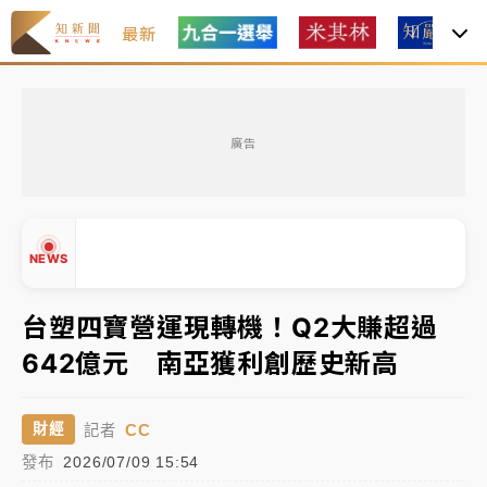
最新
中租控股7月營收創今年新高 前7月獲利成長6%
廣告
獨家｜
和欣客運總裁逝世！少東涉洗錢遭收押 戴手銬
腳鐐提前奔靈堂畫面曝
處置制度大變革！ 證交所今起縮短股票「關禁閉」天
NEWS
數與撮合時間
才續任就飛美國大學面試 清大校長高為元致歉：機會
台塑四寶營運現轉機！Q2大賺超過
到來時引起我的好奇
642億元 南亞獲利創歷史新高
白海豚颱風解除海警 西南風來了！4縣市大雨特報、各
▲
地午後雷雨
▼
CC
財經
記者
分析｜
7月營收甫首破單月9000億元下半年續旺指
發布
2026/07/09 15:54
標？ 鴻海本週法說法人關注的四大重點