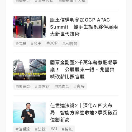
#國泰金
#國泰投信
#國泰環宇大樓
股王信驊明參加OCP APAC
Summit 攜手生態系夥伴展兩
大新世代技術
#OCP
#信驊
#股王
#林明鴻
國票金副董2千萬年薪惹肥貓爭
議！ 公股股東一銀、兆豐齊
喊砍薪比照官股
#國票金
#國票證
#財政部
#官股
佳世達法說2｜深化AI四大布
局 智能方案營收連2季突破百
億創新高
#AI
#佳世達
#法說
#智能