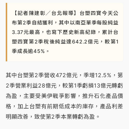
NBA｜
傳奇名帥驚傳離世！曾以「瘋狂籃球」震撼聯
【記者陳建彰／台北報導】台塑四寶今天公
盟 兩大愛徒向他致
布第2季自結獲利，其中以南亞單季每股純益
3.37元最高，也寫下歷史新高紀錄，累計台
塑四寶第2季稅後純益達642.2億元，較第1
季成長逾45%。
其中台塑第2季營收472億元，季增12.5%，第
2季營業利益28億元，較第1季虧損13億元轉虧
為盈，主要受美伊戰爭影響，推升石化產品價
格，加上台塑有前期低成本的庫存，產品利差
明顯改善，致使第2季本業轉虧為盈。