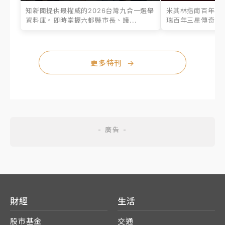
知新聞提供最權威的2026台灣九合一選舉
米其林指南百年之
資料庫。即時掌握六都縣市長、議...
瑞百年三星傳奇、台
更多特刊
→
財經
生活
股市基金
交通