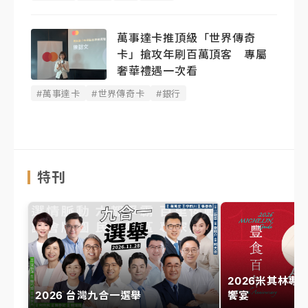
萬事達卡推頂級「世界傳奇
卡」搶攻年刷百萬頂客 專屬
奢華禮遇一次看
#萬事達卡
#世界傳奇卡
#銀行
特刊
2026米其林專
2026 台灣九合一選舉
饗宴