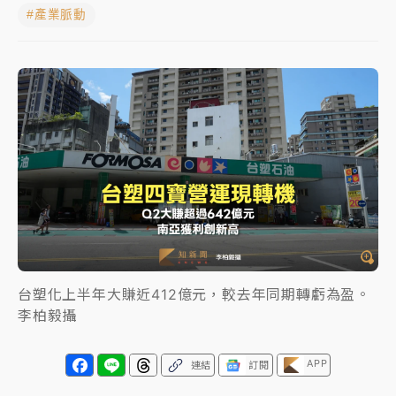
#產業脈動
NBA｜
傳奇名帥驚傳離世！曾以「瘋狂籃球」震撼聯
盟 兩大愛徒向他致
中租控股7月營收創今年新高 前7月獲利成長6%
獨家｜
和欣客運總裁逝世！少東涉洗錢遭收押 戴手銬
腳鐐提前奔靈堂畫面曝
處置制度大變革！ 證交所今起縮短股票「關禁閉」天
數與撮合時間
才續任就飛美國大學面試 清大校長高為元致歉：機會
到來時引起我的好奇
台塑化上半年大賺近412億元，較去年同期轉虧為盈。
白海豚颱風解除海警 西南風來了！4縣市大雨特報、各
李柏毅攝
地午後雷雨
APP
分析｜
7月營收甫首破單月9000億元下半年續旺指
連結
訂閱
標？ 鴻海本週法說法人關注的四大重點