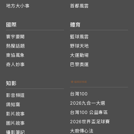
地方大小事
首都風雲
國際
體育
寰宇要聞
籃球風雲
熱搜話題
野球天地
東協萬象
大運動場
奇人妙事
巴黎奧運
知影
台灣100
影音頻道
2026九合一大選
鴿知窩
台灣100 公益專區
影片故事
2026世界盃足球賽
圖片故事
大廚傳心法
攝影筆記