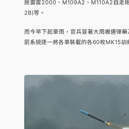
施雷霆2000、M109A2、M110A2自
2B)等。
而今早下起豪雨，官兵冒著大雨搬運彈藥及
箭系統逐一將各車裝載的各60枚MK15