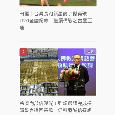
田徑｜台灣長跑新星簡子傑再破
U20全國紀錄 繼續備戰名古屋亞
運
社會
慈濟內部信曝光！強調嚴謹完成採
購誓言追回善款 仍引發誠信疑慮