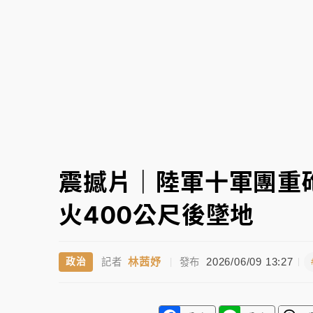
中颱白海豚環流掠北海！今明防劇烈降雨 東
震撼片｜陸軍十軍團重砲
火400公尺後墜地
林茜妤
2026/06/09 13:27
政治
記者
|
發布