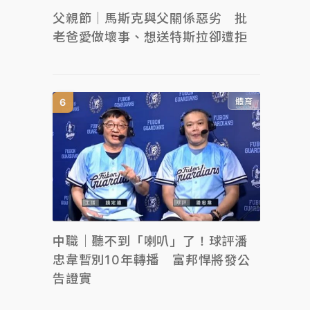
父親節｜馬斯克與父關係惡劣 批
老爸愛做壞事、想送特斯拉卻遭拒
體育
中職｜聽不到「喇叭」了！球評潘
忠韋暫別10年轉播 富邦悍將發公
告證實