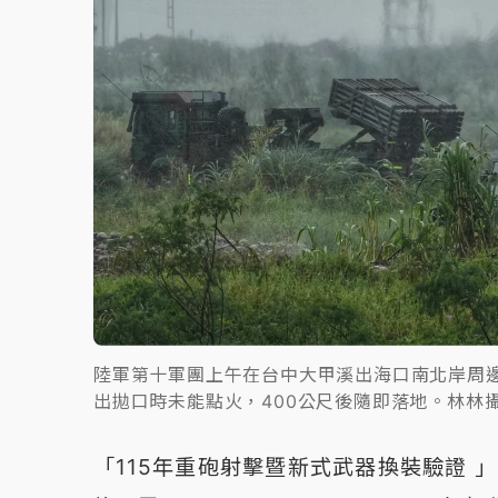
陸軍第十軍團上午在台中大甲溪出海口南北岸周邊
出拋口時未能點火，400公尺後隨即落地。林林
「115年重砲射擊暨新式武器換裝驗證 」