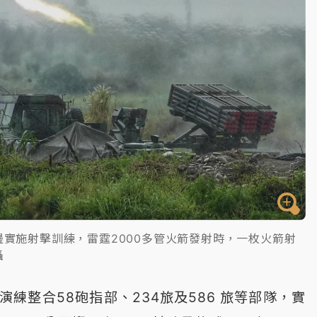
實施射擊訓練，雷霆2000多管火箭發射時，一枚火箭射
攝
演練整合58砲指部、234旅及586 旅等部隊，實