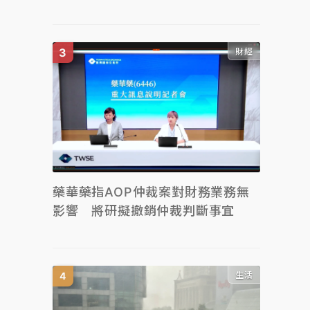
財經
藥華藥指AOP仲裁案對財務業務無
影響 將研擬撤銷仲裁判斷事宜
生活