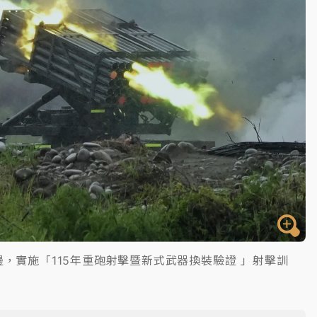
，實施「115年重砲射擊暨新式武器換裝驗證 」射擊訓