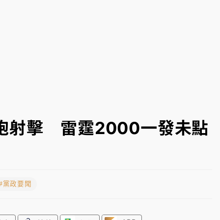
部高溫飆38度
射擊 雷霆2000一發未點
#黨政要聞