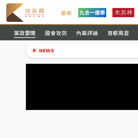
最新
中颱白海豚風雨來了！中部以北防豪雨 今晚
黨政要聞
國會攻防
內幕評論
首都風雲
白海豚逼近！北市水門只出不進 未移置車輛最
白海豚逼近！新北高灘地停車場下午4時強制
NEWS
父親節玩樂園！六福村今明2天「爸爸免費」 
▲
中颱白海豚環流掠北海！今明防劇烈降雨 東
▼
中颱白海豚風雨來了！中部以北防豪雨 今晚
白海豚逼近！北市水門只出不進 未移置車輛最
白海豚逼近！新北高灘地停車場下午4時強制
父親節玩樂園！六福村今明2天「爸爸免費」 