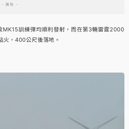
枚MK15訓練彈均順利發射，而在第3輛雷霆2000
火，400公尺後落地。