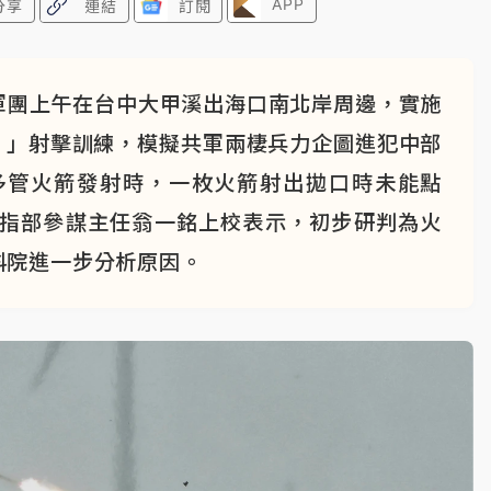
APP
分享
連結
訂閱
軍團上午在台中大甲溪出海口南北岸周邊，實施
證 」射擊訓練，模擬共軍兩棲兵力企圖進犯中部
0多管火箭發射時，一枚火箭射出拋口時未能點
砲指部參謀主任翁一銘上校表示，初步研判為火
科院進一步分析原因。