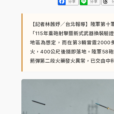
分享
分享
【記者林茜妤／台北報導】陸軍第十
「115年重砲射擊暨新式武器換裝驗
地區為想定，而在第3輛雷霆200
火，400公尺後隨即落地。陸軍58
箭彈第二段火藥發火異常，已交由中