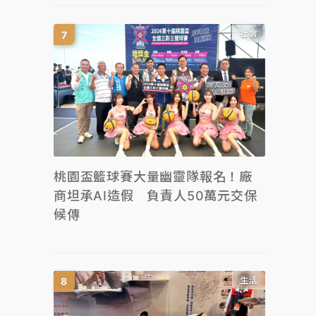
社會
桃園盃籃球賽大量幽靈隊報名！廠
商坦承AI造假 負責人50萬元交保
候傳
生活