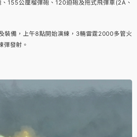
走砲、155公厘榴彈砲、120迫砲及拖式飛彈車(2A、
裝備，上午8點開始演練，3輛雷霆2000多管火
訓練彈發射。