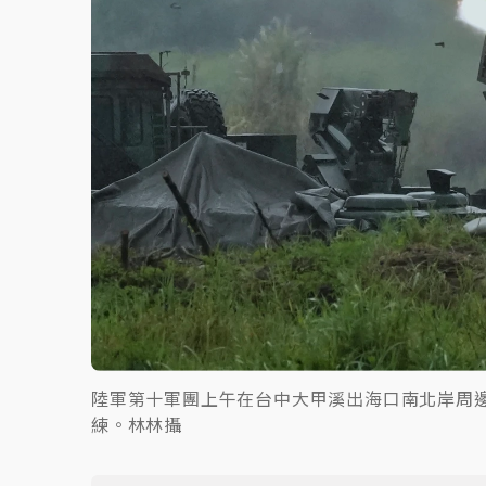
陸軍第十軍團上午在台中大甲溪出海口南北岸周邊
練。林林攝