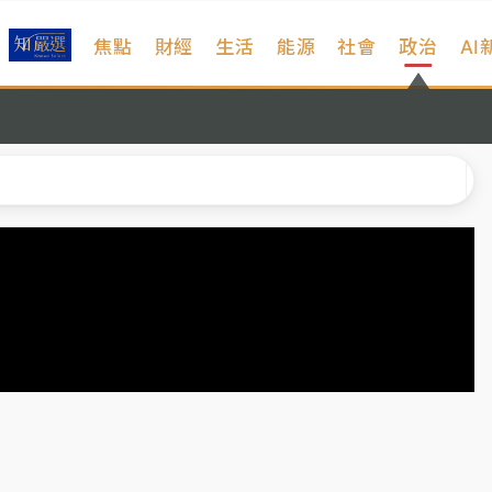
焦點
財經
生活
能源
社會
政治
AI
、明天影響最劇烈
高罰4800＋拖吊費
拖吊 中午開放水門周邊紅黃線停車
遠雄海洋買1送1
部高溫飆38度
、明天影響最劇烈
高罰4800＋拖吊費
拖吊 中午開放水門周邊紅黃線停車
遠雄海洋買1送1