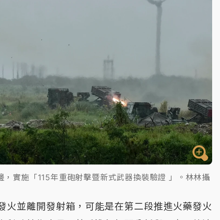
，實施「115年重砲射擊暨新式武器換裝驗證 」。林林攝
發火並離開發射箱，可能是在第二段推進火藥發火