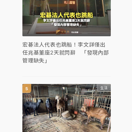
宏碁法人代表也跳船！李文詳僅出
任兆基董座2天就閃辭 「發現內部
管理缺失」
生活