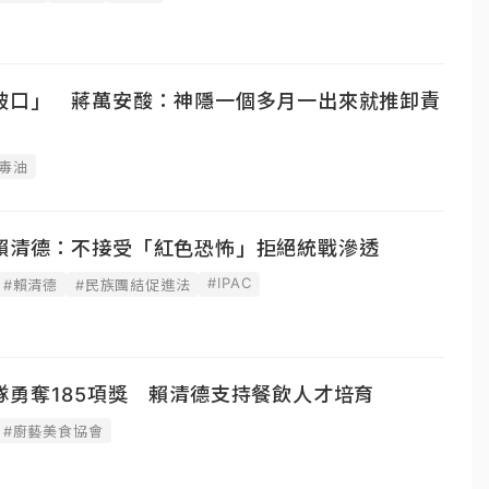
破口」 蔣萬安酸：神隱一個多月一出來就推卸責
毒油
賴清德：不接受「紅色恐怖」拒絕統戰滲透
#IPAC
#賴清德
#民族團結促進法
隊勇奪185項獎 賴清德支持餐飲人才培育
#廚藝美食協會