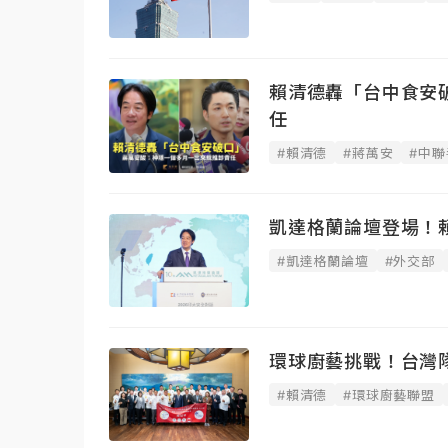
賴清德轟「台中食安
任
#賴清德
#蔣萬安
#中聯
凱達格蘭論壇登場！
#凱達格蘭論壇
#外交部
環球廚藝挑戰！台灣
#賴清德
#環球廚藝聯盟