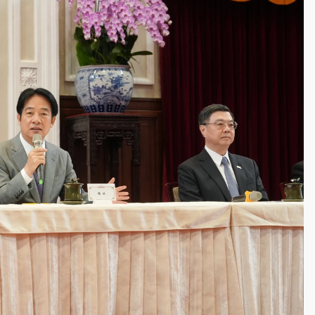
一度塞車 周六起展出延長至晚上7時
今重開羈押庭
到發紫」降雨熱區曝