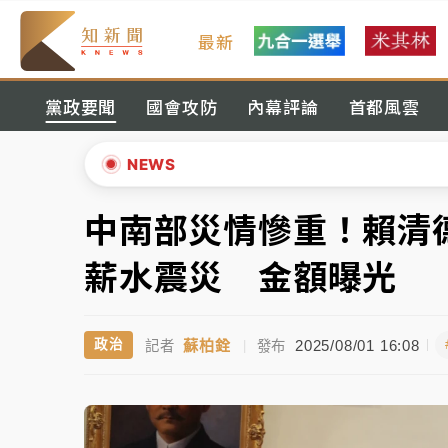
最新
女律師陳昱瑄詐慈濟10億！黃金158kg遭查
黨政要聞
國會攻防
內幕評論
首都風雲
暑假過三周才推「E宿新北打卡趣」！抽獎程
中信慈善基金會想增加董事人數！辜仲諒向法
NEWS
故宮《龍藏經》特展第2檔！今線上預約開賣
中南部災情慘重！賴清
▲
台東農業處長涉圖利渡假村！東檢抗告成功 
▼
薪水震災 金額曝光
父親節泡湯了！中颱白海豚雨彈轟3天 「紅
蘇柏銓
2025/08/01 16:08
政治
記者
|
發布
女律師陳昱瑄詐慈濟10億！黃金158kg遭查
暑假過三周才推「E宿新北打卡趣」！抽獎程
中信慈善基金會想增加董事人數！辜仲諒向法