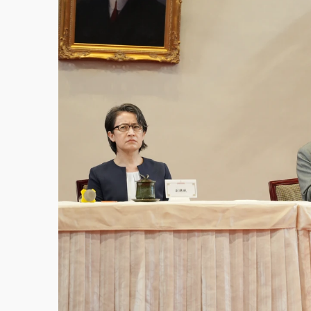
故宮《龍藏經》特展第2檔！今線上預約開賣
台東農業處長涉圖利渡假村！東檢抗告成功 
父親節泡湯了！中颱白海豚雨彈轟3天 「紅