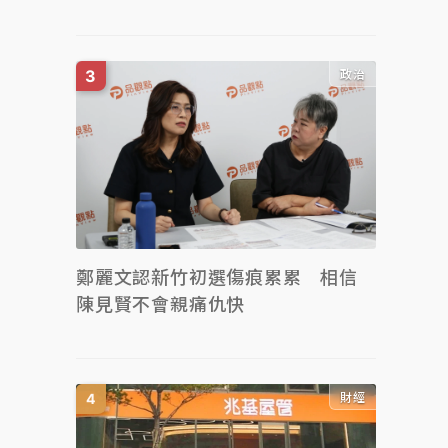
政治
鄭麗文認新竹初選傷痕累累 相信
陳見賢不會親痛仇快
財經