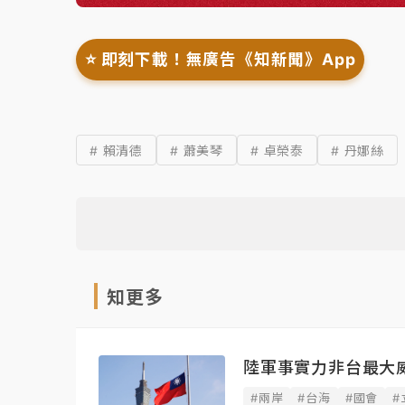
⭐️ 即刻下載！無廣告《知新聞》App
# 賴清德
# 蕭美琴
# 卓榮泰
# 丹娜絲
知更多
陸軍事實力非台最大
#兩岸
#台海
#國會
#