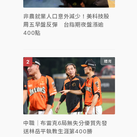
非農就業人口意外減少！美科技股
周五早盤反彈 台指期夜盤漲逾
400點
體育
中職｜布雷克6局無失分優質先發
送林岳平執教生涯第400勝