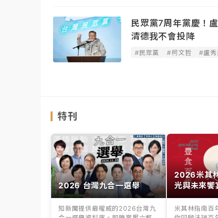
民眾黨7周年黨慶！盧
清德我不會投降
#民眾黨
#柯文哲
#盧秀
特刊
2026米
2026 台灣九合一選舉
光與未來饗
知新聞提供最權威的2026台灣九
米其林指南百
合一選舉資料庫。即時掌握六都
你回顧法瑞百