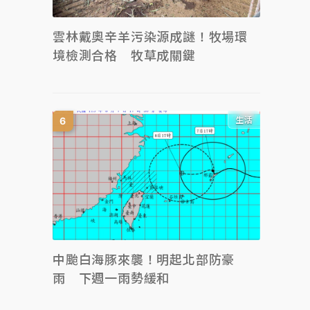
雲林戴奧辛羊污染源成謎！牧場環
境檢測合格 牧草成關鍵
生活
中颱白海豚來襲！明起北部防豪
雨 下週一雨勢緩和