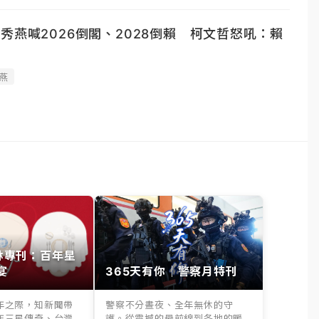
秀燕喊2026倒閣、2028倒賴 柯文哲怒吼：賴
燕
其林專刊：百年星
宴
365天有你｜警察月特刊
年之際，知新聞帶
警察不分晝夜、全年無休的守
年三星傳奇、台灣
護。從震撼的最前線到各地的暖