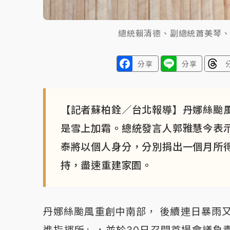
總統賴清德、副總統蕭美琴
分享
分享
【記者蘇柏銓／台北報導】丹娜絲颱
是雪上加霜。總統發言人郭雅慧今表
泰將以個人身分，分別捐出一個月所
持，盡速重建家園。
丹娜絲颱風重創中南部， 後續連日暴雨