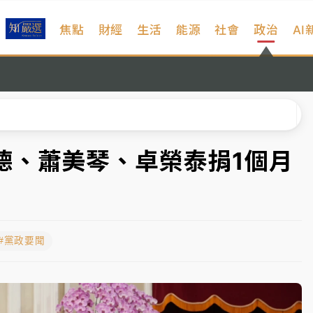
焦點
財經
生活
能源
社會
政治
AI
扣畫面曝光
序複雜 觀旅局回應了
院聲請遭駁 理由曝光
一度塞車 周六起展出延長至晚上7時
德、蕭美琴、卓榮泰捐1個月
今重開羈押庭
到發紫」降雨熱區曝
#黨政要聞
扣畫面曝光
序複雜 觀旅局回應了
院聲請遭駁 理由曝光