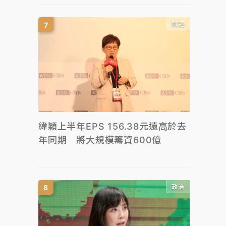
財經
緯穎上半年EPS 156.38元遠高於去
年同期 將大規模籌資600億
政治