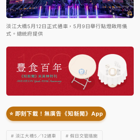
淡江大橋5月12日正式通車，5月9日舉行點燈啟用儀
式。總統府提供
⭐️ 即刻下載！無廣告《知新聞》App
# 淡江大橋5／12通車
# 假日交管措施