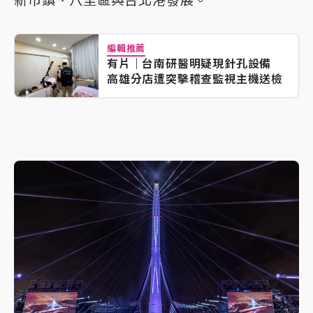
編輯推薦
有片｜台南研醫明疑現針孔設備
高雄分店遭突擊稽查監視主機送檢