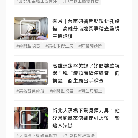
#新北永福橋工安意外
#印尼移工墜橋身亡
有片｜台南研醫明疑現針孔設
備 高雄分店遭突擊稽查監視
主機送檢
#診間監視器
#高雄市衛生局
#研醫明診所
高雄連鎖醫美認了診間裝監視
器！稱「鏡頭面壁僅錄音」仍
挨轟 衛生局出手稽查
#高雄醫美診所
#診間監視器
#衛生局稽查
新北大漢橋下驚見揮刀男！他
碎念颱風來快離開引恐慌 警
逮人法辦
#大漢橋下籃球車揮刀
#社會秩序維護法