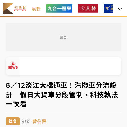
最新
油價持續凍漲！ 中油宣布下周一汽柴油價格維持不變
廣告
中颱白海豚進逼！台北喜來登圍籬傾倒砸傷人 民權西
路鷹架倒塌壓2車
有片｜
白海豚暴風圈逼近！新北淡水赫見龍捲風 榕樹
NEWS
連根拔起
中颱白海豚風雨來了！中部以北防豪雨 今晚、明天影
5／12淡江大橋通車！汽機車分流設
響最劇烈
計 假日大貨車分段管制、科技執法
白海豚逼近！北市水門只出不進 未移置車輛最高罰
▲
一次看
4800＋拖吊費
▼
油價持續凍漲！ 中油宣布下周一汽柴油價格維持不變
曾伯愷
社會
記者