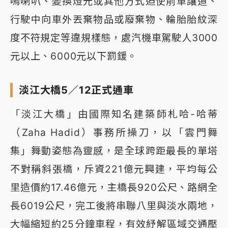
鳴喇叭、變換燈光或其他方式迫使前車讓道、
行駛中向車外丟棄物品或廢棄物、輪胎胎紋深
度不符規定等違規樣態，處汽機車駕駛人3000
元以上、6000元以下罰鍰。
淡江大橋5／12正式通車
「淡江大橋」由國際知名建築師札哈-哈蒂
（Zaha Hadid）事務所操刀，以「雲門舞
集」舞動姿態為靈感，是全球跨距最長的單塔
不對稱斜張橋，斥資221億元興建，平均每公
里造價約17.46億元，主橋長920公尺、路網全
長6019公尺，完工後將串聯八里與淡水兩地，
大幅縮短約25分鐘車程，有效紓解區域交通壓