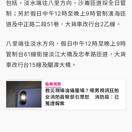
包括，淡水端往八里方向，沙崙匝道採全日管
制；另於假日中午12時至晚上9時管制濱海匝
道及中正路二段51巷，大貨車改行台2乙線。
八里端往淡水方向，假日中午12時至晚上9時
管制台61線銜接淡江大橋及忠孝路匝道，大貨
車改行台15線及關渡大橋。
編輯推薦
救災現場淪攝獵場？噁男視訊狂拍
女消防員臀部引眾怒 消防局：已
蒐證報案