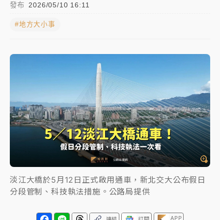
發布
2026/05/10 16:11
中颱白海豚進逼！台北喜來登圍籬傾倒砸傷人 民權西
#地方大小事
路鷹架倒塌壓2車
有片｜
白海豚暴風圈逼近！新北淡水赫見龍捲風 榕樹
連根拔起
中颱白海豚風雨來了！中部以北防豪雨 今晚、明天影
響最劇烈
白海豚逼近！北市水門只出不進 未移置車輛最高罰
4800＋拖吊費
淡江大橋於5月12日正式啟用通車，新北交大公布假日
分段管制、科技執法措施。公路局提供
APP
連結
訂閱