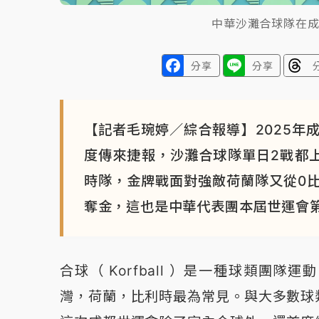
中華沙灘合球隊在
分享
分享
【記者毛琬婷／綜合報導】2025年
度傳來捷報，沙灘合球隊單日2戰都
時隊，金牌戰面對強敵荷蘭隊又從0比
奪金，這也是中華代表團本屆世運會
合球（ Korfball ）是一種球類團隊
灣，荷蘭，比利時最為常見。與大多數球