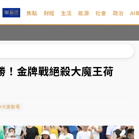
焦點
財經
生活
能源
社會
政治
AI
扣畫面曝光
序複雜 觀旅局回應了
院聲請遭駁 理由曝光
一度塞車 周六起展出延長至晚上7時
勝！金牌戰絕殺大魔王荷
今重開羈押庭
到發紫」降雨熱區曝
#大運動場
扣畫面曝光
序複雜 觀旅局回應了
院聲請遭駁 理由曝光