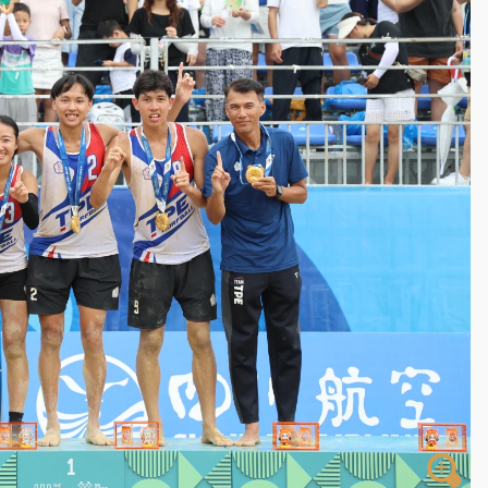
一度塞車 周六起展出延長至晚上7時
今重開羈押庭
到發紫」降雨熱區曝