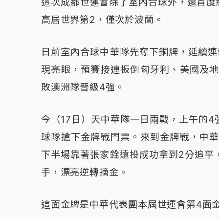
這次成都世運會除了室內合球外，還首度
高居世界第2，僅次於波蘭。
日前室內合球中華隊先奪下銅牌，延續連
現亮眼，預賽接連扳倒匈牙利、美國及地
敗澳洲隊晉級4強。
今（17日）天中華隊一日兩戰，上午的
球隊搶下金牌戰門票。來到金牌戰，中華
下半場靠著張家銓遠投成功拿到2分追平
手，漂亮逆轉摘金。
這面金牌是中華代表團本屆世運會第4面