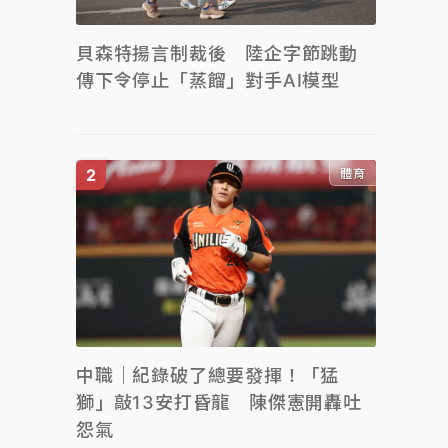
貝森特揚言制裁後 陸企字節跳動
傳下令停止「蒸餾」對手AI模型
體育
中職｜紀錄破了總要發揮！「猛
獅」敲13安打昏龍 陳傑憲開轟吐
怨氣