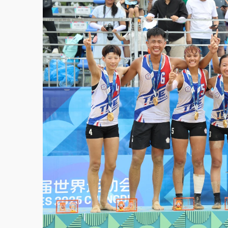
故宮《龍藏經》特展第2檔！今線上預約開賣
台東農業處長涉圖利渡假村！東檢抗告成功 
父親節泡湯了！中颱白海豚雨彈轟3天 「紅