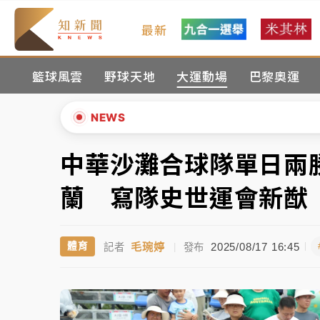
最新
女律師陳昱瑄詐慈濟10億！黃金158kg遭查
籃球風雲
野球天地
大運動場
巴黎奧運
暑假過三周才推「E宿新北打卡趣」！抽獎程
中信慈善基金會想增加董事人數！辜仲諒向法
NEWS
故宮《龍藏經》特展第2檔！今線上預約開賣
中華沙灘合球隊單日兩
▲
台東農業處長涉圖利渡假村！東檢抗告成功 
▼
蘭 寫隊史世運會新猷
父親節泡湯了！中颱白海豚雨彈轟3天 「紅
毛琬婷
2025/08/17 16:45
體育
記者
|
發布
女律師陳昱瑄詐慈濟10億！黃金158kg遭查
暑假過三周才推「E宿新北打卡趣」！抽獎程
中信慈善基金會想增加董事人數！辜仲諒向法