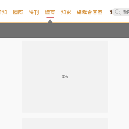
新知
國際
特刊
體育
知影
總裁會客室
廣告