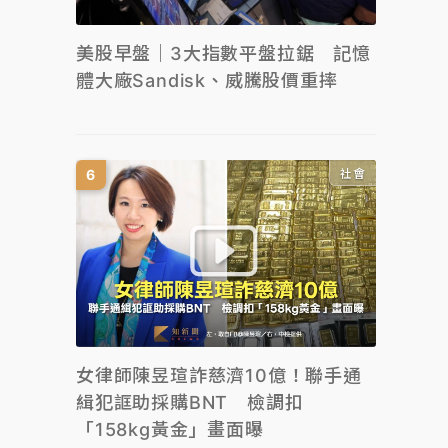
美股早盤｜3大指數平盤拉鋸 記憶
體大廠Sandisk、威騰股價重摔
社會
女律師陳昱瑄詐慈濟10億！聯手通
緝犯誆助採購BNT 檢調扣
「158kg黃金」畫面曝