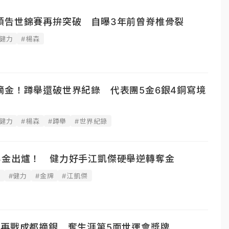
預告世錦賽再拚突破 自曝3年前曾脊椎骨裂
#健力
#楊森
摘金！蹲舉還破世界紀錄 代表團5金6銀4銅寫境
#健力
#楊森
#蹲舉
#世界紀錄
3金出爐！ 健力好手江凱傑硬舉逆轉奪金
會
#健力
#金牌
#江凱傑
庭再戰成都摘銀 奪生涯第5面世運會獎牌