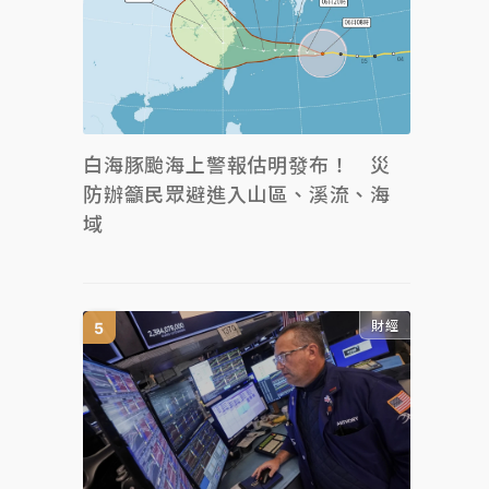
白海豚颱海上警報估明發布！ 災
防辦籲民眾避進入山區、溪流、海
域
財經