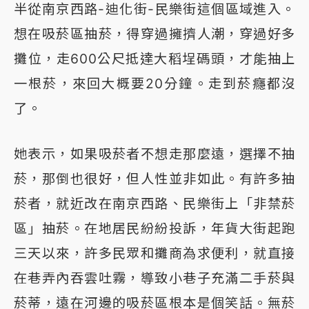
半從南京西路-迪化街-民樂街這個區域進入。
想在吸菸區抽菸，得穿過擁擠人潮，穿過好多
攤位，走600公尺抵達大稻埕碼頭，才能抽上
一根菸，來回大概要20分鐘。走到菸癮都沒
了。
她表示，如果吸菸者不想走那麼遠，選擇不抽
菸，那倒也很好，但人性並非如此。有許多抽
菸者，就近改在南京西路、民樂街上「非禁菸
區」抽菸。在地居民紛紛投訴，年貨大街起跑
三天以來，許多民眾和攤商為求便利，就直接
在巷弄內吞雲吐霧，導致小巷子充滿二手菸與
菸蒂，遠在河邊的吸菸區根本是個笑話。無菸