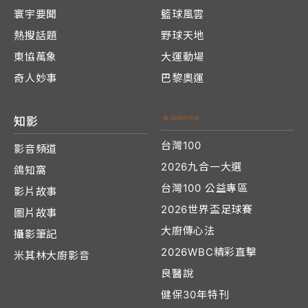
寰宇要聞
籃球風雲
熱搜話題
野球天地
東協萬象
大運動場
奇人妙事
巴黎奧運
知影
台灣100
影音頻道
2026九合一大選
鴿知窩
台灣100 公益專區
影片故事
2026世界盃足球賽
圖片故事
大廚傳心法
攝影筆記
2026WBC精彩直擊
米其林大廚影音
良醫說
健保30年特刊