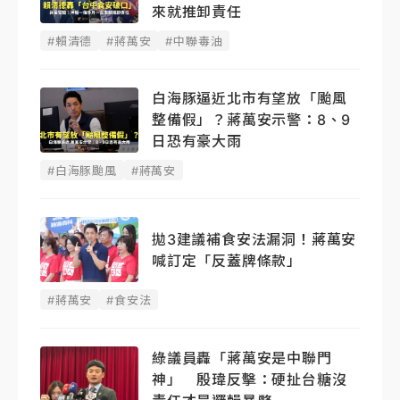
來就推卸責任
#賴清德
#蔣萬安
#中聯毒油
白海豚逼近北市有望放「颱風
整備假」？蔣萬安示警：8、9
日恐有豪大雨
#白海豚颱風
#蔣萬安
拋3建議補食安法漏洞！蔣萬安
喊訂定「反蓋牌條款」
#蔣萬安
#食安法
綠議員轟「蔣萬安是中聯門
神」 殷瑋反擊：硬扯台糖沒