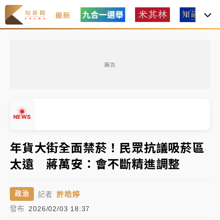
最新
油價持續凍漲！ 中油宣布下周一汽柴油價格維持不變
廣告
中颱白海豚進逼！台北喜來登圍籬傾倒砸傷人 民權西
路鷹架倒塌壓2車
有片｜
白海豚暴風圈逼近！新北淡水赫見龍捲風 榕樹
NEWS
連根拔起
中颱白海豚風雨來了！中部以北防豪雨 今晚、明天影
年貨大街全面禁菸！民眾抗議吸菸區
響最劇烈
太遠 蔣萬安：會不斷精進調整
白海豚逼近！北市水門只出不進 未移置車輛最高罰
▲
4800＋拖吊費
▼
許皓婷
政治
記者
油價持續凍漲！ 中油宣布下周一汽柴油價格維持不變
發布
2026/02/03 18:37