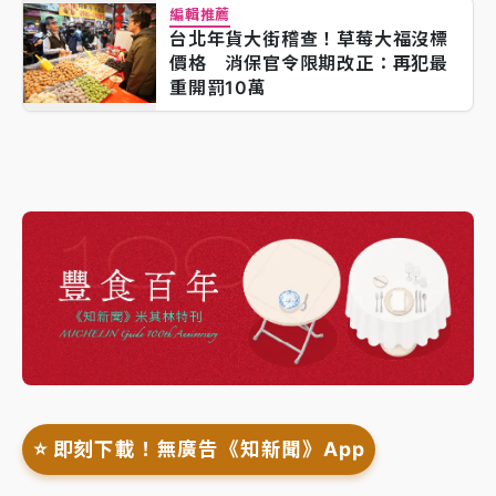
編輯推薦
台北年貨大街稽查！草莓大福沒標
價格 消保官令限期改正：再犯最
重開罰10萬
⭐️ 即刻下載！無廣告《知新聞》App