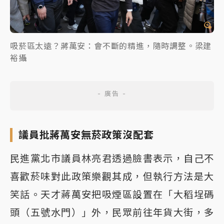
吸菸區太遠？蔣萬安：會不斷的精進，隨時調整。梁建
裕攝
議員批蔣萬安無菸政策沒配套
民進黨北市議員林亮君透過臉書表示，自己不
喜歡菸味對此政策樂觀其成，但執行方法是大
笑話。天才蔣萬安把吸煙區設置在「大稻埕碼
頭（五號水門）」外，民眾前往年貨大街，多