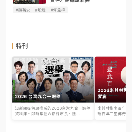
責任才是邏輯暴斃
#蔣萬安
#殷瑋
#何孟樺
特刊
2026米其林專
2026 台灣九合一選舉
饗宴
知新聞提供最權威的2026台灣九合一選舉
米其林指南百年之
資料庫。即時掌握六都縣市長、議...
瑞百年三星傳奇、台