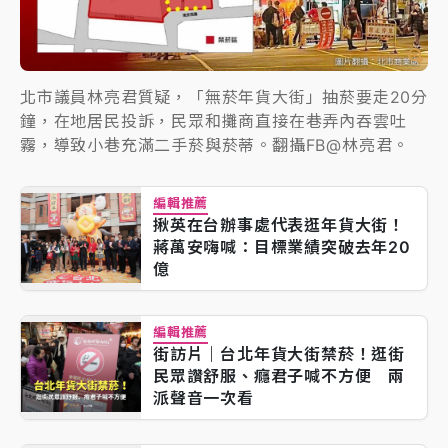
北市議員林亮君質疑，「無菸年貨大街」抽菸要走20分
鐘，在地居民投訴，民眾和攤商直接在巷弄內吞雲吐
霧，導致小巷充滿二手菸與菸蒂。翻攝FB@林亮君。
編輯推薦
揪英在台辦事處代表逛年貨大街！
蔣萬安嗨喊：目標業績突破去年20
億
編輯推薦
街訪片｜台北年貨大街禁菸！逛街
民眾讚舒服、癮君子喊不方便 兩
派聲音一次看