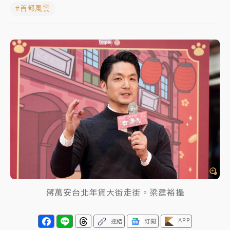
#首都風雲
中颱白海豚進逼！台北喜來登圍籬傾倒砸傷人 民權西
路鷹架倒塌壓2車
有片｜
白海豚暴風圈逼近！新北淡水赫見龍捲風 榕樹
連根拔起
中颱白海豚風雨來了！中部以北防豪雨 今晚、明天影
響最劇烈
白海豚逼近！北市水門只出不進 未移置車輛最高罰
4800＋拖吊費
蔣萬安台北年貨大街走街。梁建裕攝
APP
連結
訂閱