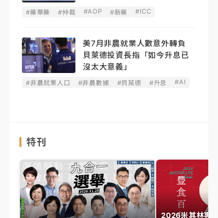
#AOP
#ICC
#藥華藥
#仲裁
#新藥
美7月非農就業人數意外轉負
貝萊德投資長指「如今升息已
沒太大意義」
#AI
#非農就業人口
#非農數據
#貝萊德
#升息
特刊
2026米其林專