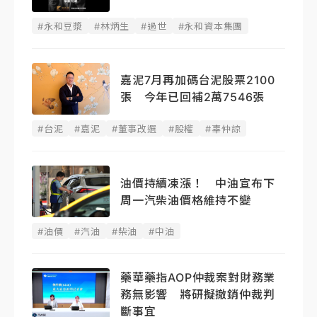
#永和豆漿
#林炳生
#過世
#永和資本集團
嘉泥7月再加碼台泥股票2100
張 今年已回補2萬7546張
#台泥
#嘉泥
#董事改選
#股權
#辜仲諒
油價持續凍漲！ 中油宣布下
周一汽柴油價格維持不變
#油價
#汽油
#柴油
#中油
藥華藥指AOP仲裁案對財務業
務無影響 將研擬撤銷仲裁判
斷事宜