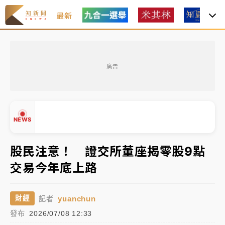
最新
油價持續凍漲！ 中油宣布下周一汽柴油價格維持不變
廣告
中颱白海豚進逼！台北喜來登圍籬傾倒砸傷人 民權西
路鷹架倒塌壓2車
有片｜
白海豚暴風圈逼近！新北淡水赫見龍捲風 榕樹
NEWS
連根拔起
中颱白海豚風雨來了！中部以北防豪雨 今晚、明天影
股民注意！ 證交所董座揭零股9點
響最劇烈
交易今年底上路
▲
白海豚逼近！北市水門只出不進 未移置車輛最高罰
▼
4800＋拖吊費
yuanchun
財經
記者
發布
2026/07/08 12:33
油價持續凍漲！ 中油宣布下周一汽柴油價格維持不變