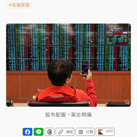
#金融保險
中颱白海豚進逼！台北喜來登圍籬傾倒砸傷人 民權西
路鷹架倒塌壓2車
有片｜
白海豚暴風圈逼近！新北淡水赫見龍捲風 榕樹
連根拔起
中颱白海豚風雨來了！中部以北防豪雨 今晚、明天影
響最劇烈
白海豚逼近！北市水門只出不進 未移置車輛最高罰
4800＋拖吊費
股市配圖。葉志明攝
APP
連結
訂閱