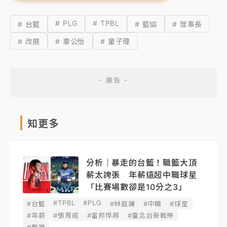
# PLG
# TPBL
# 台籃
# 籃協
# 理事長
# 改選
# 辜公怡
# 童子瑋
知更多
分析｜暴走的台籃！職籃大頂
薪太誇張 年薪遠超中職球星
「比賽場數卻是10分之3」
#TPBL
#PLG
#台籃
#林庭謙
#中職
#球星
#年薪
#張育成
#富邦悍將
#臺北台新戰神
#戰神