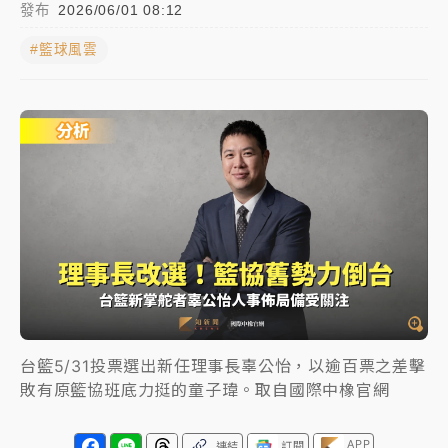
發布
2026/06/01 08:12
中颱白海豚進逼！台北喜來登圍籬傾倒砸傷人 民權西
#籃球風雲
路鷹架倒塌壓2車
有片｜
白海豚暴風圈逼近！新北淡水赫見龍捲風 榕樹
連根拔起
中颱白海豚風雨來了！中部以北防豪雨 今晚、明天影
響最劇烈
白海豚逼近！北市水門只出不進 未移置車輛最高罰
4800＋拖吊費
台籃5/31投票選出新任理事長辜公怡，以逾百票之差擊
敗有原籃協班底力挺的童子瑋。取自國際中橡官網
APP
連結
訂閱