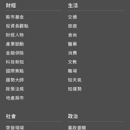
財經
生活
股市基金
交通
投資長觀點
旅遊
財經人物
食尚
產業脈動
醫藥
金融保險
消費
科技新知
文教
國際焦點
職場
趨勢大師
知天氣
政策法規
知運勢
地產房市
社會
政治
突發現場
黨政要聞