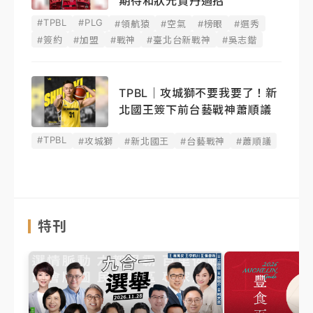
期待和狀元賀丹過招
#TPBL
#PLG
#領航猿
#空氣
#榜眼
#選秀
#簽約
#加盟
#戰神
#臺北台新戰神
#吳志鍇
TPBL｜攻城獅不要我要了！新
北國王簽下前台藝戰神蕭順議
#TPBL
#攻城獅
#新北國王
#台藝戰神
#蕭順議
特刊