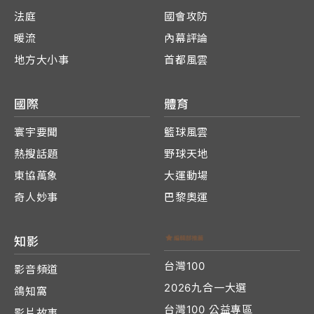
法庭
國會攻防
暖流
內幕評論
地方大小事
首都風雲
國際
體育
寰宇要聞
籃球風雲
熱搜話題
野球天地
東協萬象
大運動場
奇人妙事
巴黎奧運
知影
台灣100
影音頻道
2026九合一大選
鴿知窩
台灣100 公益專區
影片故事