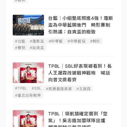
台籃｜小組墊底照進4強！瓊斯
盃為中華藍開後門 畸形賽制
引熱議：自爽盃的極致
#台籃
#瓊斯盃
#中華藍
#中華籃協
#畸形
#賽制
#自爽盃
TPBL｜SBL好表現被看到！長
人王晟霖改披戰神戰袍 喊話
向曾文鼎看齊
#TPBL
#SBL
#凱撒基隆黑鳶
#王晟霖
#臺北台新戰神
TPBL｜領航猿確定選到「空
氣」！吳志鍇加盟球隊出爐