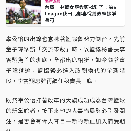
編輯推薦
台籃｜中華女籃教頭找到了！前B
League秋田北部喜悅總教練接掌
兵符
辜公怡的出線也意味著籃協舊勢力倒台，先前
童子瑋舉辦「交流茶敘」時，以籃協秘書長李
雲翔為首的班底，全都出席相挺，如今隨著童
子瑋落選，籃協勢必進入改朝換代的全新階
段，李雲翔恐難再續任秘書長一職。
既然辜公怡打著改革的大旗成功成為台灣籃球
的新掌舵者，接下來他的人事佈局勢必引發關
注，是否會有令人耳目一新的新血加入備受期