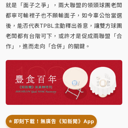
就是「面子之爭」，兩大聯盟的領頭球團老闆
都寧可輸裡子也不願輸面子，如今辜公怡當選
後，能否代表TPBL主動釋出善意，讓雙方球團
老闆都有台階可下，或許才是促成兩聯盟「合
作」，進而走向「合併」的關鍵。
⭐️ 即刻下載！無廣告《知新聞》App