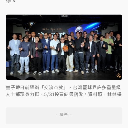
待。
童子瑋日前舉辦「交流茶敘」，台灣籃球界許多重量級
人士都現身力挺，5/31投票結果落敗。資料照，林林攝