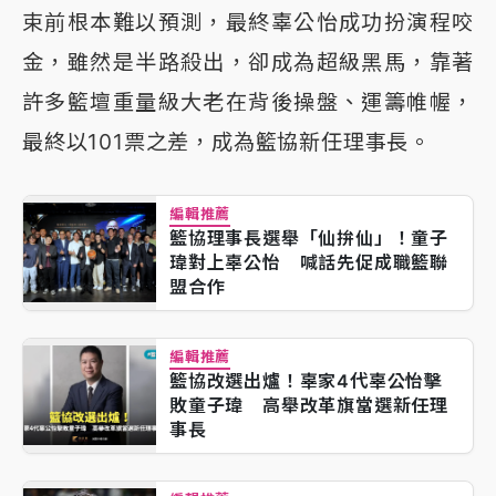
束前根本難以預測，最終辜公怡成功扮演程咬
金，雖然是半路殺出，卻成為超級黑馬，靠著
許多籃壇重量級大老在背後操盤、運籌帷幄，
最終以101票之差，成為籃協新任理事長。
編輯推薦
籃協理事長選舉「仙拚仙」！童子
瑋對上辜公怡 喊話先促成職籃聯
盟合作
編輯推薦
籃協改選出爐！辜家4代辜公怡擊
敗童子瑋 高舉改革旗當選新任理
事長