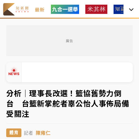
最新
油價持續凍漲！ 中油宣布下周一汽柴油價格維持不變
廣告
中颱白海豚進逼！台北喜來登圍籬傾倒砸傷人 民權西
路鷹架倒塌壓2車
有片｜
白海豚暴風圈逼近！新北淡水赫見龍捲風 榕樹
NEWS
連根拔起
中颱白海豚風雨來了！中部以北防豪雨 今晚、明天影
分析｜理事長改選！籃協舊勢力倒
響最劇烈
台 台籃新掌舵者辜公怡人事佈局備
白海豚逼近！北市水門只出不進 未移置車輛最高罰
▲
受關注
4800＋拖吊費
▼
油價持續凍漲！ 中油宣布下周一汽柴油價格維持不變
陳雍仁
體育
記者