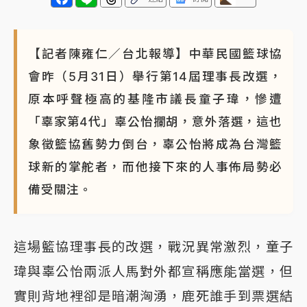
【記者陳雍仁／台北報導】中華民國籃球協
會昨（5月31日）舉行第14屆理事長改選，
原本呼聲極高的基隆市議長童子瑋，慘遭
「辜家第4代」辜公怡攔胡，意外落選，這也
象徵籃協舊勢力倒台，辜公怡將成為台灣籃
球新的掌舵者，而他接下來的人事佈局勢必
備受關注。
這場籃協理事長的改選，戰況異常激烈，童子
瑋與辜公怡兩派人馬對外都宣稱應能當選，但
實則背地裡卻是暗潮洶湧，鹿死誰手到票選結