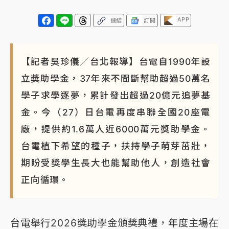
NBA｜
傳奇名帥驚傳離世！曾以「瘋狂籃球」震撼聯
APP
連結
訂閱
盟 兩大愛徒向他致
【記者吳珍儀／台北報導】台電自1990年設
立獎助學金，37年來不間斷幫助超過50萬名
學子求學逐夢，累計發出超過20億元追夢基
金。今（27）日台電再度串聯全國20座電
廠，提供約1.6萬人近6000萬元獎助學金。
台電植下希望的種子，扶持學子萌芽茁壯，
期盼受獎學生長大也能幫助他人，創造社會
正向循環。
台電舉行2026獎助學金頒獎典禮，年度主場在