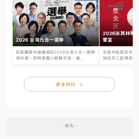
2026米其林專
2026 台灣九合一選舉
饗宴
知新聞提供最權威的2026台灣九合一選舉
米其林指南百年之
資料庫。即時掌握六都縣市長、議...
瑞百年三星傳奇、台
更多特刊
→