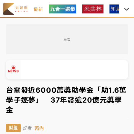
最新
中租控股7月營收創今年新高 前7月獲利成長6%
廣告
獨家｜
和欣客運總裁逝世！少東涉洗錢遭收押 戴手銬
腳鐐提前奔靈堂畫面曝
處置制度大變革！ 證交所今起縮短股票「關禁閉」天
NEWS
數與撮合時間
才續任就飛美國大學面試 清大校長高為元致歉：機會
台電發近6000萬獎助學金「助1.6萬
到來時引起我的好奇
學子逐夢」 37年發逾20億元獎學
白海豚颱風解除海警 西南風來了！4縣市大雨特報、各
▲
金
地午後雷雨
▼
分析｜
7月營收甫首破單月9000億元下半年續旺指
芮內
財經
記者
標？ 鴻海本週法說法人關注的四大重點