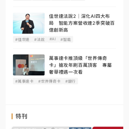
佳世達法說2｜深化AI四大布
局 智能方案營收連2季突破百
億創新高
#AI
#佳世達
#法說
#智能
萬事達卡推頂級「世界傳奇
卡」搶攻年刷百萬頂客 專屬
奢華禮遇一次看
#萬事達卡
#世界傳奇卡
#銀行
特刊