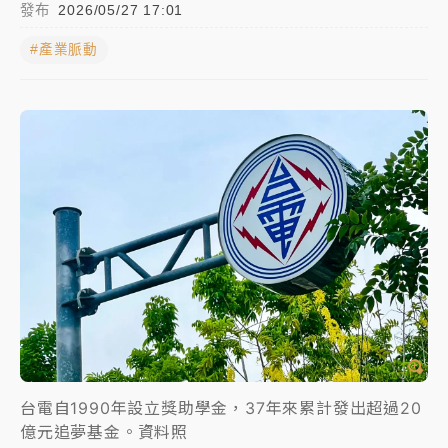
發布
2026/05/27 17:01
NBA｜
傳奇名帥驚傳離世！曾以「瘋狂籃球」震撼聯
#產業脈動
盟 兩大愛徒向他致
中租控股7月營收創今年新高 前7月獲利成長6%
獨家｜
和欣客運總裁逝世！少東涉洗錢遭收押 戴手銬
腳鐐提前奔靈堂畫面曝
處置制度大變革！ 證交所今起縮短股票「關禁閉」天
數與撮合時間
才續任就飛美國大學面試 清大校長高為元致歉：機會
到來時引起我的好奇
白海豚颱風解除海警 西南風來了！4縣市大雨特報、各
地午後雷雨
台電自1990年設立獎助學金，37年來累計發出超過20
分析｜
7月營收甫首破單月9000億元下半年續旺指
億元追夢基金。資料照
標？ 鴻海本週法說法人關注的四大重點