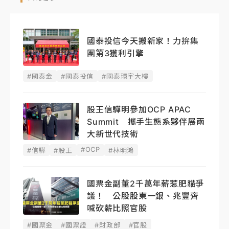
國泰投信今天搬新家！力拚集
團第3獲利引擎
#國泰金
#國泰投信
#國泰環宇大樓
股王信驊明參加OCP APAC
Summit 攜手生態系夥伴展兩
大新世代技術
#OCP
#信驊
#股王
#林明鴻
國票金副董2千萬年薪惹肥貓爭
議！ 公股股東一銀、兆豐齊
喊砍薪比照官股
#國票金
#國票證
#財政部
#官股