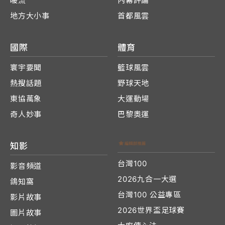
暖流
內幕評論
地方大小事
首都風雲
國際
體育
寰宇要聞
籃球風雲
熱搜話題
野球天地
東協萬象
大運動場
奇人妙事
巴黎奧運
知影
台灣100
影音頻道
2026九合一大選
鴿知窩
台灣100 公益專區
影片故事
2026世界盃足球賽
圖片故事