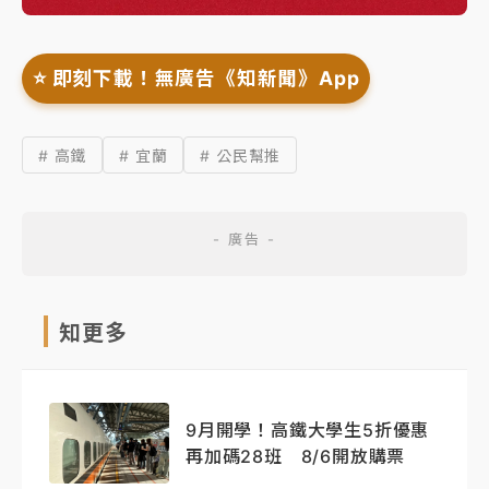
⭐️ 即刻下載！無廣告《知新聞》App
# 高鐵
# 宜蘭
# 公民幫推
知更多
9月開學！高鐵大學生5折優惠
再加碼28班 8/6開放購票