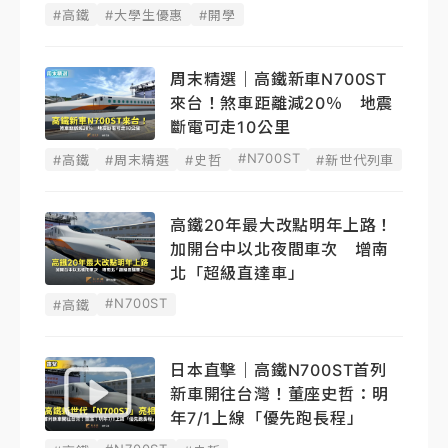
#高鐵
#大學生優惠
#開學
周末精選｜高鐵新車N700ST
來台！煞車距離減20％ 地震
斷電可走10公里
#N700ST
#高鐵
#周末精選
#史哲
#新世代列車
高鐵20年最大改點明年上路！
加開台中以北夜間車次 增南
北「超級直達車」
#N700ST
#高鐵
日本直擊｜高鐵N700ST首列
新車開往台灣！董座史哲：明
年7/1上線「優先跑長程」