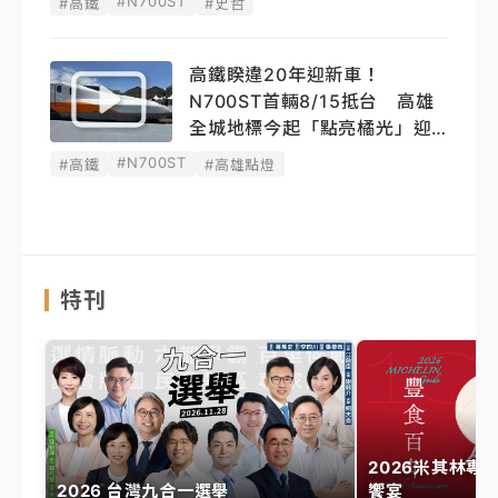
#N700ST
#高鐵
#史哲
高鐵睽違20年迎新車！
N700ST首輛8/15抵台 高雄
全城地標今起「點亮橘光」迎
接
#N700ST
#高鐵
#高雄點燈
特刊
2026米其林專
2026 台灣九合一選舉
饗宴