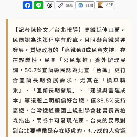
APP
連結
訂閱
【記者陳怡文／台北報導】高鐵延伸宜蘭，
民團認為決策程序有瑕疵，且阻礙台鐵營運
發展，質疑政府的「高鐵獲8成民意支持」存
在誤導性，民團「公民幫推」委外辦理民
調，50.7%宜蘭縣民認為北宜「台鐵」更符
合宜蘭長期發展需求，尤其在「換車轉
乘」、「宜蘭長期發展」、「建設與營運成
本」等議題上明顯偏好台鐵，僅38.5%支持
高鐵，台灣鐵道暨國土規劃學會秘書長黃柏
森指出，問卷中可發現花蓮、台東的民眾對
到台北要轉乘是存在疑慮的，有7成的人會選