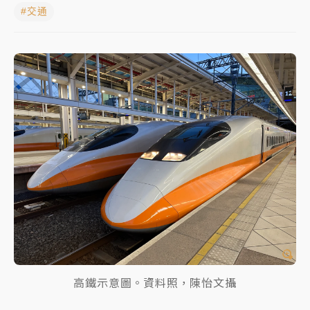
#交通
女律師陳昱瑄詐慈濟10億！黃金158kg遭查扣畫面曝光
暑假過三周才推「E宿新北打卡趣」！抽獎程序複雜 觀
旅局回應了
中信慈善基金會想增加董事人數！辜仲諒向法院聲請遭
駁 理由曝光
故宮《龍藏經》特展第2檔！今線上預約開賣一度塞車
周六起展出延長至晚上7時
台東農業處長涉圖利渡假村！東檢抗告成功 今重開羈
押庭
父親節泡湯了！中颱白海豚雨彈轟3天 「紅到發紫」降
雨熱區曝
高鐵示意圖。資料照，陳怡文攝