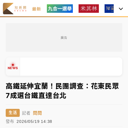
最新
女律師陳昱瑄詐慈濟10億！黃金158kg遭查扣畫面曝光
廣告
暑假過三周才推「E宿新北打卡趣」！抽獎程序複雜 觀
旅局回應了
中信慈善基金會想增加董事人數！辜仲諒向法院聲請遭
NEWS
駁 理由曝光
故宮《龍藏經》特展第2檔！今線上預約開賣一度塞車
高鐵延伸宜蘭！民團調查：花東民眾
周六起展出延長至晚上7時
7成選台鐵直達台北
台東農業處長涉圖利渡假村！東檢抗告成功 今重開羈
▲
押庭
▼
問問
生活
記者
父親節泡湯了！中颱白海豚雨彈轟3天 「紅到發紫」降
發布
2026/05/19 14:38
雨熱區曝