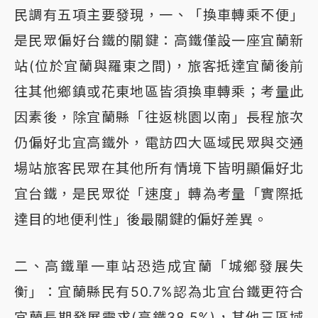
民調有五項主要發現，一、「換車轉乘不便」
是民眾偏好台鐵的關鍵：高鐵僅設一座宜蘭新
站(位於宜蘭與羅東之間)，旅客抵達宜蘭後前
往其他鄉鎮或花東地區皆須換車轉乘；考量此
因素後，除宜蘭縣「往返桃園以南」長程旅次
仍偏好北宜高鐵外，電訪四大區域民眾與交通
場站旅客民眾在其他所有情境下皆明顯偏好北
宜台鐵，是民眾從「速度」轉為考量「實際抵
達目的地便利性」後最關鍵的偏好差異。
二、高鐵單一車站恐造成宜蘭「城鄉發展失
衡」：宜蘭縣民有50.7%認為北宜台鐵更符合
宜蘭長期發展需求(高鐵38.5%)，其他三區域