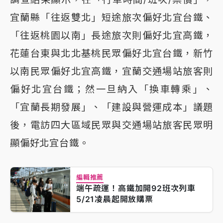
宜蘭縣「往返雙北」短途旅次偏好北宜台鐵、
「往返桃園以南」長途旅次則偏好北宜高鐵，
花蓮台東與北北基桃民眾偏好北宜台鐵，新竹
以南民眾偏好北宜高鐵，宜蘭交通場站旅客則
偏好北宜台鐵；然一旦納入「換車轉乘」、
「宜蘭長期發展」、「建設與營運成本」議題
後，電訪四大區域民眾與交通場站旅客民眾明
顯偏好北宜台鐵。
編輯推薦
端午疏運！高鐵加開92班次列車
5/21凌晨起開放購票