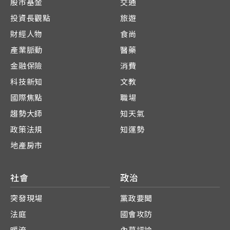
股市基金
交通
投資長觀點
旅遊
財經人物
食尚
產業脈動
醫藥
金融保險
消費
科技新知
文教
國際焦點
職場
趨勢大師
知天氣
政策法規
知運勢
地產房市
社會
政治
突發現場
黨政要聞
法庭
國會攻防