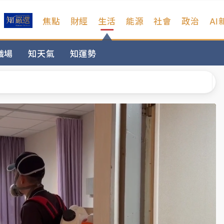
焦點
財經
生活
能源
社會
政治
AI
維持不變
職場
知天氣
知運勢
 民權西路鷹架倒塌壓2車
風 榕樹連根拔起
、明天影響最劇烈
高罰4800＋拖吊費
維持不變
 民權西路鷹架倒塌壓2車
風 榕樹連根拔起
、明天影響最劇烈