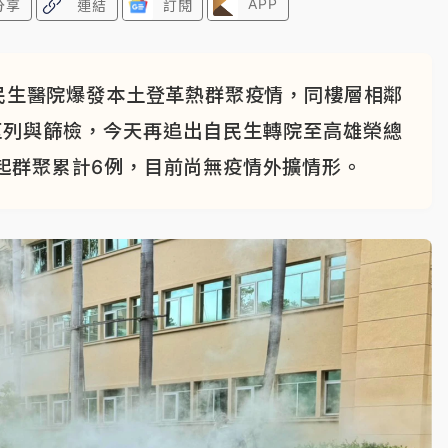
APP
分享
連結
訂閱
民生醫院爆發本土登革熱群聚疫情，同樓層相鄰
匡列與篩檢，今天再追出自民生轉院至高雄榮總
起群聚累計6例，目前尚無疫情外擴情形。