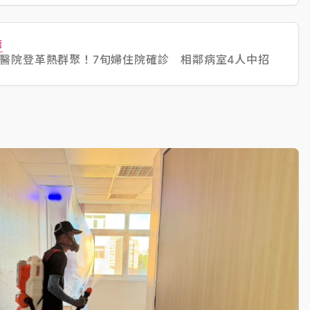
薦
醫院登革熱群聚！7旬婦住院確診 相鄰病室4人中招