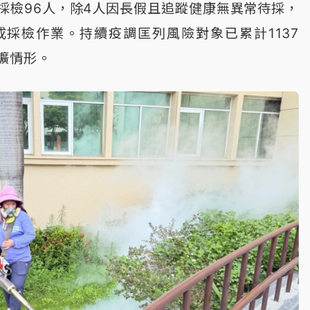
採檢96人，除4人因長假且追蹤健康無異常待採，
成採檢作業。持續疫調匡列風險對象已累計1137
擴情形。