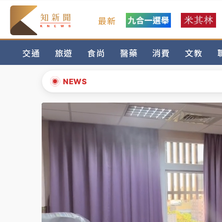
最新
油價持續凍漲！ 中油宣布下周一汽柴油價格
交通
旅遊
食尚
醫藥
消費
文教
中颱白海豚進逼！台北喜來登圍籬傾倒砸傷人
有片｜
白海豚暴風圈逼近！新北淡水赫見龍捲
NEWS
中颱白海豚風雨來了！中部以北防豪雨 今晚
▲
白海豚逼近！北市水門只出不進 未移置車輛最
▼
油價持續凍漲！ 中油宣布下周一汽柴油價格
中颱白海豚進逼！台北喜來登圍籬傾倒砸傷人
有片｜
白海豚暴風圈逼近！新北淡水赫見龍捲
中颱白海豚風雨來了！中部以北防豪雨 今晚