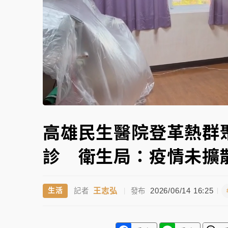
白海豚逼近！北市水門只出不進 未移置車輛最
Unmute
高雄民生醫院登革熱群
診 衛生局：疫情未擴
王志弘
2026/06/14 16:25
生活
記者
|
發布