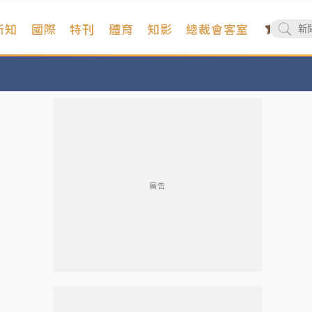
新知
國際
特刊
體育
知影
總裁會客室
廣告