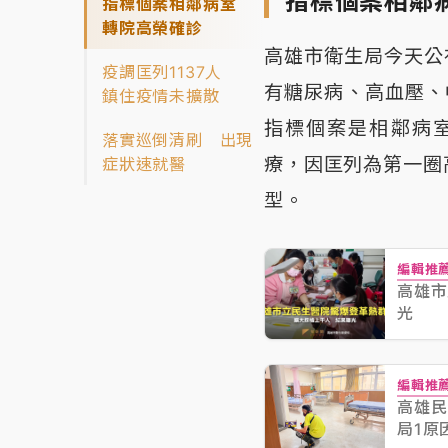
指標個案相鄰
指標個案相鄰病室
轉院高榮確診
高雄市衛生局今天公
疫調匡列1137人
有糖尿病、高血壓、
鎮住疫情未擴散
指標個案是相鄰病
落實巡倒清刷 出現
療，因匡列為第一圈
症狀速就醫
型。
編輯推
高雄市
光
編輯推
高雄民
局1原