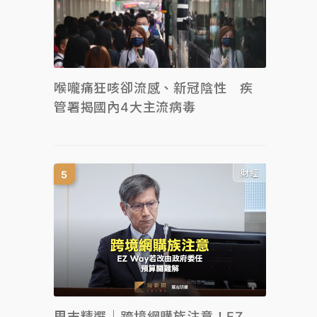
喉嚨痛狂咳卻流感、新冠陰性 疾
管署揭國內4大主流病毒
財經
周末精選｜跨境網購族注意！EZ