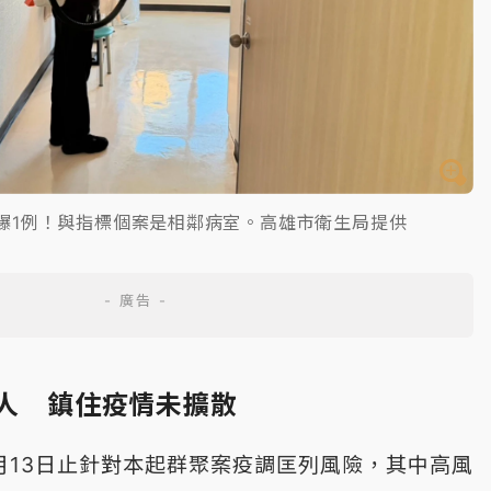
爆1例！與指標個案是相鄰病室。高雄市衛生局提供
7人 鎮住疫情未擴散
月13日止針對本起群聚案疫調匡列風險，其中高風