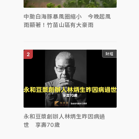
中颱白海豚暴風圈縮小 今晚起風
雨顯著！竹苗山區有大豪雨
財經
永和豆漿創辦人林炳生昨因病過
世 享壽70歲