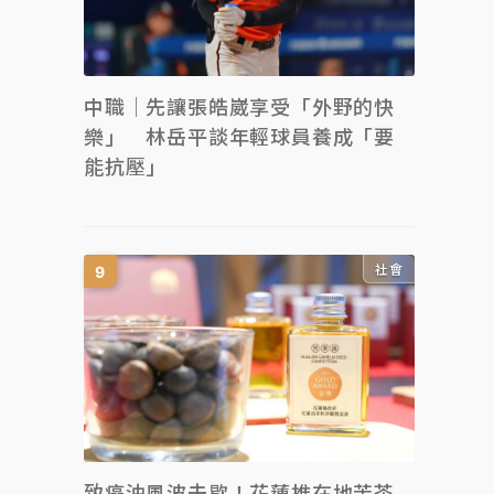
中職｜先讓張皓崴享受「外野的快
樂」 林岳平談年輕球員養成「要
能抗壓」
社會
致癌油風波未歇！花蓮推在地苦茶