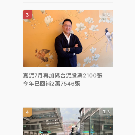
財經
嘉泥7月再加碼台泥股票2100張
今年已回補2萬7546張
生活