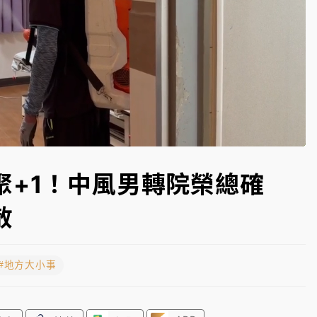
高罰4800＋拖吊費
Loaded
:
100.00%
聚+1！中風男轉院榮總確
散
#地方大小事