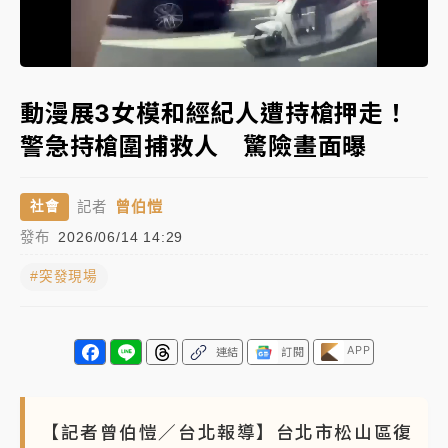
中颱白海豚進逼！台北喜來登圍籬傾倒砸傷人 民權西
Loaded
:
路鷹架倒塌壓2車
Unmute
82.27%
有片｜
白海豚暴風圈逼近！新北淡水赫見龍捲風 榕樹
動漫展3女模和經紀人遭持槍押走！
連根拔起
警急持槍圍捕救人 驚險畫面曝
中颱白海豚風雨來了！中部以北防豪雨 今晚、明天影
響最劇烈
曾伯愷
社會
記者
白海豚逼近！北市水門只出不進 未移置車輛最高罰
發布
2026/06/14 14:29
4800＋拖吊費
#突發現場
APP
連結
訂閱
【記者曾伯愷／台北報導】台北市松山區復