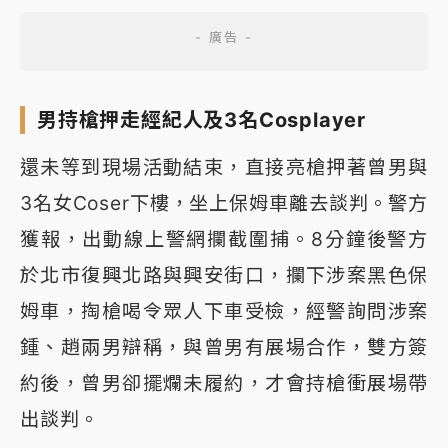
男持槍押走經紀人及3名Cosplayer
還未等到現場活動結束，直接亮槍押著曾男與
3名女Coser下樓，坐上保姆車離去談判。警方
獲報，出動線上警網攔截圍捕。8分鐘後警方
於北市復興北路與興安街口，攔下涉案黑色保
姆車，掏槍喝令眾人下車受檢，經警詢問涉案
鍾、趙兩男辯稱，與曾男有展場合作，雙方簽
約後，曾男卻擺爛未履約，才會持槍衝展場帶
出談判。