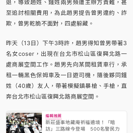
退，導致趙姓、鍾姓兩男頻遭主辦方責難，甚
至追討相關費用，為此趙男提告曾男違約、詐
欺，曾男乾脆不面對，四處躲藏。
昨天（13日）下午3時許，趙男得知曾男帶著3
名女coser，出現在台北市松山區復興北路一
處商展空間工作。趙男先向某間租賃車行，承
租一輛黑色保姆車及一日遊司機，隨後夥同鍾
姓（40歲）友人，帶著模擬鎮暴槍、手槍，直
奔台北市松山區復興北路商展空間。
編輯推薦
新莊盛事地藏庵祈福遶境！「暗
訪」三路線今登場 500名警民力