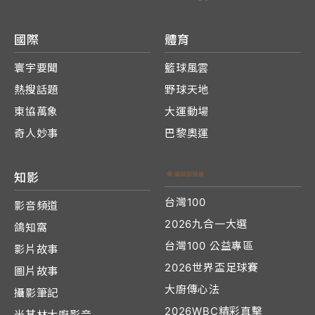
國際
體育
寰宇要聞
籃球風雲
熱搜話題
野球天地
東協萬象
大運動場
奇人妙事
巴黎奧運
知影
台灣100
影音頻道
2026九合一大選
鴿知窩
台灣100 公益專區
影片故事
2026世界盃足球賽
圖片故事
大廚傳心法
攝影筆記
2026WBC精彩直擊
米其林大廚影音