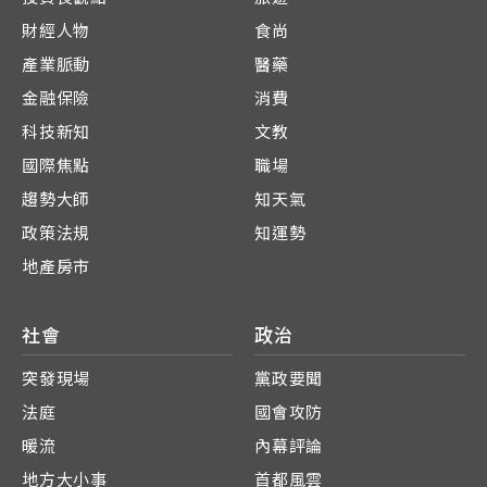
財經人物
食尚
產業脈動
醫藥
金融保險
消費
科技新知
文教
國際焦點
職場
趨勢大師
知天氣
政策法規
知運勢
地產房市
社會
政治
突發現場
黨政要聞
法庭
國會攻防
暖流
內幕評論
地方大小事
首都風雲