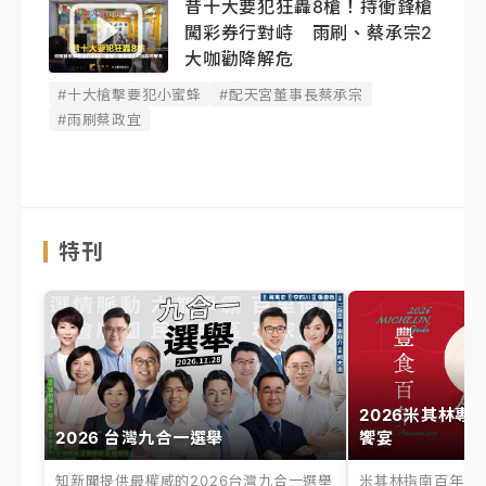
昔十大要犯狂轟8槍！持衝鋒槍
闖彩券行對峙 雨刷、蔡承宗2
大咖勸降解危
#十大槍擊要犯小蜜蜂
#配天宮董事長蔡承宗
#雨刷蔡政宜
特刊
2026米其林專
2026 台灣九合一選舉
饗宴
知新聞提供最權威的2026台灣九合一選舉
米其林指南百年之