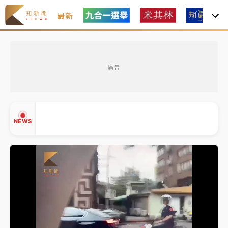
最新
油價持續凍漲！ 中油宣布下周一汽柴油價格維持不變
廣告
中颱白海豚進逼！台北喜來登圍籬傾倒砸傷人 民權西
路鷹架倒塌壓2車
有片｜
白海豚暴風圈逼近！新北淡水赫見龍捲風 榕樹
NEWS
連根拔起
中颱白海豚風雨來了！中部以北防豪雨 今晚、明天影
響最劇烈
白海豚逼近！北市水門只出不進 未移置車輛最高罰
▲
4800＋拖吊費
▼
油價持續凍漲！ 中油宣布下周一汽柴油價格維持不變