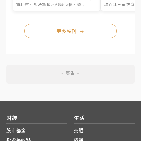
資料庫。即時掌握六都縣市長、議...
瑞百年三星傳奇、台
更多特刊
→
財經
生活
股市基金
交通
投資長觀點
旅遊