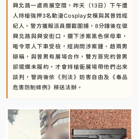
興北路一處商展空間，昨天（13日）下午遭
人持槍強押3名動漫Cosplay女模與其曾姓經
紀人。警方獲報派員攔截圍捕，8分鐘後在復
興北路與興安街口，攔下涉案黑色保母車，
喝令眾人下車受檢，經詢問涉案鍾、趙兩男
辯稱，與曾男有展場合作，雙方簽完約曾男
卻擺爛未履約，才會持槍衝展場帶他們出來
談判，警詢後依《刑法》妨害自由及《毒品
危害防制條例》移送法辦。