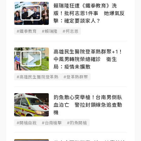
賴瑞隆狂遭《鐵拳教育》洗
版！批柯志恩1件事 她爆氣反
擊：確定要談家人？
#鐵拳教育
#賴瑞隆
#柯志恩
高雄民生醫院登革熱群聚+1！
中風男轉院榮總確診 衛生
局：疫情未擴散
#高雄民生醫院登革熱
#登革熱群聚
釣魚散心突舉槍！台南男倒臥
血泊亡 警拉封鎖線急追查動
機
#開槍自戕
#台南槍擊
#釣魚開槍