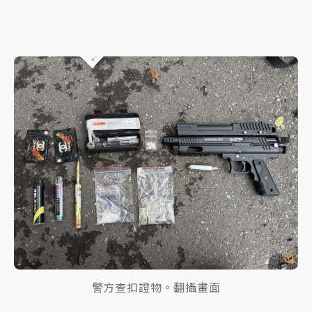
警方查扣證物。翻攝畫面