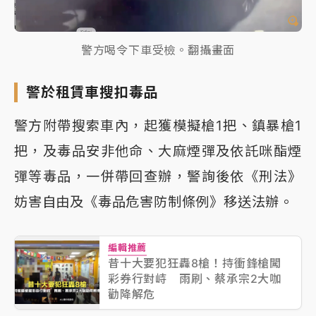
警方喝令下車受檢。翻攝畫面
警於租賃車搜扣毒品
警方附帶搜索車內，起獲模擬槍1把、鎮暴槍1
把，及毒品安非他命、大麻煙彈及依託咪酯煙
彈等毒品，一併帶回查辦，警詢後依《刑法》
妨害自由及《毒品危害防制條例》移送法辦。
編輯推薦
昔十大要犯狂轟8槍！持衝鋒槍闖
彩券行對峙 雨刷、蔡承宗2大咖
勸降解危