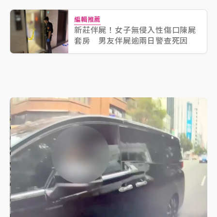
編輯推薦
新莊伴屍！女子無侵入性傷口陳屍
套房 男友伴屍逾兩日警查死因