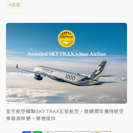
#旅遊
女律師陳昱瑄詐慈濟10億！黃金158kg遭查扣畫面曝光
暑假過三周才推「E宿新北打卡趣」！抽獎程序複雜 觀
旅局回應了
中信慈善基金會想增加董事人數！辜仲諒向法院聲請遭
駁 理由曝光
故宮《龍藏經》特展第2檔！今線上預約開賣一度塞車
周六起展出延長至晚上7時
台東農業處長涉圖利渡假村！東檢抗告成功 今重開羈
押庭
父親節泡湯了！中颱白海豚雨彈轟3天 「紅到發紫」降
雨熱區曝
星宇航空蟬聯SKYTRAX五星航空，連續兩年獲得航空
業最高榮譽。業者提供