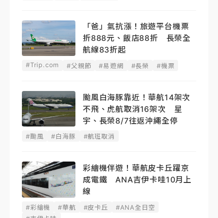
「爸」氣抗漲！旅遊平台機票
折888元、飯店88折 長榮全
航線83折起
#Trip.com
#父親節
#易遊網
#長榮
#機票
颱風白海豚靠近！華航14架次
不飛、虎航取消16架次 星
宇、長榮8/7往返沖繩全停
#颱風
#白海豚
#航班取消
彩繪機伴遊！華航皮卡丘躍京
成電鐵 ANA吉伊卡哇10月上
線
#彩繪機
#華航
#皮卡丘
#ANA全日空