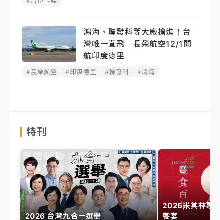
#吉伊卡哇
鴻海、聯發科等大廠搶進！台
灣唯一直飛 長榮航空12/1開
航印度德里
#長榮航空
#印度德里
#聯發科
#鴻海
特刊
2026米其林專
2026 台灣九合一選舉
饗宴