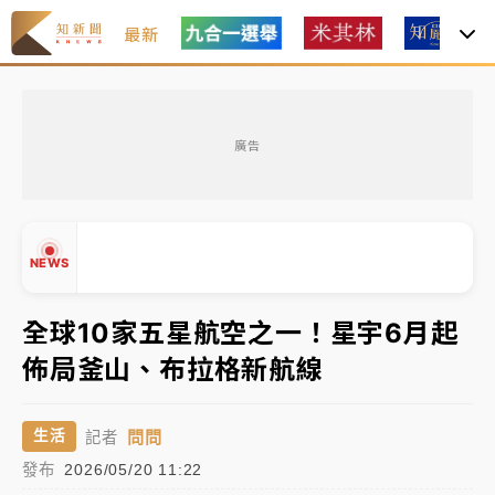
最新
女律師陳昱瑄詐慈濟10億！黃金158kg遭查扣畫面曝光
廣告
暑假過三周才推「E宿新北打卡趣」！抽獎程序複雜 觀
旅局回應了
中信慈善基金會想增加董事人數！辜仲諒向法院聲請遭
NEWS
駁 理由曝光
故宮《龍藏經》特展第2檔！今線上預約開賣一度塞車
全球10家五星航空之一！星宇6月起
周六起展出延長至晚上7時
佈局釜山、布拉格新航線
台東農業處長涉圖利渡假村！東檢抗告成功 今重開羈
▲
押庭
▼
問問
生活
記者
父親節泡湯了！中颱白海豚雨彈轟3天 「紅到發紫」降
發布
2026/05/20 11:22
雨熱區曝