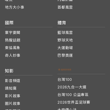
地方大小事
首都風雲
國際
體育
寰宇要聞
籃球風雲
熱搜話題
野球天地
東協萬象
大運動場
奇人妙事
巴黎奧運
知影
台灣100
影音頻道
2026九合一大選
鴿知窩
台灣100 公益專區
影片故事
2026世界盃足球賽
圖片故事
大廚傳心法