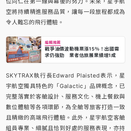
位同仁在第一線與幕後的努力。未來，星宇航
空將持續精進服務品質，讓每一段旅程都成為
令人難忘的飛行體驗。
編輯推薦
戰爭油價波動機票漲15％！出國需
求仍強勁 業者估旅展業績增1成
SKYTRAX執行長Edward Plaisted表示，星
宇航空獨具特色的「Galactic」品牌概念，已
完整落實於客艙設計、服務文化、機上餐飲與
數位體驗等各項環節，為全艙等旅客打造一致
且精緻的高端飛行體驗。此外，星宇航空客艙
組員專業、細膩且恰到好處的服務表現，亦持