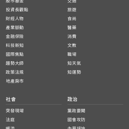
股市基金
交通
投資長觀點
旅遊
財經人物
食尚
產業脈動
醫藥
金融保險
消費
科技新知
文教
國際焦點
職場
趨勢大師
知天氣
政策法規
知運勢
地產房市
社會
政治
突發現場
黨政要聞
法庭
國會攻防
暖流
內幕評論