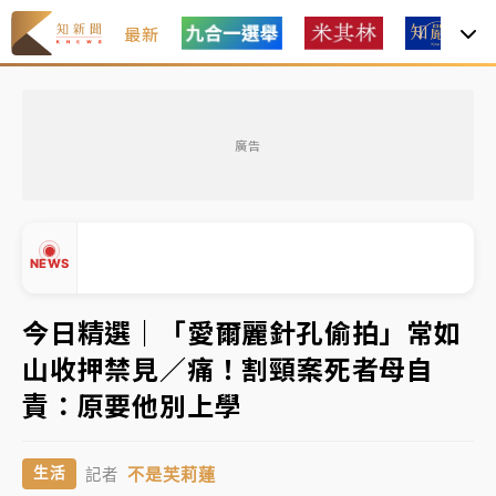
最新
油價持續凍漲！ 中油宣布下周一汽柴油價格維持不變
廣告
中颱白海豚進逼！台北喜來登圍籬傾倒砸傷人 民權西
路鷹架倒塌壓2車
有片｜
白海豚暴風圈逼近！新北淡水赫見龍捲風 榕樹
NEWS
連根拔起
中颱白海豚風雨來了！中部以北防豪雨 今晚、明天影
今日精選｜「愛爾麗針孔偷拍」常如
響最劇烈
山收押禁見／痛！割頸案死者母自
▲
白海豚逼近！北市水門只出不進 未移置車輛最高罰
責：原要他別上學
▼
4800＋拖吊費
不是芙莉蓮
生活
記者
油價持續凍漲！ 中油宣布下周一汽柴油價格維持不變