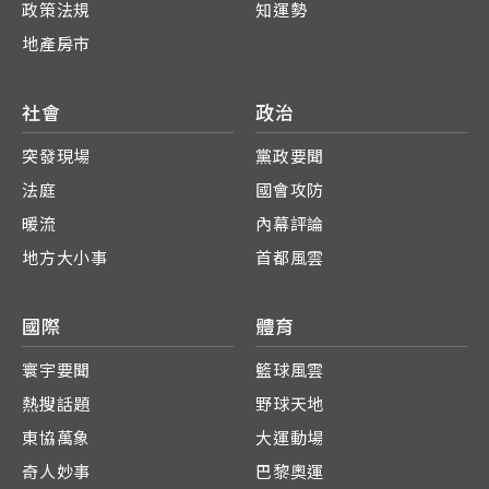
政策法規
知運勢
地產房市
社會
政治
突發現場
黨政要聞
法庭
國會攻防
暖流
內幕評論
地方大小事
首都風雲
國際
體育
寰宇要聞
籃球風雲
熱搜話題
野球天地
東協萬象
大運動場
奇人妙事
巴黎奧運