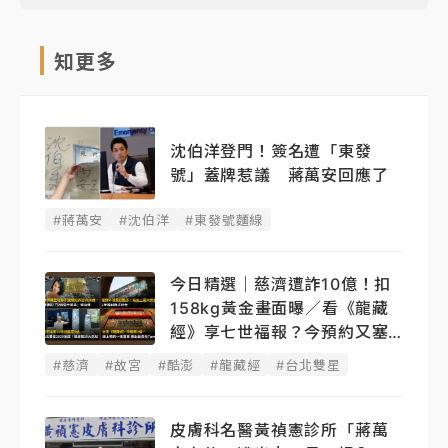
知更多
沈伯洋登門！簽名遭「東發
號」蓋牌惹議 蔣萬安回應了
#蔣萬安
#沈伯洋
#東發號麵線
今日精選｜慈濟遭詐10億！扣
158kg黃金畫面曝／看《龍藏
經》享七世福報？今預約又塞
了
#慈濟
#故宮
#酷澎
#龍藏經
#台北雙星
皮膚科名醫黃禎憲診所「蔣萬