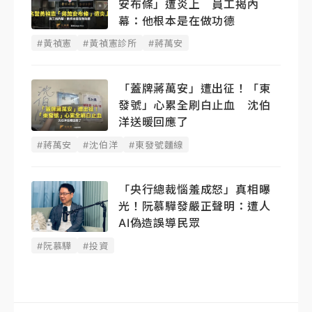
安布條」遭炎上 員工揭內
幕：他根本是在做功德
#黃禎憲
#黃禎憲診所
#蔣萬安
「蓋牌蔣萬安」遭出征！「東
發號」心累全刷白止血 沈伯
洋送暖回應了
#蔣萬安
#沈伯洋
#東發號麵線
「央行總裁惱羞成怒」真相曝
光！阮慕驊發嚴正聲明： 遭人
AI偽造誤導民眾
#阮慕驊
#投資