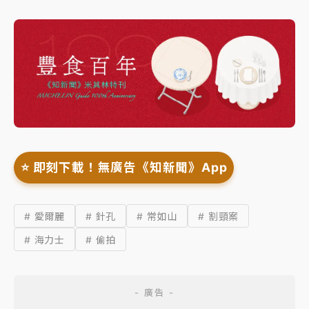
⭐️ 即刻下載！無廣告《知新聞》App
# 愛爾麗
# 針孔
# 常如山
# 割頸案
# 海力士
# 偷拍