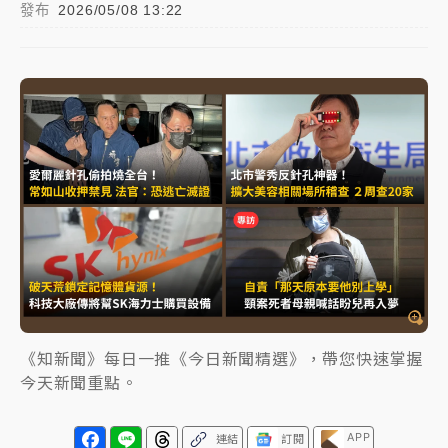
發布
2026/05/08 13:22
中颱白海豚進逼！台北喜來登圍籬傾倒砸傷人 民權西
路鷹架倒塌壓2車
有片｜
白海豚暴風圈逼近！新北淡水赫見龍捲風 榕樹
連根拔起
中颱白海豚風雨來了！中部以北防豪雨 今晚、明天影
響最劇烈
白海豚逼近！北市水門只出不進 未移置車輛最高罰
4800＋拖吊費
《知新聞》每日一推《今日新聞精選》，帶您快速掌握
今天新聞重點。
APP
連結
訂閱