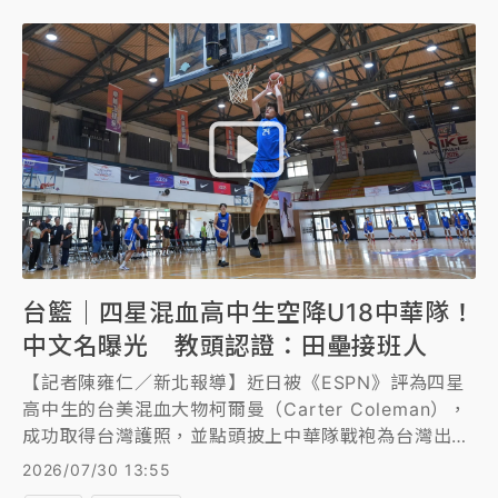
台籃｜四星混血高中生空降U18中華隊！
中文名曝光 教頭認證：田壘接班人
【記者陳雍仁／新北報導】近日被《ESPN》評為四星
高中生的台美混血大物柯爾曼（Carter Coleman），
成功取得台灣護照，並點頭披上中華隊戰袍為台灣出征
U18亞洲盃男籃賽，在與U18中華培訓隊進行一周集訓
2026/07/30 13:55
後，今（30日）首度公開亮相，而他的中文名字也跟著