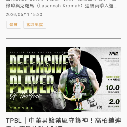
錦瑋與克羅馬（Lasannah Kromah）連續兩季入選年
度第一隊，蘇文儒則連兩季入選年度第二隊，再次展現
2026/05/11 15:20
穩定且具代表性的賽季表現。
體育
籃球風雲
TPBL｜中華男籃禁區守護神！高柏鎧連