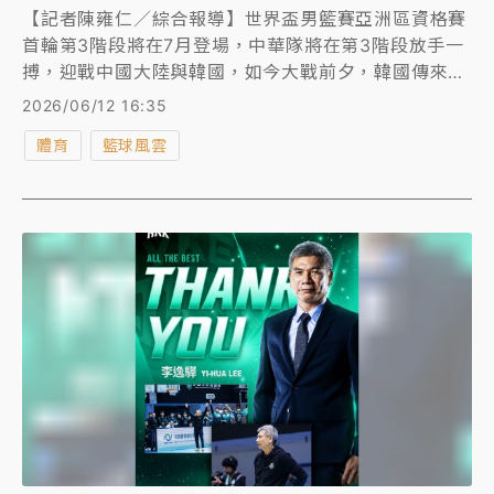
【記者陳雍仁／綜合報導】世界盃男籃賽亞洲區資格賽
首輪第3階段將在7月登場，中華隊將在第3階段放手一
搏，迎戰中國大陸與韓國，如今大戰前夕，韓國傳來壞
消息，球隊一哥李賢重為追NBA夢，將缺席第3階段賽
2026/06/12 16:35
事，這對中華隊而言無疑是一大利多。
體育
籃球風雲