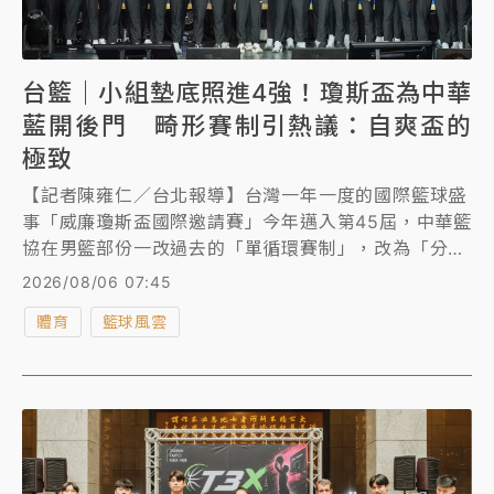
台籃｜小組墊底照進4強！瓊斯盃為中華
藍開後門 畸形賽制引熱議：自爽盃的
極致
【記者陳雍仁／台北報導】台灣一年一度的國際籃球盛
事「威廉瓊斯盃國際邀請賽」今年邁入第45屆，中華籃
協在男籃部份一改過去的「單循環賽制」，改為「分組
雙循環賽制」，分組前2名將可晉級4強，賽制本身並無
2026/08/06 07:45
太大問題，但籃協卻為中華藍開後門，直接「保底4
體育
籃球風雲
強」，就算中華藍小組墊底，照樣晉級4強，引來球迷
熱議。