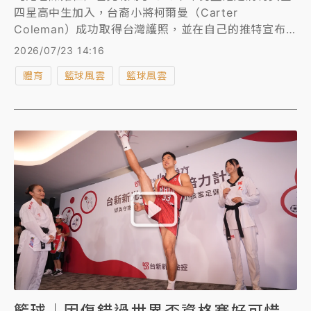
四星高中生加入，台裔小將柯爾曼（Carter
Coleman）成功取得台灣護照，並在自己的推特宣布
將代表台灣參加U18亞洲盃男籃賽。
2026/07/23 14:16
體育
籃球風雲
籃球風雲
籃球｜因傷錯過世界盃資格賽好可惜