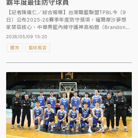
霸年度最佳防守球員
【記者陳雍仁／綜合報導】台灣職籃聯盟TPBL今（9
日）公布2025-26賽季年度防守獎項，福爾摩沙夢想
家禁區核心、中華男籃內線守護神高柏鎧（Brandon
Gilbeck）再度榮膺年度防守球員（DPOY），連續兩
2026/05/09 15:20
季站上聯盟防守之巔。
體育
籃球風雲