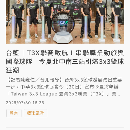
台籃｜T3X聯賽啟航！串聯職業勁旅與
國際球隊 今夏北中南三站引爆3x3籃球
狂潮
【記者陳雍仁／台北報導】台灣3x3籃球發展跨出重要
一步，中華3x3籃球協會今（30日）宣布今夏將舉辦
「Taiwan 3x3 League 臺灣3x3聯賽（T3X）」賽
事，宣告全新國內3x3籃球賽事平台正式啟航，首屆賽
2026/07/30 16:25
事集結國內職業3x3球隊、職籃勁旅、中華男籃3x3培
體育
籃球風雲
訓隊及海外隊伍同場較勁。