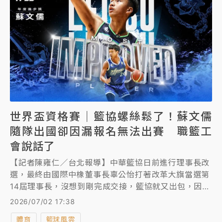
世界盃資格賽｜籃協螺絲鬆了！蘇文儒
隨隊出國卻因漏報名無法出賽 職籃工
會說話了
【記者陳雍仁／台北報導】中華籃協日前進行理事長改
選，最終由國際中橡董事長辜公怡打著改革大旗當選第
14屆理事長，沒想到剛完成交接，籃協就又出包，因為
行政疏失漏報了蘇文儒，導致蘇文儒雖隨隊前往韓國準
2026/07/02 17:38
備參加明晚（3日）開打的世界盃亞洲區資格賽第3階段
體育
籃球風雲