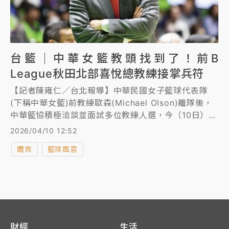
台籃｜中華女籃教頭找到了！前B
League秋田北部喜悅總教練接掌兵符
【記者陳雍仁／台北報導】中華民國女子籃球代表隊
(下稱中華女籃)前教練歐森(Michael Olson)離隊後，
中華籃協積極洽談並面試多位教練人選，今（10日）終
於傳出好消息，籃協發布新聞稿表示，在運動部及國家
2026/04/10 12:52
運動訓練中心的大力支持下，正式於3月12日簽訂合約
體育
籃球風雲
聘任日本籍教練「前田顯藏Kenzo Maeda」(下稱前田
教練)作為下一任中華女籃的總教練。
財經
生活