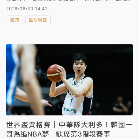
TPBL今年選秀狀元的大熱門。
2026/06/30 14:42
體育
籃球風雲
世界盃資格賽｜中華隊大利多！韓國一
哥為追NBA夢 缺席第3階段賽事