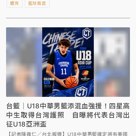
體育
籃球風雲
曝光，媽媽幫他取名「陳卡特」，對於外界期待陳卡特
未來成為田壘接班人，中華隊教頭陳柏廷認證「確實有
機會」！
台籃｜U18中華男籃添混血強援！四星高
中生取得台灣護照 自曝將代表台灣出
征U18亞洲盃
【記者陳雍仁／台北報導】U18中華男籃確定將有美國