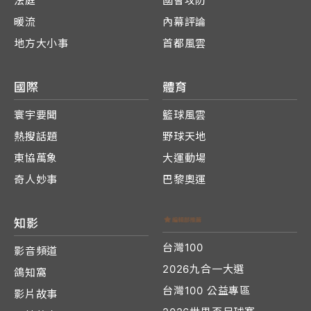
法庭
國會攻防
暖流
內幕評論
地方大小事
首都風雲
國際
體育
寰宇要聞
籃球風雲
熱搜話題
野球天地
東協萬象
大運動場
奇人妙事
巴黎奧運
知影
台灣100
影音頻道
2026九合一大選
鴿知窩
台灣100 公益專區
影片故事