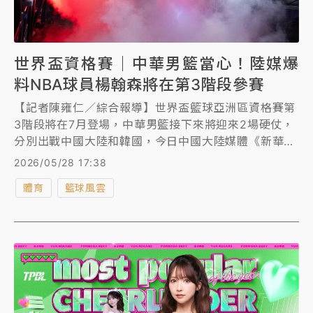
世界盃資格賽｜中華男籃當心！陸媒爆
料NBA球員楊翰森將在第3階段參賽
【記者陳雍仁／綜合報導】世界盃籃球亞洲區資格賽第
3階段將在7月登場，中華男籃接下來將迎來2場硬仗，
分別出戰中國大陸和韓國，今日中國大陸媒體《新華
社》報導，目前效力NBA拓荒者隊的楊翰森將會在第3
2026/05/28 17:38
階段加入中國大陸男籃隊，中華男籃勢必得要小心提
體育
籃球風雲
防。