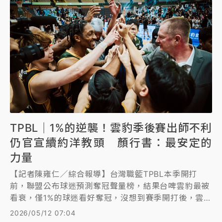
TPBL｜1%的逆襲！雲豹季後賽出師不利
仍官宣續約洋教頭 顏行書：最安定的
力量
【記者陳雍仁／綜合報導】台灣職籃TPBL本季開打
前，聯盟公布球迷預測奪冠聲量榜，結果台啤雲豹最被
看衰，僅1%的球迷看好奪冠，沒想到賽季開打後，雲豹
越戰越勇，以23勝13敗奪下例行賽龍頭，更在季後賽
2026/05/12 07:04
喊出「1%的逆襲」，力求奪冠打臉季前看衰的球迷，可