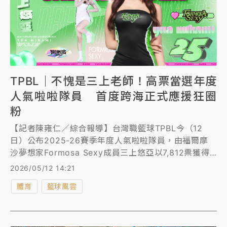
TPBL｜不愧是三上老師！高票當選年度
人氣啦啦隊員 首度跨海正式應援狂圈
粉
【記者陳雍仁／綜合報導】台灣職籃球TPBL今（12
日）公布2025-26賽季年度人氣啦啦隊員，由福爾摩
沙夢想家Formosa Sexy成員三上悠亞以7,812票獲得
第一名。本次評選採「純球迷票選」機制，不另納入媒
2026/05/12 14:21
體或專業評分。
體育
籃球風雲