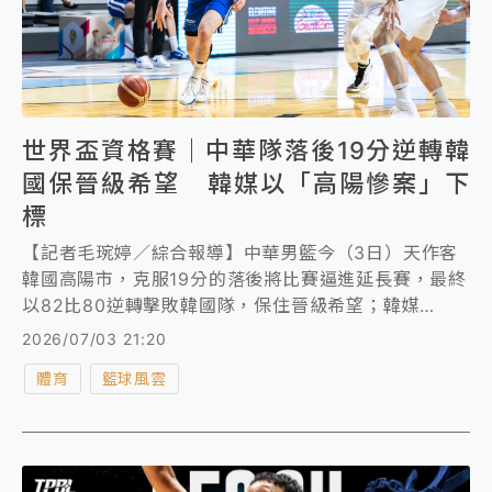
世界盃資格賽｜中華隊落後19分逆轉韓
國保晉級希望 韓媒以「高陽慘案」下
標
【記者毛琬婷／綜合報導】中華男籃今（3日）天作客
韓國高陽市，克服19分的落後將比賽逼進延長賽，最終
以82比80逆轉擊敗韓國隊，保住晉級希望；韓媒
《Starnews》則以「高陽慘案爆發」為題報導韓國遭
2026/07/03 21:20
逆轉。
體育
籃球風雲