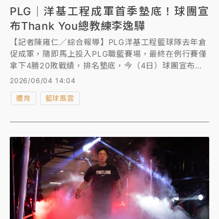
PLG｜洋基工程成軍首季墊底！球團宣
布Thank You總教練李逸驊
【記者陳雍仁／綜合報導】PLG洋基工程籃球隊去年倉
促成軍，隨即馬上投入PLG職籃賽場，最終在例行賽僅
拿下4勝20敗戰績，排名墊底，今（4日）球團宣布與
總教練李逸驊終止合作。
2026/06/04 14:04
體育
籃球風雲