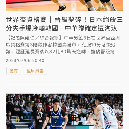
世界盃資格賽｜晉級夢碎！日本絕殺三
分失手爆冷輸韓國 中華隊確定遭淘汰
【記者陳雍仁／綜合報導】中華男籃3日在世界盃亞洲
區資格賽第3階段作客韓國高陽市，克服19分落後劣
勢，經歷延長賽後以82比80驚天逆轉，搶佔晉級第二
輪有利位置，可惜今（6日）最終戰以74比92不敵中國
2026/07/06 20:40
大陸，錯失自力晉級，加上日本晚上佐佐木隆成壓哨絕
體育
籃球風雲
殺三分失手，不幸以79比81爆冷敗給韓國，中華隊晉
級劇本全落空，B組墊底遭到淘汰。