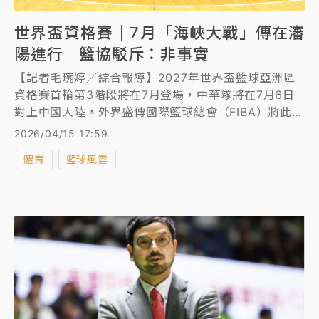
世界盃資格賽｜7月「海峽大戰」傳在瀋
陽進行 籃協駁斥：非事實
【記者毛琬婷／綜合報導】2027年世界盃籃球亞洲區
資格賽首輪第3階段將在7月登場，中華隊將在7月6日
對上中國大陸，外界盛傳國際籃球總會（FIBA）將此戰
改到中國瀋陽舉行，對此，中華籃球協會15日特發聲明
2026/04/15 17:59
駁斥此非事實，也將和FIBA保持密切溝通，也將積極爭
體育
籃球風雲
取各項權益。