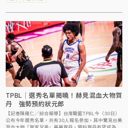
對韓國之戰，卻無法上場出賽，籃協昨（1日）發布新
聞稿認錯道歉，但職籃球員工會依舊擔憂會有下一個蘇
文儒出現。
TPBL｜選秀名單揭曉！赫見混血大物賀
丹 強勢預約狀元郎
【記者陳雍仁／綜合報導】台灣職籃TPBL今（30日）
公布今年選秀名單，共有30人報名參加，其中驚見台美
混血大物「賀家兄弟」哥哥賀丹，預料賀丹有望成為