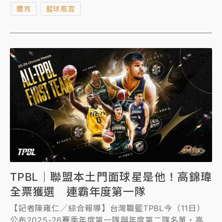
體育
籃球風雲
惜季後賽首戰雲豹出師不利，遭新北國王「下克上」，
陷入落後局面。
TPBL｜聯盟本土門面球星是他！高錦瑋
全票獲選 連霸年度第一隊
【記者陳雍仁／綜合報導】台灣職籃TPBL今（11日）
公布2025-26賽季年度第一隊與年度第二隊名單，高