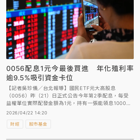
0056配息1元今最後買進 年化殖利率
逾9.5%吸引資金卡位
【記者吳珍儀／台北報導】國民ETF元大高股息
（0056）昨（21）日正式公告今年第2季配息，每受
益權單位實際配發金額為1元，持有一張能領息1000
元，將在明（23）日除息，今（22）日是最後買進
2026/04/22 14:20
日，預計在5月14日發放股息。0056目前最新淨值
財經
股市基金
41.97元，計算後年化配息率超過9.5%。