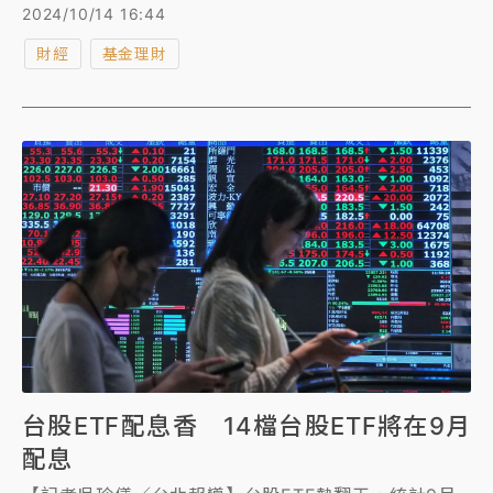
算單月漲幅飆破17%，油價短期迅速飆漲，市場波動，
2024/10/14 16:44
投資人如何觀察投資標的？
財經
基金理財
台股ETF配息香 14檔台股ETF將在9月
配息