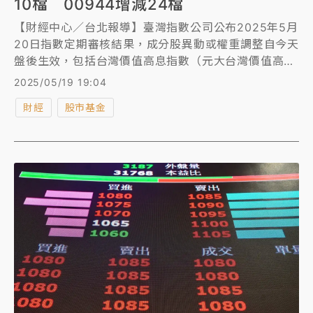
10檔 00944增減24檔
【財經中心／台北報導】臺灣指數公司公布2025年5月
20日指數定期審核結果，成分股異動或權重調整自今天
盤後生效，包括台灣價值高息指數（元大台灣價值高息
ETF，00940）及台灣晶圓製造指數（發行商品兆豐台
2025/05/19 19:04
灣晶圓製造ETF，00913）等12檔指數。
財經
股市基金