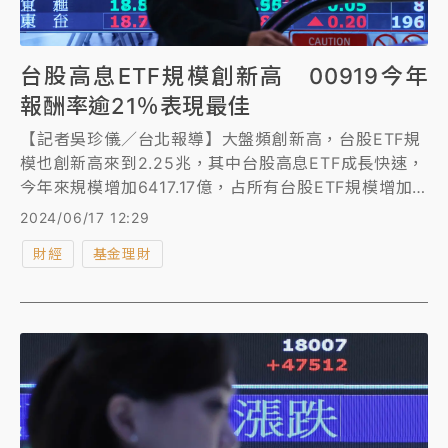
台股高息ETF規模創新高 00919今年
報酬率逾21％表現最佳
【記者吳珍儀／台北報導】大盤頻創新高，台股ETF規
模也創新高來到2.25兆，其中台股高息ETF成長快速，
今年來規模增加6417.17億，占所有台股ETF規模增加
逾8成。以5檔規模較大高股息ETF今年來含息報酬率來
2024/06/17 12:29
看，00919群益台灣精選高息ETF上漲21.12%表現最
財經
基金理財
佳。第二高為00929復華台灣科技優息，上漲
17.85%；0056元大高股息排第三，上漲12.83%。