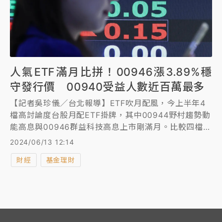
人氣ETF滿月比拼！00946漲3.89%穩
守發行價 00940受益人數近百萬最多
【記者吳珍儀／台北報導】ETF吹月配風，今上半年4
檔高討論度台股月配ETF掛牌，其中00944野村趨勢動
能高息與00946群益科技高息上市剛滿月。比較四檔
ETF上市滿月股價表現，以00946元大台灣價值高息表
2024/06/13 12:14
現最佳；受益人數達99.82萬人最多。
財經
基金理財