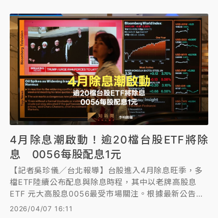
4月除息潮啟動！逾20檔台股ETF將除
息 0056每股配息1元
【記者吳珍儀／台北報導】台股進入4月除息旺季，多
檔ETF陸續公布配息與除息時程，其中以老牌高股息
ETF 元大高股息0056最受市場關注。根據最新公告，
0056本季預計每股配息1元，除息日落在4月23日，股
2026/04/07 16:11
息預計5月中旬發放，若以近期價格估算，年化殖利率