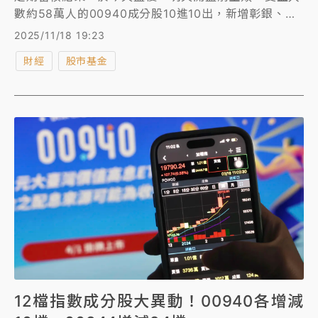
數約58萬人的00940成分股10進10出，新增彰銀、元
大金與永豐金3檔金融股。
2025/11/18 19:23
財經
股市基金
12檔指數成分股大異動！00940各增減