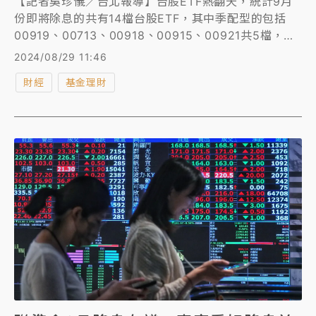
【記者吳珍儀／台北報導】台股ETF熱翻天，統計9月
份即將除息的共有14檔台股ETF，其中季配型的包括
00919、00713、00918、00915、00921共5檔，月
配型的包括00929、00940、00939、00936、
2024/08/29 11:46
00946、00944、00934、00943共8檔，加上
財經
基金理財
00930雙月配1檔。