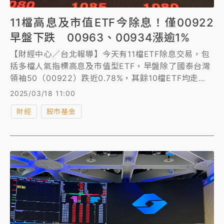
11檔高息及市值ETF今除息！僅00922
早盤下跌 00963、00934漲逾1%
【財經中心／台北報導】今天有11檔ETF除息交易，包
括多檔人氣指標高息及市值型ETF，早盤除了國泰台灣
領袖50（00922）跌近0.78%，其餘10檔ETF均走
揚，邁向填息之路。
2025/03/18 11:00
財經
股市基金