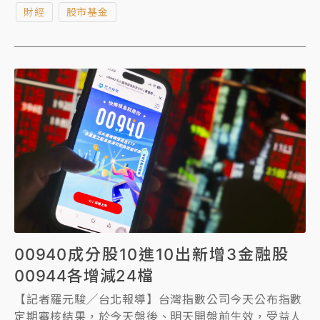
財經
股市基金
維持接近一成水準，目前受益人數已突破154萬人。
00940成分股10進10出新增3金融股
00944各增減24檔
【記者羅元駿╱台北報導】台灣指數公司今天公布指數
定期審核結果，於今天盤後、明天開盤前生效，受益人