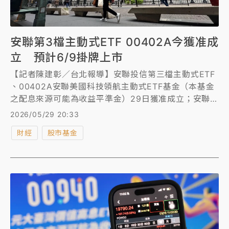
安聯第3檔主動式ETF 00402A今獲准成
立 預計6/9掛牌上市
【記者陳建彰／台北報導】安聯投信第三檔主動式ETF
、00402A安聯美國科技領航主動式ETF基金（本基金
之配息來源可能為收益平準金）29日獲准成立；安聯
00402A聚焦美國科技成長紅利，預計6月9日掛牌上
2026/05/29 20:33
市。
財經
股市基金