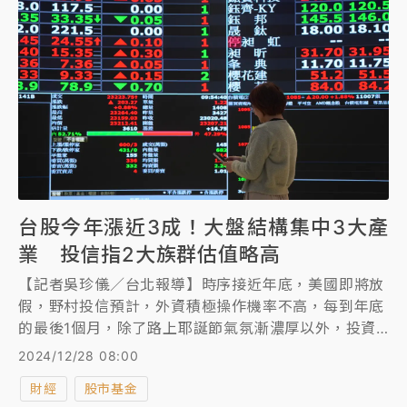
台股今年漲近3成！大盤結構集中3大產
業 投信指2大族群估值略高
【記者吳珍儀／台北報導】時序接近年底，美國即將放
假，野村投信預計，外資積極操作機率不高，每到年底
的最後1個月，除了路上耶誕節氣氛漸濃厚以外，投資
人也檢視一整年投資成果，受惠AI浪潮，台股今年整體
2024/12/28 08:00
表現亮眼，加權報酬指數年初以來漲幅接近3成，前三
財經
股市基金
大產業集中在「半導體」、「金融保險」與「電腦及週