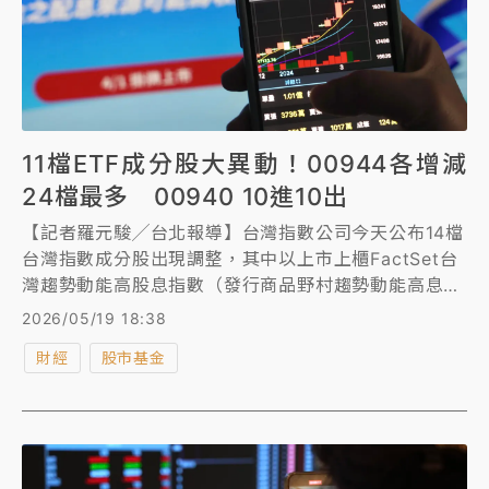
11檔ETF成分股大異動！00944各增減
24檔最多 00940 10進10出
【記者羅元駿╱台北報導】台灣指數公司今天公布14檔
台灣指數成分股出現調整，其中以上市上櫃FactSet台
灣趨勢動能高股息指數（發行商品野村趨勢動能高息
ETF，00944）成分股24進、24出變動最大，預計今
2026/05/19 18:38
天盤後、明天盤前即生效。
財經
股市基金