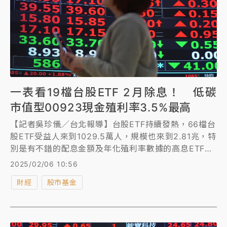
一表看19檔台股ETF 2月除息！ 低碳
市值型00923現金殖利率3.5%最高
【記者吳珍儀／台北報導】台股ETF持續發熱，66檔台
股ETF受益人來到1029.5萬人，規模也來到2.81兆，特
別是有不錯的配息金額及年化殖利率數據的高息ETF更
是受投資人青睞。統計2月份即將除息的共有19檔台股
2025/02/06 10:56
ETF，以現金股利殖利率表現來看，以00923群益台
財經
股市基金
ESG低碳50單次現金配息殖利率預估近3.53%最高。