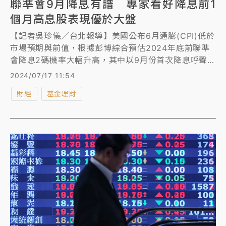
聯準會9月降息有譜 專家看好降息前1
個月高息股表現優於大盤
【記者吳珍儀／台北報導】美國公布6月通膨(CPI)低於
市場預期與前值，根據彭博綜合預估2024年底前聯準
會降息2碼機率大幅升高，其中以9月份首次降息呼聲最
大。野村投信投資策略部副總經理但漢遠表示，根據統
2024/07/17 11:54
計，上一次聯準會因非利空因素之預防性降息時間點落
財經
基金理財
在2019年8月1日，倘若於降息前一個月提前布局台
股，以加權指數而言持有一週、二週、一個月與二個月
的表現分別為-0.6%、0.99%、0.68%與0.49%，大致
呈現上漲；對於息收人氣不墜的一般高息股而言，例如
台灣高股息指數同期間表現分別為-0.19%、1.19%、
0.61%與2.09%，表現則多優於大盤。