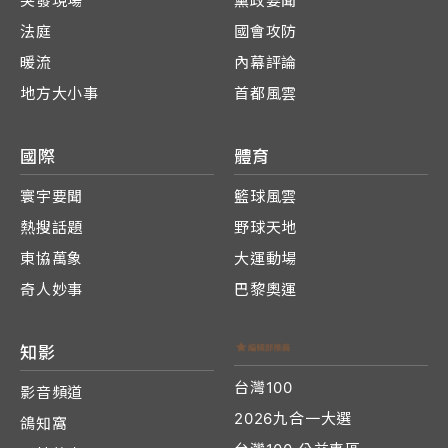
突發現場
黨政要聞
法庭
國會攻防
暖流
內幕評論
地方大小事
首都風雲
國際
體育
寰宇要聞
籃球風雲
熱搜話題
野球天地
東協萬象
大運動場
奇人妙事
巴黎奧運
知影
台灣100
影音頻道
2026九合一大選
鴿知窩