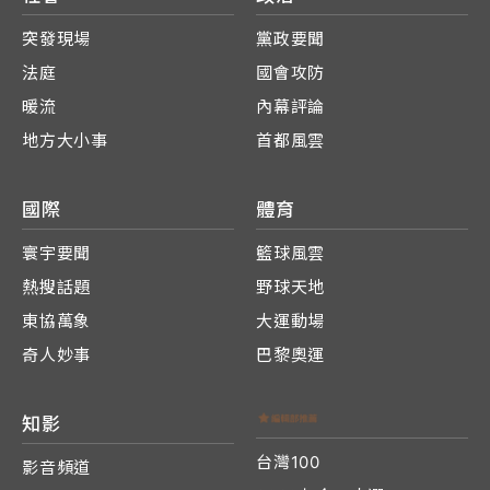
突發現場
黨政要聞
法庭
國會攻防
暖流
內幕評論
地方大小事
首都風雲
國際
體育
寰宇要聞
籃球風雲
熱搜話題
野球天地
東協萬象
大運動場
奇人妙事
巴黎奧運
知影
台灣100
影音頻道