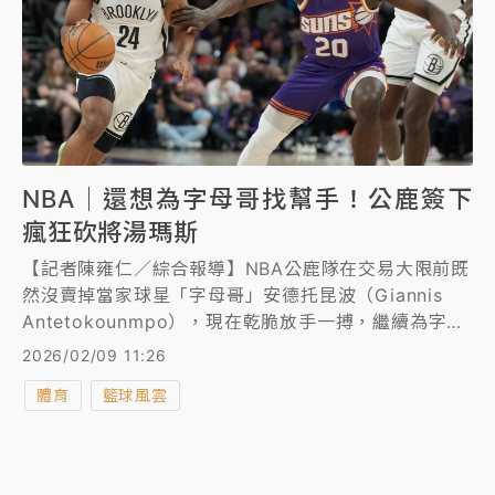
NBA｜還想為字母哥找幫手！公鹿簽下
瘋狂砍將湯瑪斯
【記者陳雍仁／綜合報導】NBA公鹿隊在交易大限前既
然沒賣掉當家球星「字母哥」安德托昆波（Giannis
Antetokounmpo），現在乾脆放手一搏，繼續為字母
哥找幫手，今（9日）從買斷市場簽下瘋狂砍將湯瑪斯
2026/02/09 11:26
（Cam Thomas），希望能在下半季急起直追，衝擊
體育
籃球風雲
季後賽。