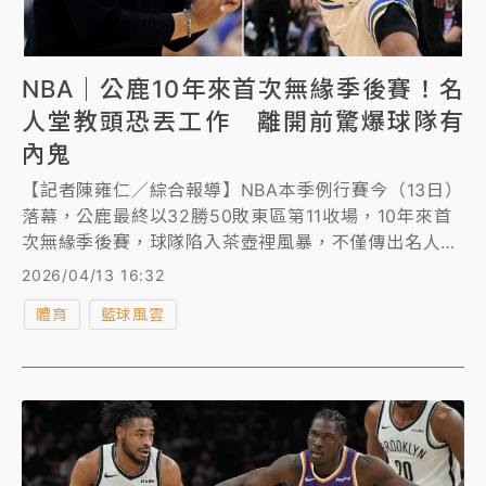
NBA｜公鹿10年來首次無緣季後賽！名
人堂教頭恐丟工作 離開前驚爆球隊有
內鬼
【記者陳雍仁／綜合報導】NBA本季例行賽今（13日）
落幕，公鹿最終以32勝50敗東區第11收場，10年來首
次無緣季後賽，球隊陷入茶壺裡風暴，不僅傳出名人堂
教頭李佛斯（Doc Rivers）恐遭公鹿開除，還爆出有
2026/04/13 16:32
球員當內鬼。
體育
籃球風雲