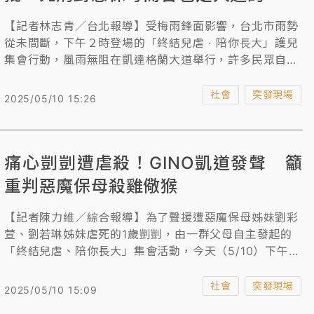
【記者林志青／台北報導】受梅雨鋒面影響，台北市雨勢
從未間斷，下午２時登場的「終結兒虐 · 陪你⾧大」護兒
集會行動，風雨無阻在凱達格蘭大道舉行，許多民眾自發
性來到現場，包括台北101董事長賈永婕等人也都出席聲
援。賈永婕表示，「死刑對她們（惡保母）而言，也是人
社會
突發現場
2025/05/10 15:26
道的！」希望判決能給剴剴一個公道。
痛心剴剴遭虐殺！GINO凱道發聲 籲
重判惡魔保母殺雞儆猴
【記者陳力維／綜合報導】為了聲援遭惡魔保母姊妹劉彩
萱、劉若琳姊妹虐死的1歲剴剴，由一群父母自主發起的
「終結兒虐、陪你長大」集會活動，今天（5/10）下午在
凱達格蘭大道舉行，男藝人GINO（本名蔡東威）也特地
前往參與，他沉痛發聲表示，惡魔保母姊妹對剴剴施加酷
社會
突發現場
2025/05/10 15:09
刑、根本是虐殺，希望司法單位能像保有鞭刑、死刑的新