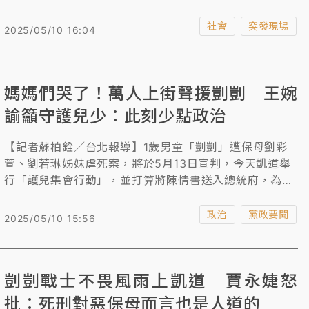
行，今（10）日在凱達格蘭大道登場，大批民眾及藝人到
場聲援。藝人李佩甄在受訪時語帶哽咽地表示，身為母
社會
突發現場
2025/05/10 16:04
親，無法忍受孩子遭受如此殘忍的虐待致死，強調「失去
一個孩子的痛，是無法抹滅的陰影」，呼籲社會建立更完
善的保護制度，讓孩子在安全的環境下健康成長。樂天女
媽媽們哭了！萬人上街聲援剴剴 王婉
孩琳妲上台泣不成聲。歌手謝和弦怒斥惡魔保母姊妹「不
需要活著」！
諭籲守護兒少：此刻少點政治
【記者蘇柏銓／台北報導】1歲男童「剴剴」遭保母劉彩
萱、劉若琳姊妹虐死案，將於5月13日宣判，今天凱道舉
行「護兒集會行動」，並打算將陳情書送入總統府，為兒
童權益聲。時代力量黨主席王婉諭昨表態到場，但不會上
台。她今受訪時表示，剴剴案從中央制度到地方落實銜
政治
黨政要聞
2025/05/10 15:56
接，很多地方都有檢討改進空間，過去中央、地方也都有
點怠惰，此刻大家少一點政治操作，希望這樣的悲劇能換
取大家重視兒少。
剴剴戰士不畏風雨上凱道 賈永婕怒
批：死刑對惡保母而言也是人道的