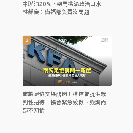
中聯油20%下架門檻淪政治口水
林靜儀：衛福部負責沒問題
國際
南韓足協又爆醜聞！遭控曾提供裁
判性招待 協會緊急致歉、強調內
部不知情