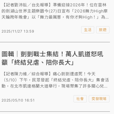
【記者劉沛妘／台北報導】準備迎接2026年！位在雲林
的劍湖山世界主題樂園今(27)日宣布「2026舞力High摩
天輪跨年晚會」以「舞力最厲害，有你才夠High！」為主
題，不僅擁有亞洲唯一的摩天輪跨年煙火，打造總長達10
分10秒的煙火秀搭配摩天輪雷射燈光秀，還首度舉辦樂園
生活
旅遊
2025/11/27 13:59
K-Pop排舞大賽。亮點一次看。
圖輯｜剴剴戰士集結！萬人凱道怒吼
籲「終結兒虐、陪你長大」
【記者陳力維／綜合報導】痛心剴剴遭虐死！今天
（5/10）下午，民眾發起「終結兒虐、陪你長大」集會活
動，在北市凱達格蘭大道舉行，現場聚集了許多關心兒童
權益的民眾，包含藝人賈永婕、GINO等公眾人物也到場
聲援。主辦單位「剴剴網路媽媽群」提出設立「兒少保護
社會
突發現場
2025/05/10 16:51
部」、增設有給職兒少保護專責醫師、修訂加重虐童刑責
等六大訴求，呼籲政府重視兒虐問題，從制度上進行改