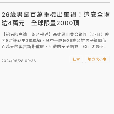
加坡，以嚴刑峻法對惡魔保母重判，以敬效尤，嚇阻虐童
者！
26歲男駕百萬重機出車禍！這安全帽
逾4萬元 全球限量2000頂
【記者陳亮諭／綜合報導】高雄鳳山曹公路昨（27日）晚
間8時許發生3車車禍，其中一輛是26歲余姓男子駕價值
百萬元的奧古斯塔重機，所戴的安全帽來「頭」更是不
小，是義大利的頂級安全帽品牌「AGV」全球限量2000
頂，官網標價新台幣4萬2800元。
社會
地方大小事
2024/06/28 09:36