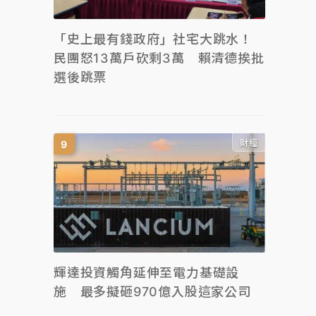
「史上最有錢政府」社宅大跳水！
民團怒13萬戶砍剩3萬 賴清德挨批
選後跳票
財經
輝達投資觸角延伸至電力基礎設
施 最多擬砸970億入股這家公司