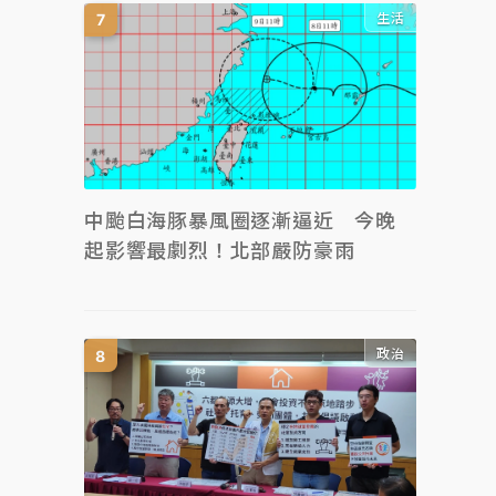
生活
中颱白海豚暴風圈逐漸逼近 今晚
起影響最劇烈！北部嚴防豪雨
政治