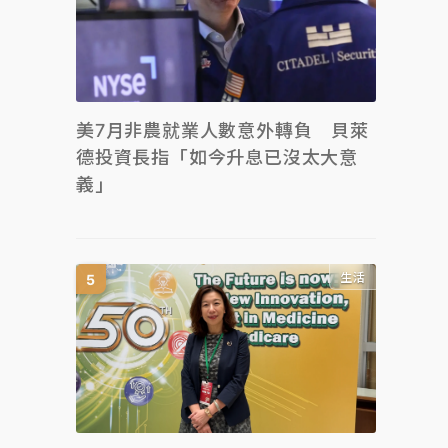
美7月非農就業人數意外轉負 貝萊
德投資長指「如今升息已沒太大意
義」
生活