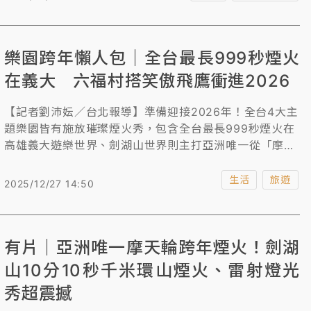
火，於台78線快速道路違規臨停，警方將加強派遣警力勸
導、驅離，若不聽勸，將依法取締告發。
樂園跨年懶人包｜全台最長999秒煙火
在義大 六福村搭笑傲飛鷹衝進2026
【記者劉沛妘／台北報導】準備迎接2026年！全台4大主
題樂園皆有施放璀璨煙火秀，包含全台最長999秒煙火在
高雄義大遊樂世界、劍湖山世界則主打亞洲唯一從「摩天
輪主體」施放煙火，總長10分10秒；六福村推出笑傲飛
鷹、大怒神、VIP搖滾區套票，大膽的民眾可在倒數時搭
生活
旅遊
2025/12/27 14:50
上笑傲飛鷹、大怒神，近距離欣賞300秒樂園高空煙火，
直接衝進2026年！《知新聞》為您整理樂園跨年懶人
包。
有片｜亞洲唯一摩天輪跨年煙火！劍湖
山10分10秒千米環山煙火、雷射燈光
秀超震撼