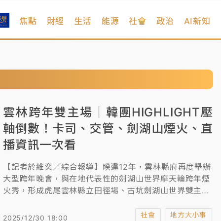
焦點
財經
生活
能源
社會
政治
AI新知
雲林跨年雙主場｜韓團HIGHLIGHT壓
軸倒數！卡司、交管、劍湖山煙火、直
播資訊一次看
【記者於維奕／綜合報導】睽違12年，雲林縣府再度舉辦
大型跨年晚會，與在地代表性的劍湖山世界摩天輪跨年煙
火秀，形成虎尾雲林縣立田徑場、古坑劍湖山世界雙主
場，熱鬧非凡。雲林警方也針對兩地實施交通疏導與管
制，醒用路人提早改道，另外，往年常有民眾為觀賞煙
社會
地方大小事
2025/12/30 18:00