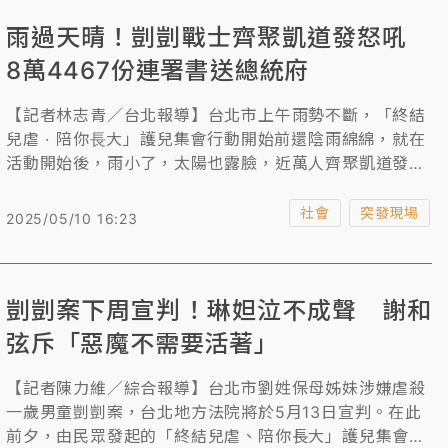
革。許多參與民眾手持標語，氣氛莊嚴肅穆，不少人談及
雨過天晴！剴剴戰士齊聚凱道發怒吼
剴剴的遭遇仍難掩悲痛。警方也針對凱道周邊進行交通管
制，預計活動將持續至下午五點。
8萬4467份連署書送總統府
【記者林志青／台北報導】台北市上午雨勢不斷，「終結
兒虐 · 陪你⾧大」護兒集會行動開始前還陰雨綿綿，就在
活動開始後，雨小了，太陽也露臉，近萬人齊聚凱道發出
怒吼，賈永婕及多位藝人現身力挺，主辦單位「剴剴網路
媽媽群」提出設立「兒少保護部」、增設有給職兒少保護
社會
突發現場
2025/05/10 16:23
專責醫師、修訂加重虐童刑責等六大訴求，直到今天下午
3時許，訴求陳情書連署達8萬4467份，最後在警方護送
下，陳情書送進了總統府，活動也在下午4時提前結束。
剴剴案下周宣判！琳妲泣不成聲 謝和
弦斥「惡魔不需要活著」
【記者陳力維／綜合報導】台北市劉姓保母姊妹涉嫌虐殺
一歲男童剴剴案，台北地方法院將於5月13日宣判。在此
前夕，由民眾發起的「終結兒虐、陪你長大」護兒集會遊