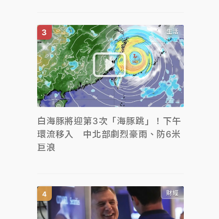
生活
白海豚將迎第3次「海豚跳」！下午
環流移入 中北部劇烈豪雨、防6米
巨浪
財經