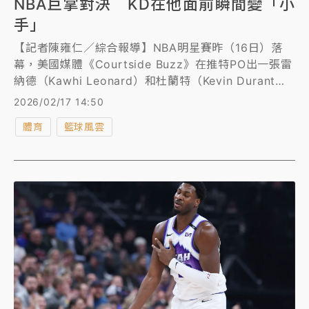
NBA巨掌對決 KD在他面前瞬間變「小
手」
【記者陳雍仁／綜合報導】NBA明星賽昨（16日）落
幕，美國媒體《Courtside Buzz》在推特PO出一張雷
納德（Kawhi Leonard）和杜蘭特（Kevin Durant）
的擊掌照，馬上引來全網熱議，因為兩人手掌大小出現
2026/02/17 14:50
驚人對比。
體育
籃球風雲