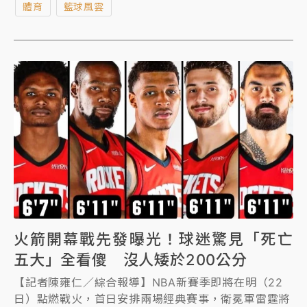
體育
籃球風雲
火箭開幕戰先發曝光！球迷驚見「死亡
五大」全看傻 沒人矮於200公分
【記者陳雍仁／綜合報導】NBA新賽季即將在明（22
日）點燃戰火，首日安排兩場經典賽事，衛冕軍雷霆將