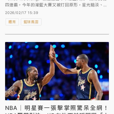
四連霸，今年的灌籃大賽又被打回原形，星光黯淡、了
無新意，再度負評如潮，美媒《Clutch Points》更是
2026/02/17 15:39
撰文狠批：「灌籃大賽已死！」建議聯盟是時候放棄灌
體育
籃球風雲
籃大賽，改推出1對1單挑賽。
NBA｜明星賽一張擊掌照驚呆全網！