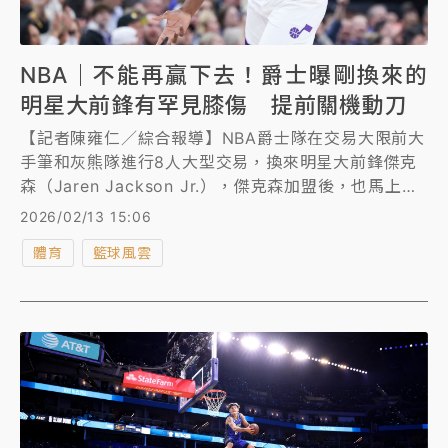
NBA｜不能再贏下去！爵士曝剛換來的
明星大前鋒有罕見膝傷 提前關機動刀
【記者陳雍仁／綜合報導】NBA爵士隊在交易大限前大
手筆和灰熊隊進行8人大型交易，換來明星大前鋒傑克
森（Jaren Jackson Jr.），傑克森加盟後，也馬上打
出高效表現，幫助爵士3戰拿下2勝，沒想到今（13
2026/02/13 15:06
日）就突然傳出傑克森罹患罕見膝傷，將提前關機動刀
體育
籃球風雲
治療，本季確定報銷。