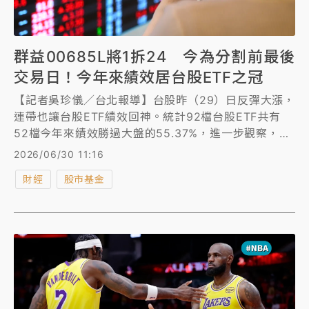
群益00685L將1拆24 今為分割前最後
交易日！今年來績效居台股ETF之冠
【記者吳珍儀／台北報導】台股昨（29）日反彈大漲，
連帶也讓台股ETF績效回神。統計92檔台股ETF共有
52檔今年來績效勝過大盤的55.37%，進一步觀察，今
年最賺錢的台股ETF不是主動式是正二，群益臺灣加權
2026/06/30 11:16
正2（00685L）今年上漲123.18%漲幅居92檔之冠表
財經
股市基金
現最佳。其他前十名包括群益半導體收益（00927）、
野村臺灣新科技50（00935）、兆豐台灣晶圓製造
（00913）、台新臺灣IC設計（00947）、富邦台灣半
導體（00892）、富邦臺灣加權正2（00675L）、國
泰臺灣加權正2（00663L）、元大台灣50正
2（00631L）、永豐台灣ESG（00888），整體而言
科技型有5檔上榜最多，其次是正二。