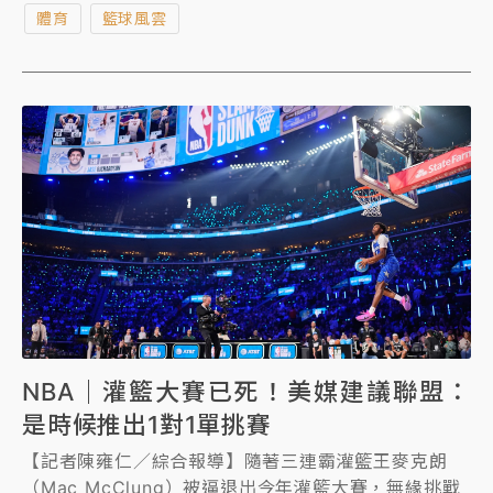
體育
籃球風雲
Harrel）透露AI幫了大忙。
NBA｜灌籃大賽已死！美媒建議聯盟：
是時候推出1對1單挑賽
【記者陳雍仁／綜合報導】隨著三連霸灌籃王麥克朗
（Mac McClung）被逼退出今年灌籃大賽，無緣挑戰