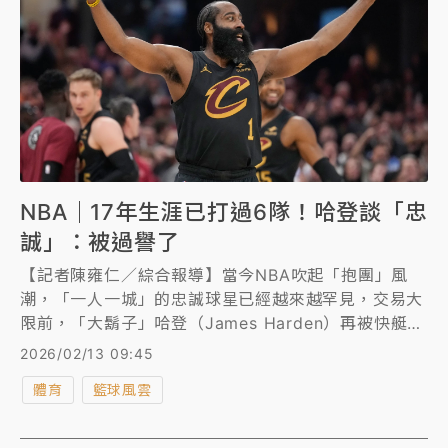
NBA｜17年生涯已打過6隊！哈登談「忠
誠」：被過譽了
【記者陳雍仁／綜合報導】當今NBA吹起「抱團」風
潮，「一人一城」的忠誠球星已經越來越罕見，交易大
限前，「大鬍子」哈登（James Harden）再被快艇交
易到騎士，這是他17年NBA生涯所效力的第6支球隊，
2026/02/13 09:45
面對外界質疑他對球隊的「忠誠」問題，他打破沉默，
體育
籃球風雲
直言所謂的「忠誠」其實被過譽了。