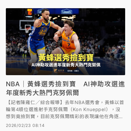
NBA｜黃蜂選秀撿到寶 AI神助攻選進
年度新秀大熱門克努佩爾
【記者陳雍仁／綜合報導】去年NBA選秀會，黃蜂以首
輪第4順位選進射手克努佩爾（Kon Knueppel），沒
想到竟撿到寶，目前克努佩爾精彩的表現讓他在角逐年
度新秀的聲勢不亞於獨行俠狀元郎佛拉格（Cooper
2026/02/23 08:14
Flagg），黃蜂籃球洞察與分析副總裁哈瑞爾（Patrick