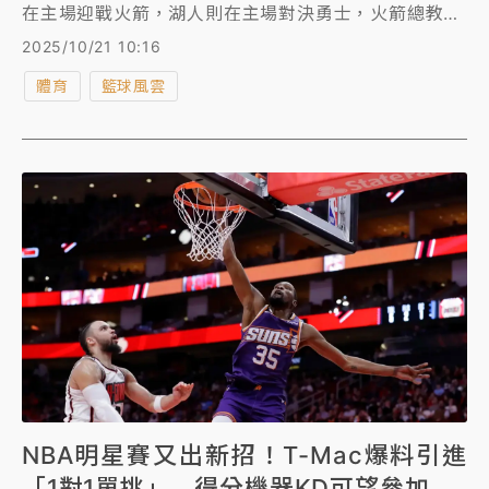
在主場迎戰火箭，湖人則在主場對決勇士，火箭總教練
烏度卡（Ime Udoka）今（21日）公布開幕戰先發陣
2025/10/21 10:16
容，球迷一看全傻眼，原來火箭將以「死亡五大」和雷
體育
籃球風雲
霆一決高下，先發5人身高沒人低於200公分。
NBA明星賽又出新招！T-Mac爆料引進
「1對1單挑」 得分機器KD可望參加