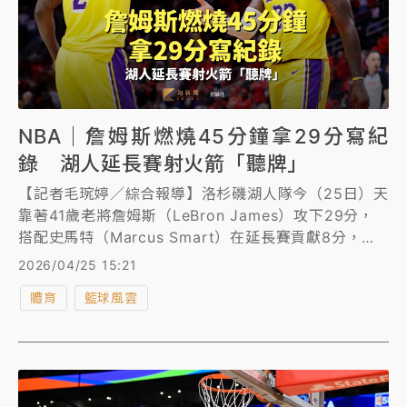
NBA｜詹姆斯燃燒45分鐘拿29分寫紀
錄 湖人延長賽射火箭「聽牌」
【記者毛琬婷／綜合報導】洛杉磯湖人隊今（25日）天
靠著41歲老將詹姆斯（LeBron James）攻下29分，
搭配史馬特（Marcus Smart）在延長賽貢獻8分，以
112比108延長賽擊敗少了杜蘭特（Kevin Durant）的
2026/04/25 15:21
火箭隊，在季後賽首輪取得3勝0敗「聽牌」優勢。
體育
籃球風雲