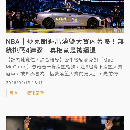
NBA｜麥克朗退出灌籃大賽內幕曝！無
緣挑戰4連霸 真相竟是被逼退
【記者陳雍仁／綜合報導】公牛後衛麥克朗（Mac
McClung）憑藉著一身灌籃絕技，連3屆奪下灌籃大賽
冠軍，被外界譽為「拯救灌籃大賽的男人」，先前傳出
他有意連續第4年參加灌籃大賽，但日前他卻宣布退出
2026/02/13 13:11
今年灌籃大賽，無緣挑戰4連霸，如今他自爆退出原
體育
籃球風雲
因，竟是被逼退。