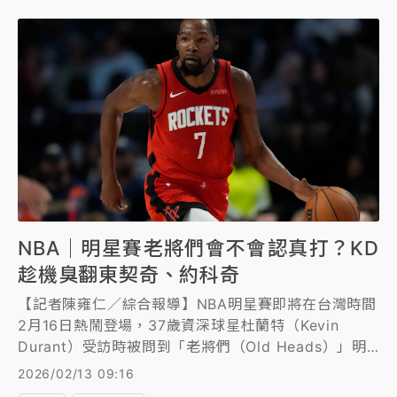
NBA｜明星賽老將們會不會認真打？KD
趁機臭翻東契奇、約科奇
【記者陳雍仁／綜合報導】NBA明星賽即將在台灣時間
2月16日熱鬧登場，37歲資深球星杜蘭特（Kevin
Durant）受訪時被問到「老將們（Old Heads）」明
星賽會不會認真打？結果杜蘭特趁機臭了東契奇
2026/02/13 09:16
（Luka Doncic）、約科奇（Nikola Jokic）一番。