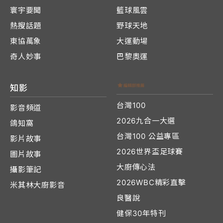
寰宇要聞
籃球風雲
熱搜話題
野球天地
東協萬象
大運動場
奇人妙事
巴黎奧運
知影
台灣100
影音頻道
2026九合一大選
鴿知窩
台灣100 公益專區
影片故事
2026世界盃足球賽
圖片故事
大廚傳心法
攝影筆記
2026WBC精彩直擊
米其林大廚影音
良醫說
健保30年特刊