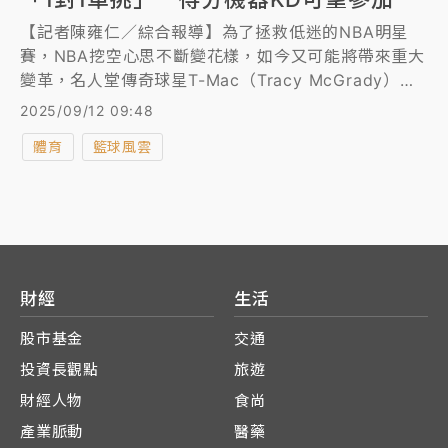
【記者陳雍仁／綜合報導】為了拯救低迷的NBA明星
賽，NBA挖空心思不斷變花樣，如今又可能將帶來重大
變革，名人堂傳奇球星T-Mac（Tracy McGrady）近
日爆料，聯盟計畫在明星賽引進「1對1單挑賽」，還加
2025/09/12 09:48
碼透露NBA得分機器「KD」杜蘭特（Kevin Durant）
體育
籃球風雲
可望參加。
財經
生活
股市基金
交通
投資長觀點
旅遊
財經人物
食尚
產業脈動
醫藥