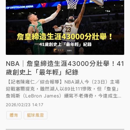
NBA｜詹皇締造生涯43000分壯舉！41
歲創史上「最年輕」紀錄
【記者陳雍仁／綜合報導】NBA湖人今（23日）主場
迎戰塞爾提克，雖然湖人以89比111慘敗，但「詹皇」
詹姆斯（LeBron James）續寫不老傳奇，今達成生涯
例行賽43000分史無前例壯舉，以41歲的高齡，成為
2026/02/23 14:17
NBA「最年輕」的43000分先生，一口氣包攬1000分
體育
籃球風雲
到43000分的最年輕紀錄。