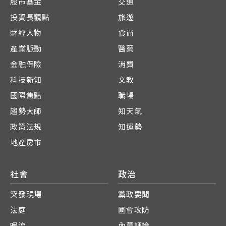
股市基金
交通
投資長觀點
旅遊
財經人物
食尚
產業脈動
醫藥
金融保險
消費
科技新知
文教
國際焦點
職場
趨勢大師
知天氣
政策法規
知運勢
地產房市
社會
政治
突發現場
黨政要聞
法庭
國會攻防
暖流
內幕評論