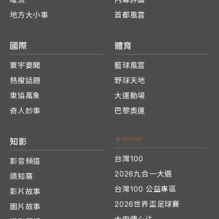
地方大小事
首都風雲
國際
體育
寰宇要聞
籃球風雲
熱搜話題
野球天地
東協萬象
大運動場
奇人妙事
巴黎奧運
知影
台灣100
影音頻道
2026九合一大選
鴿知窩
台灣100 公益專區
影片故事
2026世界盃足球賽
圖片故事