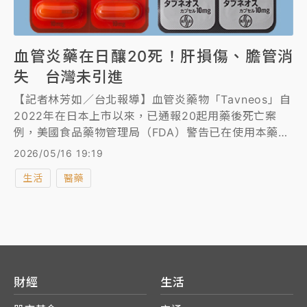
血管炎藥在日釀20死！肝損傷、膽管消
失 台灣未引進
【記者林芳如／台北報導】血管炎藥物「Tavneos」自
2022年在日本上市以來，已通報20起用藥後死亡案
例，美國食品藥物管理局（FDA）警告已在使用本藥品
的患者中發現嚴重藥物性肝損傷、膽管消失症候群，橘
2026/05/16 19:19
生製藥(KISSEI)昨日聲明建議醫師暫緩對患者使用本藥
生活
醫藥
品。食藥署表示，台灣並無核准該藥品許可證，且國內
未執行該藥品之臨床試驗，未有專案進口記錄。
財經
生活