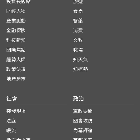
投資長觀點
旅遊
財經人物
食尚
產業脈動
醫藥
金融保險
消費
科技新知
文教
國際焦點
職場
趨勢大師
知天氣
政策法規
知運勢
地產房市
社會
政治
突發現場
黨政要聞
法庭
國會攻防
暖流
內幕評論