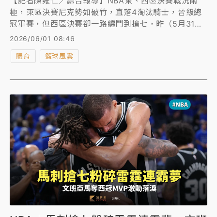
【記者陳雍仁／綜合報導】NBA東、西區決賽戰況兩
極，東區決賽尼克勢如破竹，直落4淘汰騎士，晉級總
冠軍賽，但西區決賽卻一路纏鬥到搶七，昨（5月31
日）馬刺在第7戰以111比103險勝衛冕軍雷霆，暌違12
2026/06/01 08:46
年再闖總冠軍賽，接下來尼克和馬刺將在總冠軍賽交
體育
籃球風雲
鋒，爭奪最後王座，但無論誰封王，索漢（Jeremy
Sochan）都已是最大贏家，確定都有總冠軍戒可領。