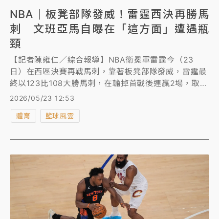
NBA｜板凳部隊發威！雷霆西決再勝馬
刺 文班亞馬自曝在「這方面」遭遇瓶
頸
【記者陳雍仁／綜合報導】NBA衛冕軍雷霆今（23
日）在西區決賽再戰馬刺，靠著板凳部隊發威，雷霆最
終以123比108大勝馬刺，在輸掉首戰後連贏2場，取得
2比1領先優勢，季中從76人交易換來的砍將麥凱恩
2026/05/23 12:53
（Jared McCain）化身板凳暴徒，單場攻下全隊最高
體育
籃球風雲
24分，成為雷霆贏球大奇兵。