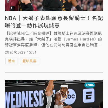
NBA｜大鬍子表態願意長留騎士！名記
曝哈登一動作展現誠意
【記者陳雍仁／綜合報導】雖然騎士在東區決賽遭到尼
克橫掃出局，讓「大鬍子」哈登（James Harden）的
總冠軍夢再度夢碎，但他在受訪時再度重申自己願意長
留騎士，NBA知名記者費雪（Jake Fischer）更爆
2026/05/29 15:51
料，哈登為了展現誠意，預計將會主動放棄剩餘一年的
體育
籃球風雲
頂薪合約，降薪與騎士續約。