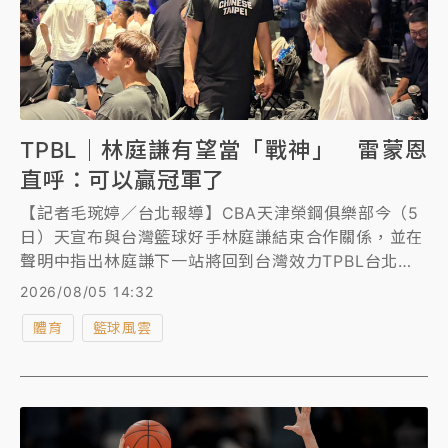
TPBL｜林庭謙有望當「戰神」 雷蒙恩
直呼：可以贏冠軍了
【記者毛琬婷／台北報導】CBA天津榮鋼俱樂部今（5
日）天宣布與台灣籃球好手林庭謙結束合作關係，並在
聲明中指出林庭謙下一站將回到台灣效力TPBL台北台
新戰神隊，對此，今天出席瓊斯盃記者會的戰神球員也
2026/08/05 14:32
被問到此事。雷蒙恩笑著說：「超級開心、超級期待
體育
籃球風雲
的，覺得可以贏冠軍了。」