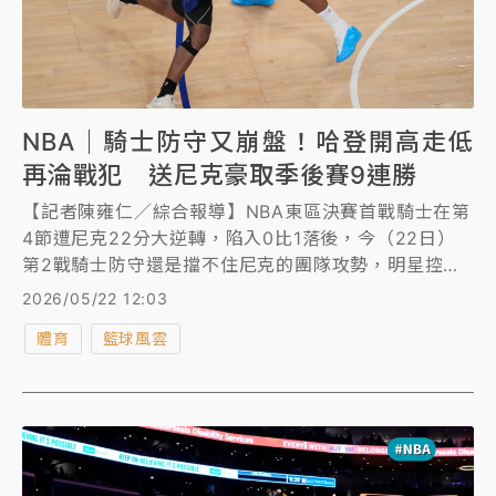
NBA｜騎士防守又崩盤！哈登開高走低
再淪戰犯 送尼克豪取季後賽9連勝
【記者陳雍仁／綜合報導】NBA東區決賽首戰騎士在第
4節遭尼克22分大逆轉，陷入0比1落後，今（22日）
第2戰騎士防守還是擋不住尼克的團隊攻勢，明星控衛
哈登（James Harden）開高走低再度淪為戰犯，場上
2026/05/22 12:03
正負效率值是全場最爛-22，終場騎士再以93比109吞
體育
籃球風雲
敗，東區決賽面臨0比2落後逆境，尼克則氣勢正旺，已
在季後賽豪取9連勝。