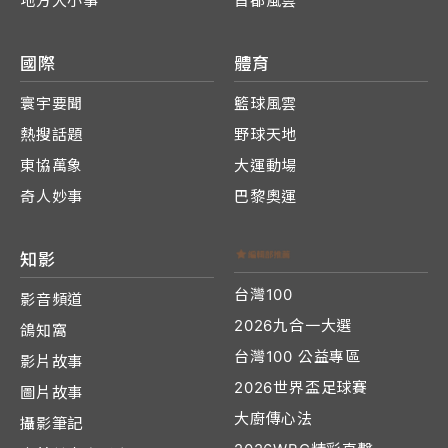
地方大小事
首都風雲
國際
體育
寰宇要聞
籃球風雲
熱搜話題
野球天地
東協萬象
大運動場
奇人妙事
巴黎奧運
知影
台灣100
影音頻道
2026九合一大選
鴿知窩
台灣100 公益專區
影片故事
2026世界盃足球賽
圖片故事
大廚傳心法
攝影筆記