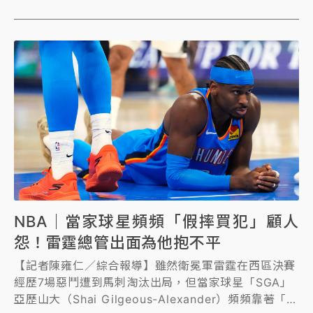
球邀請賽。
NBA｜當家球星頻頻「假摔買犯」顧人
怨！雷霆總管出面為他抱不平
【記者陳雍仁／綜合報導】雖然衛冕軍雷霆在西區決賽
經歷7場惡鬥遭到馬刺淘汰出局，但當家球星「SGA」
亞歷山大（Shai Gilgeous-Alexander）頻頻靠著「假