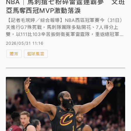
NBA｜馬刺搶七粉碎雷霆連霸夢 文班
亞馬奪西冠MVP激動落淚
【記者毛琬婷／綜合報導】NBA西區冠軍賽今（31日）
天進行G7殊死戰，馬刺隊團隊多點開花、7人得分上
雙，以111比103辛苦扳倒衛冕軍雷霆隊，重返總冠軍
賽，攻下全隊最高22分的「法國怪物」文班亞馬
2026/05/31 11:16
（Victor Wembanyama）賽後激動落淚，毫無懸念獲
體育
籃球風雲
選為西冠MVP。