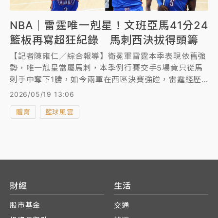
NBA｜雷霆唯一剋星！文班亞馬41分24
籃板再寫超狂紀錄 馬刺西決拔得頭籌
【記者陳雍仁／綜合報導】衛冕軍雷霆本季表現依舊強
勢，唯一剋星當屬馬刺，本季例行賽交手5場竟只從馬
刺手中奪下1勝，如今兩軍在西區決賽強碰，雷霆經歷
兩度延長還是以115比122吞敗，馬刺「法國怪物」文
2026/05/19 13:06
班亞馬（Victor Wembanyama）再度統治禁區，寫下
體育
籃球風雲
超狂紀錄，成為馬刺在西區決賽拔得頭籌的英雄。
財經
生活
股市基金
交通