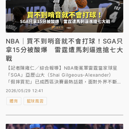
NBA｜買不到哨音就不會打球！SGA只
拿15分被酸爆 雷霆遭馬刺逼進搶七大
戰
【記者陳雍仁／綜合報導】NBA衛冕軍雷霆當家球星
「SGA」亞歷山大（Shai Gilgeous-Alexander）
「假摔買犯」已成西區決賽最熱話題，面對外界不斷放
大檢視他出手後倒地動作，也開始引起裁判注意，今
2026/05/29 12:41
（29日）西區決賽第6戰，亞歷山大因為買不到犯規，
體育
籃球風雲
全場只拿15分，不僅被美媒酸爆，還害雷霆關門失利，
以91比118慘敗給馬刺，雙方進入搶七大戰。