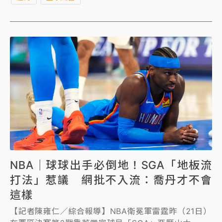
NBA｜球球出手必倒地！SGA「地板流
打法」惹議 網批不入流：喬丹才不會
這樣
【記者陳雍仁／綜合報導】NBA衛冕軍雷霆昨（21日）