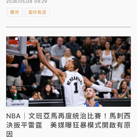
2026/05/28 09:29
斷在出手後倒地獲取罰球機會，全場共獲17罰，讓「假
體育
籃球風雲
摔」買犯成為熱門話題，NBA總裁席佛（Adam
Silver）對此說話了。
NBA｜文班亞馬再度統治比賽！馬刺西
決扳平雷霆 美媒曝狂暴模式開啟有原
因