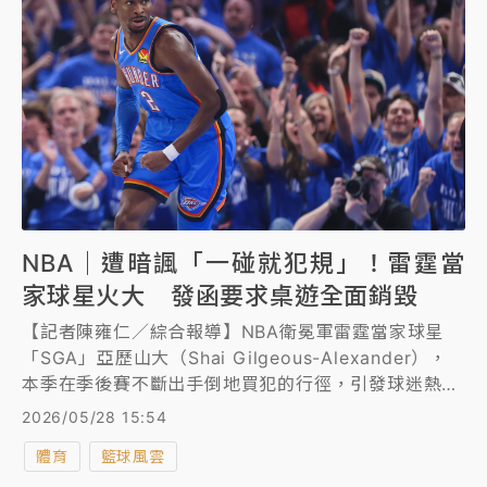
NBA｜遭暗諷「一碰就犯規」！雷霆當
家球星火大 發函要求桌遊全面銷毀
【記者陳雍仁／綜合報導】NBA衛冕軍雷霆當家球星
「SGA」亞歷山大（Shai Gilgeous-Alexander），
本季在季後賽不斷出手倒地買犯的行徑，引發球迷熱
議，美國有公司嗅到商機，推出暗諷亞歷山大「一碰就
2026/05/28 15:54
犯規」的桌遊，甚至還找了太陽「惡棍」布魯克斯
體育
籃球風雲
（Dillon Brooks）擔任產品代言人，結果現在亞歷山