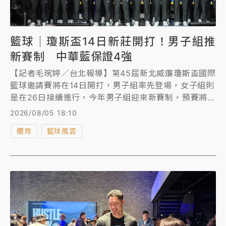
籃球｜瓊斯盃14日新莊開打！男子組推
新賽制 中華藍保證4強
【記者毛琬婷／台北報導】第45屆新北威廉瓊斯盃國際
籃球邀請賽將在14日開打，男子組率先登場，女子組則
是在26日接續進行，今年男子組迎來新賽制，預賽將首
度採分組雙循環制，取分組前2晉級4強。不過，中華藍
2026/08/05 18:10
所屬的分組，無論中華藍預賽成績為何，都保證能晉級
體育
籃球風雲
4強。