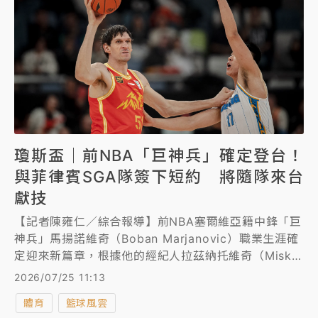
瓊斯盃｜前NBA「巨神兵」確定登台！
與菲律賓SGA隊簽下短約 將隨隊來台
獻技
【記者陳雍仁／綜合報導】前NBA塞爾維亞籍中鋒「巨
神兵」馬揚諾維奇（Boban Marjanovic）職業生涯確
定迎來新篇章，根據他的經紀人拉茲納托維奇（Misko
Raznatovic）透露，馬揚諾維奇已與菲律賓球隊
2026/07/25 11:13
Strong Group Athletics（SGA）簽下一份短期合
體育
籃球風雲
約，並將隨隊參加即將在台灣舉辦的威廉瓊斯盃國際籃