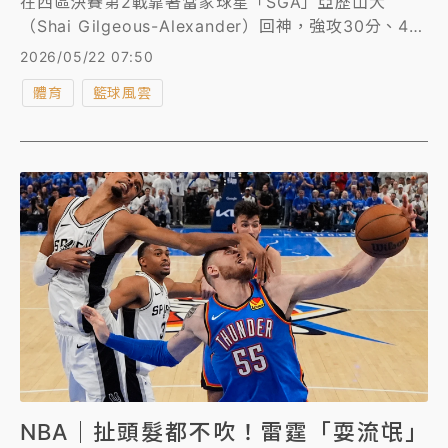
在西區決賽第2戰靠著當家球星「SGA」亞歷山大
（Shai Gilgeous-Alexander）回神，強攻30分、4籃
板、9助攻，以122比113擊敗馬刺，扳成1比1平手，只
2026/05/22 07:50
是不僅雷霆過激的肉搏防守引發爭議，亞歷山大的「地
體育
籃球風雲
板流打法」也讓許多網友看不下去，紛紛留言痛批。
NBA｜扯頭髮都不吹！雷霆「耍流氓」