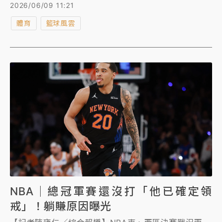
摔買犯」的球風始終遭到熱議，對於外界的質疑與不滿
2026/06/09 11:21
聲浪，雷霆總管普雷斯蒂（Sam Presti）特別出面為
體育
籃球風雲
他抱不平。
NBA｜總冠軍賽還沒打「他已確定領
戒」！躺賺原因曝光