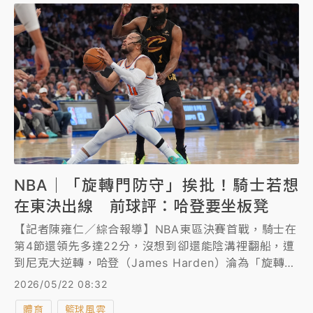
NBA｜「旋轉門防守」挨批！騎士若想
在東決出線 前球評：哈登要坐板凳
【記者陳雍仁／綜合報導】NBA東區決賽首戰，騎士在
第4節還領先多達22分，沒想到卻還能陰溝裡翻船，遭
到尼克大逆轉，哈登（James Harden）淪為「旋轉
門」的疲軟防守飽受批評，更成為尼克的打點目標，前
2026/05/22 08:32
球評佛萊（Channing Frye）直言，騎士若想在東決出
體育
籃球風雲
線，哈登必須坐板凳。