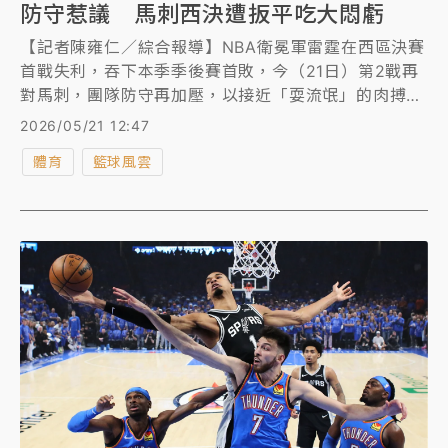
防守惹議 馬刺西決遭扳平吃大悶虧
【記者陳雍仁／綜合報導】NBA衛冕軍雷霆在西區決賽
首戰失利，吞下本季季後賽首敗，今（21日）第2戰再
對馬刺，團隊防守再加壓，以接近「耍流氓」的肉搏防
守硬是壓制馬刺火力，終場以122比113扳平戰局，只
2026/05/21 12:47
是雷霆兇狠的防守賽後引發熱議，甚至還驚見雷霆中鋒
體育
籃球風雲
哈爾特斯泰（Isaiah Hartenstein）為了爭搶籃板竟還
直接出手扯頭髮的誇張行徑。