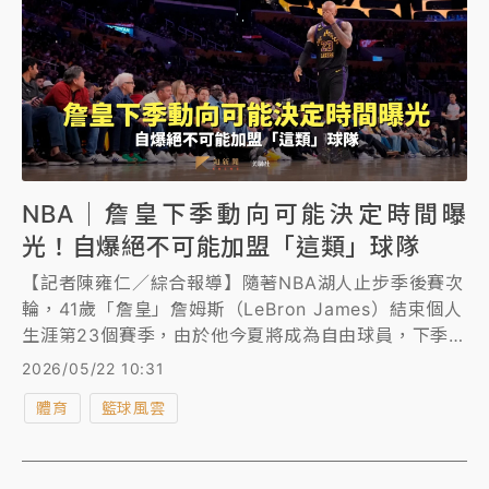
NBA｜詹皇下季動向可能決定時間曝
光！自爆絕不可能加盟「這類」球隊
【記者陳雍仁／綜合報導】隨著NBA湖人止步季後賽次
輪，41歲「詹皇」詹姆斯（LeBron James）結束個人
生涯第23個賽季，由於他今夏將成為自由球員，下季動
向備受關注，詹姆斯近日在自己的播客節目《球場大
2026/05/22 10:31
腦》分享自己的未來計畫，透露可能做出決定的時間
體育
籃球風雲
點，還自爆絕不可能加盟重建球隊。