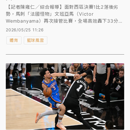
【記者陳雍仁／綜合報導】面對西區決賽1比2落後劣
勢，馬刺「法國怪物」文班亞馬（Victor
Wembanyama）再次接管比賽，全場高效轟下33分、
8籃板、5助攻、2抄截和3阻攻，帶領馬刺以103比82
2026/05/25 11:26
大勝雷霆，西區決賽扳成2比2平手，根據統計，在西區
體育
籃球風雲
決賽前4戰，只要文班亞馬在場上，馬刺淨勝雷霆多達
50分。