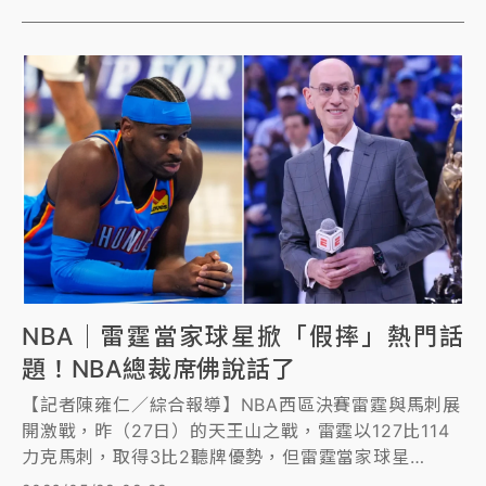
大真的生氣了，發函要求全面銷毀該桌遊。
NBA｜雷霆當家球星掀「假摔」熱門話
題！NBA總裁席佛說話了
【記者陳雍仁／綜合報導】NBA西區決賽雷霆與馬刺展
開激戰，昨（27日）的天王山之戰，雷霆以127比114
力克馬刺，取得3比2聽牌優勢，但雷霆當家球星
「SGA」亞歷山大（Shai Gilgeous-Alexander）不