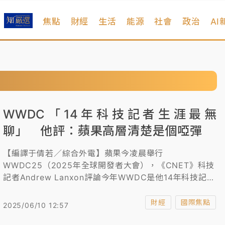
焦點
財經
生活
能源
社會
政治
AI
WWDC「14年科技記者生涯最無
聊」 他評：蘋果高層清楚是個啞彈
【編譯于倩若／綜合外電】蘋果今凌晨舉行
WWDC25（2025年全球開發者大會），《CNET》科技
記者Andrew Lanxon評論今年WWDC是他14年科技記者
生涯中，最無聊一次，蘋果高層自己都清楚這是個啞彈。
財經
國際焦點
2025/06/10 12:57