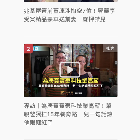
兆基屋管前董座涉掏空7億！奢華享
受買精品豪車送前妻 聲押禁見
社會
專訪｜為唐寶寶棄科技業高薪！單
親爸獨扛15年養育路 兒一句話讓
他眼眶紅了