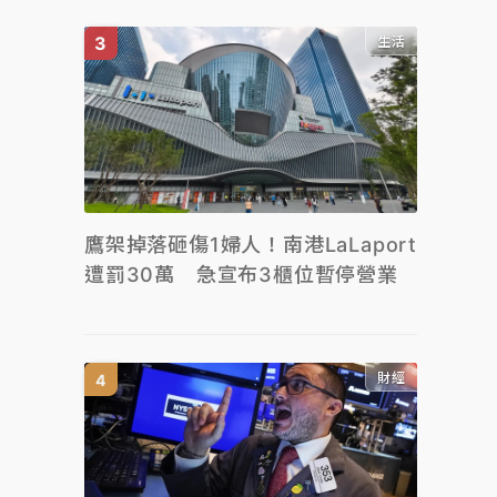
生活
鷹架掉落砸傷1婦人！南港LaLaport
遭罰30萬 急宣布3櫃位暫停營業
財經