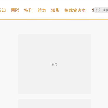
新知
國際
特刊
體育
知影
總裁會客室
廣告