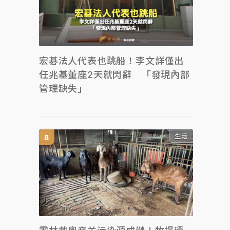
宏碁法人代表也跳船！李文詳僅出
任兆基董座2天就閃辭 「發現內部
管理缺失」
生活