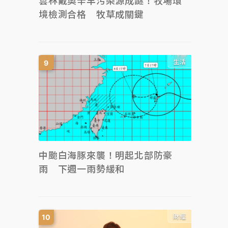
雲林戴奧辛羊污染源成謎！牧場環
境檢測合格 牧草成關鍵
生活
中颱白海豚來襲！明起北部防豪
雨 下週一雨勢緩和
財經