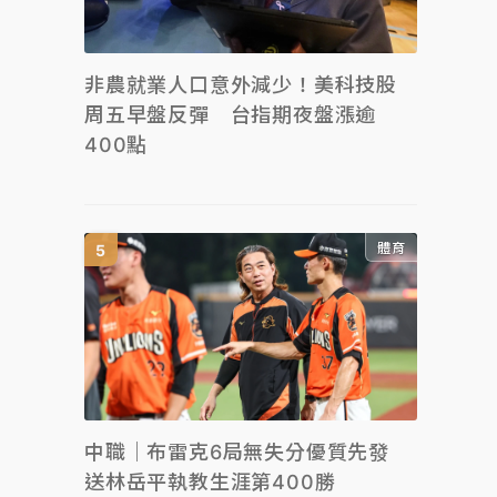
非農就業人口意外減少！美科技股
周五早盤反彈 台指期夜盤漲逾
400點
體育
中職｜布雷克6局無失分優質先發
送林岳平執教生涯第400勝