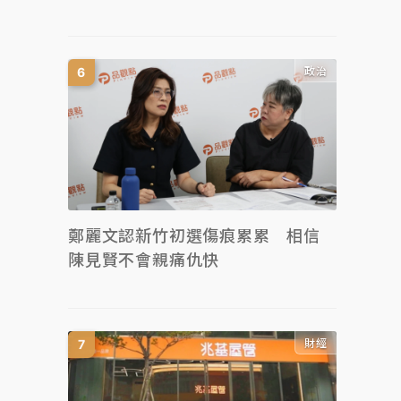
政治
鄭麗文認新竹初選傷痕累累 相信
陳見賢不會親痛仇快
財經