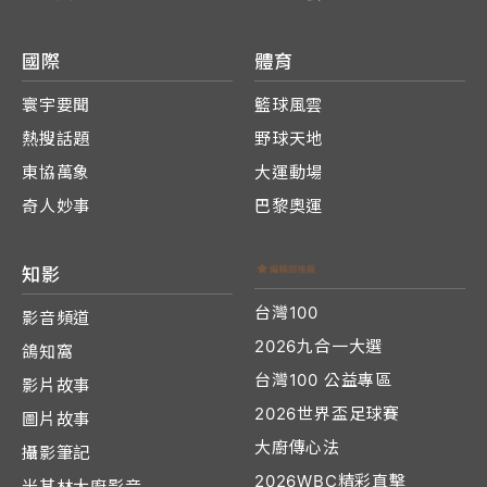
國際
體育
寰宇要聞
籃球風雲
熱搜話題
野球天地
東協萬象
大運動場
奇人妙事
巴黎奧運
知影
台灣100
影音頻道
2026九合一大選
鴿知窩
台灣100 公益專區
影片故事
2026世界盃足球賽
圖片故事
大廚傳心法
攝影筆記
2026WBC精彩直擊
米其林大廚影音