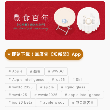
⭐️ 即刻下載！無廣告《知新聞》App
# Apple
# WWDC
# 蘋果
# Apple Intelligence
# ios26
# Siri
# wwdc 2025
# apple
# liquid glass
# wwdc25
# wwdc2025
# apple intelligence
# ios 26 beta
# apple wwdc
# 蘋果發表會