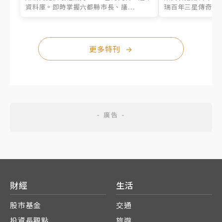
資料庫。即時掌握六都縣市長、議...
瑞百年三星傳奇、台
更多特刊
→
財經
生活
股市基金
交通
投資長觀點
旅遊