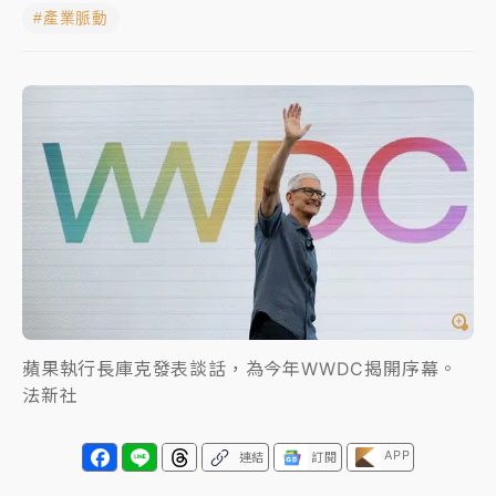
#產業脈動
女律師陳昱瑄詐慈濟10億！黃金158kg遭查扣畫面曝光
暑假過三周才推「E宿新北打卡趣」！抽獎程序複雜 觀
旅局回應了
中信慈善基金會想增加董事人數！辜仲諒向法院聲請遭
駁 理由曝光
故宮《龍藏經》特展第2檔！今線上預約開賣一度塞車
周六起展出延長至晚上7時
台東農業處長涉圖利渡假村！東檢抗告成功 今重開羈
押庭
蘋果執行長庫克發表談話，為今年WWDC揭開序幕。
父親節泡湯了！中颱白海豚雨彈轟3天 「紅到發紫」降
法新社
雨熱區曝
APP
連結
訂閱