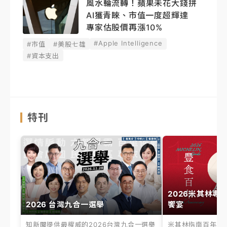
風水輪流轉！蘋果未花大錢拼
AI獲青睞、市值一度超輝達
專家估股價再漲10%
#Apple Intelligence
#市值
#美股七雄
#資本支出
特刊
2026米其林專
2026 台灣九合一選舉
饗宴
知新聞提供最權威的2026台灣九合一選舉
米其林指南百年之