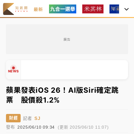
最新
女律師陳昱瑄詐慈濟10億！黃金158kg遭查扣畫面曝光
廣告
暑假過三周才推「E宿新北打卡趣」！抽獎程序複雜 觀
旅局回應了
中信慈善基金會想增加董事人數！辜仲諒向法院聲請遭
NEWS
駁 理由曝光
故宮《龍藏經》特展第2檔！今線上預約開賣一度塞車
蘋果發表iOS 26！AI版Siri確定跳
周六起展出延長至晚上7時
票 股價殺1.2%
台東農業處長涉圖利渡假村！東檢抗告成功 今重開羈
▲
押庭
▼
SJ
財經
記者
父親節泡湯了！中颱白海豚雨彈轟3天 「紅到發紫」降
發布
2025/06/10 09:34
(更新 2025/06/10 11:07)
雨熱區曝