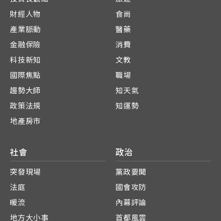
財經人物
食尚
產業脈動
醫藥
金融保險
消費
科技新知
文教
國際焦點
職場
趨勢大師
知天氣
政策法規
知運勢
地產房市
社會
政治
突發現場
黨政要聞
法庭
國會攻防
暖流
內幕評論
地方大小事
首都風雲