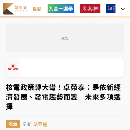
最新
女律師陳昱瑄詐慈濟10億！黃金158kg遭查扣畫面曝光
廣告
暑假過三周才推「E宿新北打卡趣」！抽獎程序複雜 觀
旅局回應了
中信慈善基金會想增加董事人數！辜仲諒向法院聲請遭
NEWS
駁 理由曝光
故宮《龍藏經》特展第2檔！今線上預約開賣一度塞車
核電政策轉大彎！卓榮泰：是依新經
周六起展出延長至晚上7時
濟發展、發電趨勢而變 未來多項選
台東農業處長涉圖利渡假村！東檢抗告成功 今重開羈
▲
擇
押庭
▼
父親節泡湯了！中颱白海豚雨彈轟3天 「紅到發紫」降
法亞施
政治
記者
雨熱區曝