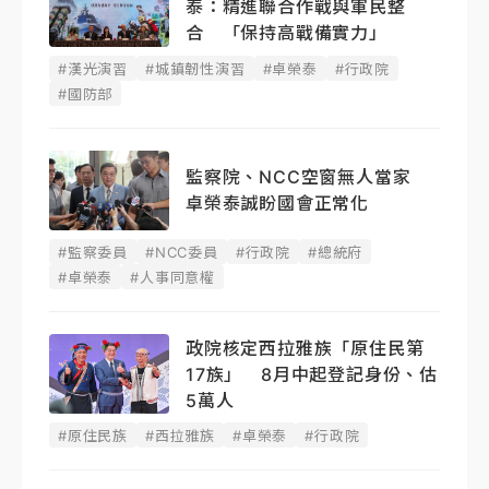
泰：精進聯合作戰與軍民整
合 「保持高戰備實力」
#漢光演習
#城鎮韌性演習
#卓榮泰
#行政院
#國防部
監察院、NCC空窗無人當家
卓榮泰誠盼國會正常化
#監察委員
#NCC委員
#行政院
#總統府
#卓榮泰
#人事同意權
政院核定西拉雅族「原住民第
17族」 8月中起登記身份、估
5萬人
#原住民族
#西拉雅族
#卓榮泰
#行政院