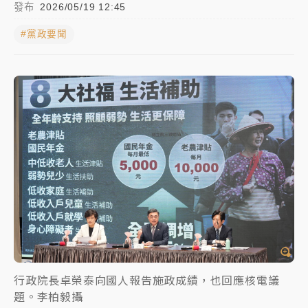
發布
2026/05/19 12:45
女律師陳昱瑄詐慈濟10億！黃金158kg遭查扣畫面曝光
#黨政要聞
暑假過三周才推「E宿新北打卡趣」！抽獎程序複雜 觀
旅局回應了
中信慈善基金會想增加董事人數！辜仲諒向法院聲請遭
駁 理由曝光
故宮《龍藏經》特展第2檔！今線上預約開賣一度塞車
周六起展出延長至晚上7時
台東農業處長涉圖利渡假村！東檢抗告成功 今重開羈
押庭
父親節泡湯了！中颱白海豚雨彈轟3天 「紅到發紫」降
雨熱區曝
行政院長卓榮泰向國人報告施政成績，也回應核電議
題。李柏毅攝