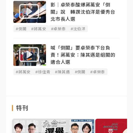
影｜卓榮泰酸爆蔣萬安「倒
閣」說 轉讚沈伯洋是優秀台
北市長人選
#倒閣
#蔣萬安
#卓榮泰
#沈伯洋
喊「倒閣」要卓榮泰下台負
責！蔣萬安：陳其邁是組閣的
適合人選
#蔣萬安
#徐佳青
#陳其邁
#倒閣
#卓榮泰
特刊