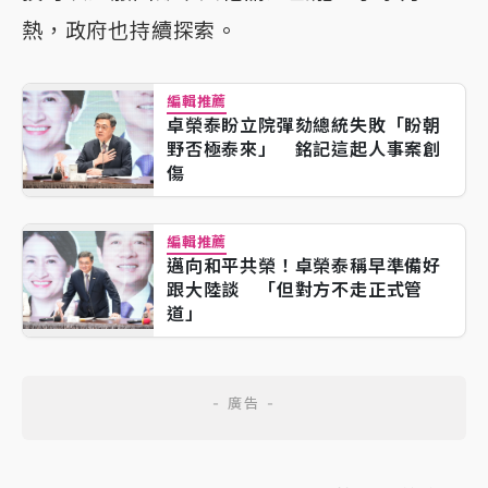
熱，政府也持續探索。
編輯推薦
卓榮泰盼立院彈劾總統失敗「盼朝
野否極泰來」 銘記這起人事案創
傷
編輯推薦
邁向和平共榮！卓榮泰稱早準備好
跟大陸談 「但對方不走正式管
道」