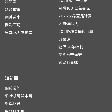
2026九合一大選
鴿知窩
台灣100 公益專區
影片故事
2026世界盃足球賽
圖片故事
大廚傳心法
攝影筆記
2026WBC精彩直擊
米其林大廚影音
良醫說
健保30年特刊
美樂蒂帶你玩
頭家有事嗎
知新聞
關於我們
編輯規範與申訴
得獎紀錄
攝影棚出租