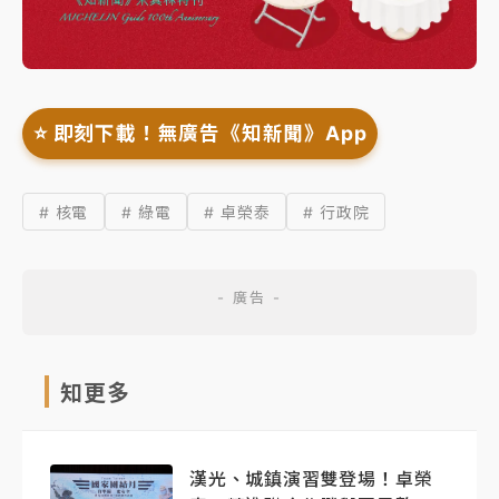
⭐️ 即刻下載！無廣告《知新聞》App
# 核電
# 綠電
# 卓榮泰
# 行政院
知更多
漢光、城鎮演習雙登場！卓榮