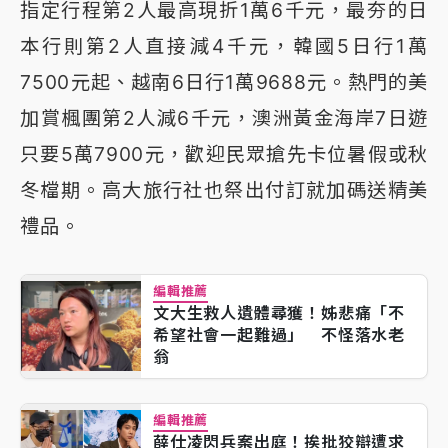
指定行程第2人最高現折1萬6千元，最夯的日
本行則第2人直接減4千元，韓國5日行1萬
7500元起、越南6日行1萬9688元。熱門的美
加賞楓團第2人減6千元，澳洲黃金海岸7日遊
只要5萬7900元，歡迎民眾搶先卡位暑假或秋
冬檔期。高大旅行社也祭出付訂就加碼送精美
禮品。
編輯推薦
文大生救人遺體尋獲！姊悲痛「不
希望社會一起難過」 不怪落水老
翁
編輯推薦
薛仕凌閃兵案出庭！挨批狡辯遭求