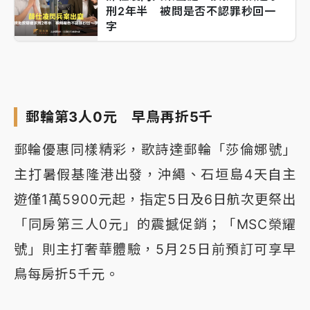
刑2年半 被問是否不認罪秒回一
字
郵輪第3人0元 早鳥再折5千
郵輪優惠同樣精彩，歌詩達郵輪「莎倫娜號」
主打暑假基隆港出發，沖繩、石垣島4天自主
遊僅1萬5900元起，指定5日及6日航次更祭出
「同房第三人0元」的震撼促銷；「MSC榮耀
號」則主打奢華體驗，5月25日前預訂可享早
鳥每房折5千元。