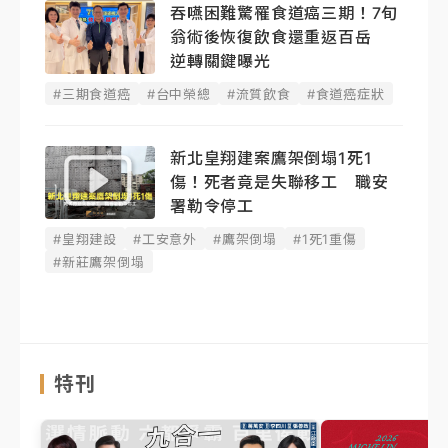
吞嚥困難驚罹食道癌三期！7旬
翁術後恢復飲食還重返百岳
逆轉關鍵曝光
#三期食道癌
#台中榮總
#流質飲食
#食道癌症狀
新北皇翔建案鷹架倒塌1死1
傷！死者竟是失聯移工 職安
署勒令停工
#皇翔建設
#工安意外
#鷹架倒塌
#1死1重傷
#新莊鷹架倒塌
特刊