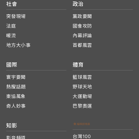
社會
政治
突發現場
黨政要聞
法庭
國會攻防
暖流
內幕評論
地方大小事
首都風雲
國際
體育
寰宇要聞
籃球風雲
熱搜話題
野球天地
東協萬象
大運動場
奇人妙事
巴黎奧運
知影
台灣100
影音頻道