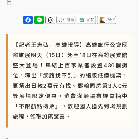
供
APP
連結
訂閱
【記者王志弘／高雄報導】高雄旅行公會國
際旅展明天（15日）起至18日在高雄展覽館
盛大登場！集結上百家業者設置430個攤
位，釋出「網路找不到」的絕版低價機票，
更祭出日韓2萬元有找、郵輪同房第3人0元
等展場限定優惠。消費滿額還有機會抽中
「不限航點機票」，歡迎國人搶先到場規劃
旅程，領取加碼驚喜。