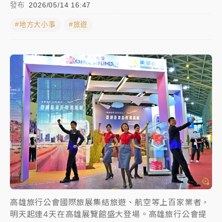
發布
2026/05/14 16:47
女律師陳昱瑄詐慈濟10億！黃金158kg遭查扣畫面曝光
#地方大小事
#旅遊
暑假過三周才推「E宿新北打卡趣」！抽獎程序複雜 觀
旅局回應了
中信慈善基金會想增加董事人數！辜仲諒向法院聲請遭
駁 理由曝光
故宮《龍藏經》特展第2檔！今線上預約開賣一度塞車
周六起展出延長至晚上7時
台東農業處長涉圖利渡假村！東檢抗告成功 今重開羈
押庭
父親節泡湯了！中颱白海豚雨彈轟3天 「紅到發紫」降
雨熱區曝
高雄旅行公會國際旅展集結旅遊、航空等上百家業者，
明天起連4天在高雄展覽館盛大登場。高雄旅行公會提