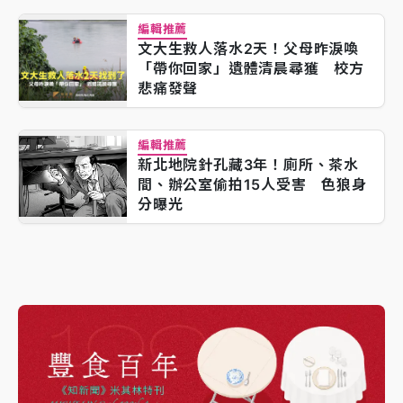
編輯推薦
文大生救人落水2天！父母昨淚喚
「帶你回家」遺體清晨尋獲 校方
悲痛發聲
編輯推薦
新北地院針孔藏3年！廁所、茶水
間、辦公室偷拍15人受害 色狼身
分曝光