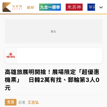
最新
女律師陳昱瑄詐慈濟10億！黃金158kg遭查扣畫面曝光
廣告
暑假過三周才推「E宿新北打卡趣」！抽獎程序複雜 觀
旅局回應了
中信慈善基金會想增加董事人數！辜仲諒向法院聲請遭
NEWS
駁 理由曝光
故宮《龍藏經》特展第2檔！今線上預約開賣一度塞車
高雄旅展明開搶！展場限定「超優惠
周六起展出延長至晚上7時
機票」 日韓2萬有找、郵輪第3人0
台東農業處長涉圖利渡假村！東檢抗告成功 今重開羈
▲
元
押庭
▼
父親節泡湯了！中颱白海豚雨彈轟3天 「紅到發紫」降
王志弘
生活
記者
雨熱區曝