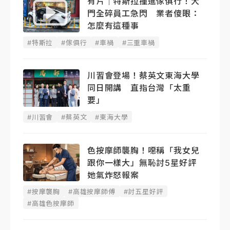
有片｜特斯拉撞進傢俱行！大
門全碎員工急閃 業者傻眼：
怎麼有這種事
#特斯拉
#傢俱行
#車禍
#三重車禍
川習會登場！蔡英文東海大學
同日開講 直指台灣「太重
要」
#川習會
#蔡英文
#東海大學
色按摩師襲胸！噁稱「我女兒
跟你一樣大」無恥討5星好評
她氣炸怒報案
#按摩襲胸
#高雄按摩師傅
#討五星好評
#高雄色按摩師