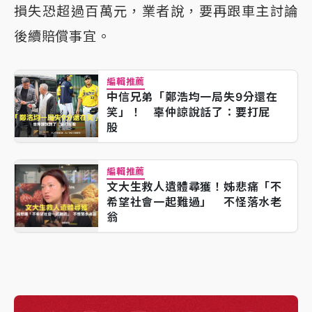
損失恐超過百萬元，業者說，要再跟車主討論
後續賠償事宜。
編輯推薦
中信兄弟「鄭浩均一局失9分還在
笑」！ 辜仲諒說話了：要打屁
股
編輯推薦
文大生救人遺體尋獲！姊悲痛「不
希望社會一起難過」 不怪落水老
翁