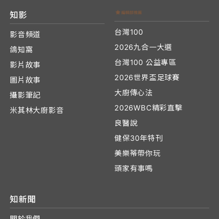
知影
台灣100
影音頻道
2026九合一大選
鴿知窩
台灣100 公益專區
影片故事
2026世界盃足球賽
圖片故事
大廚傳心法
攝影筆記
2026WBC精彩直擊
米其林大廚影音
良醫說
健保30年特刊
美樂蒂帶你玩
頭家有事嗎
知新聞
關於我們