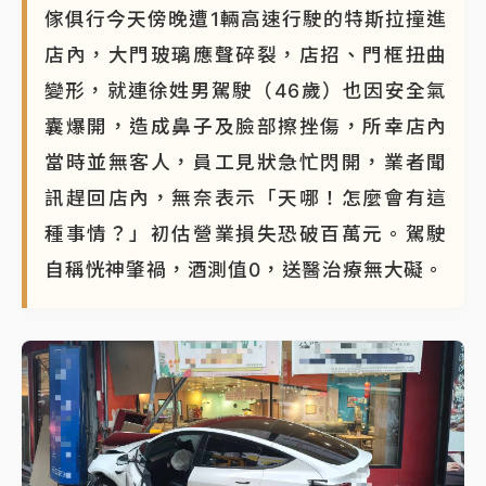
傢俱行今天傍晚遭1輛高速行駛的特斯拉撞進
店內，大門玻璃應聲碎裂，店招、門框扭曲
變形，就連徐姓男駕駛（46歲）也因安全氣
囊爆開，造成鼻子及臉部擦挫傷，所幸店內
當時並無客人，員工見狀急忙閃開，業者聞
訊趕回店內，無奈表示「天哪！怎麼會有這
種事情？」初估營業損失恐破百萬元。駕駛
自稱恍神肇禍，酒測值0，送醫治療無大礙。