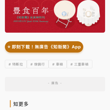
⭐️ 即刻下載！無廣告《知新聞》App
# 特斯拉
# 傢俱行
# 車禍
# 三重車禍
知更多