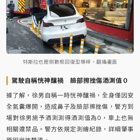
特斯拉也壓倒數根回復型導桿。翻攝畫面
駕駛自稱恍神釀禍 臉部擦挫傷酒測值０
據了解，徐男自稱一時恍神釀禍，全身僅因安
全氣囊爆開，造成鼻子及臉部擦挫傷，警方到
場對徐男施予酒測測得酒測值為0，車上也無
相關違禁品。警方依規定測繪紀錄，詳細肇事