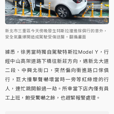
新北市三重區今天傍晚發生特斯拉撞進傢俱行的意外，
安全氣囊爆開造成駕駛受傷送醫。翻攝畫面
據悉，徐男當時獨自駕駛特斯拉Model Y，行
經中山高架道路下橋往新莊方向，遇新北大道
二段、中興北街口，突然偏向衝進路口傢俱
行，巨大撞擊聲嚇壞當時一旁等紅綠燈的行
人，連忙跳開躲過一劫。所幸當下店內僅有員
工上班，飽受驚嚇之餘，也趕緊報警處理。