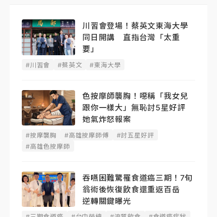
川習會登場！蔡英文東海大學
同日開講 直指台灣「太重
要」
#川習會
#蔡英文
#東海大學
色按摩師襲胸！噁稱「我女兒
跟你一樣大」無恥討5星好評
她氣炸怒報案
#按摩襲胸
#高雄按摩師傅
#討五星好評
#高雄色按摩師
吞嚥困難驚罹食道癌三期！7旬
翁術後恢復飲食還重返百岳
逆轉關鍵曝光
#三期食道癌
#台中榮總
#流質飲食
#食道癌症狀