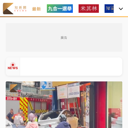
最新
女律師陳昱瑄詐慈濟10億！黃金158kg遭查扣畫面曝光
廣告
暑假過三周才推「E宿新北打卡趣」！抽獎程序複雜 觀
旅局回應了
中信慈善基金會想增加董事人數！辜仲諒向法院聲請遭
NEWS
駁 理由曝光
故宮《龍藏經》特展第2檔！今線上預約開賣一度塞車
周六起展出延長至晚上7時
台東農業處長涉圖利渡假村！東檢抗告成功 今重開羈
▲
押庭
▼
父親節泡湯了！中颱白海豚雨彈轟3天 「紅到發紫」降
雨熱區曝