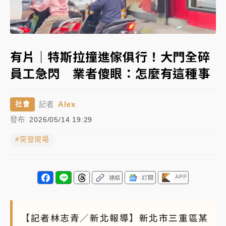
女律師陳昱瑄詐慈濟10億！黃金158kg遭查扣畫面曝光
Loaded
:
Unmute
100.00%
暑假過三周才推「E宿新北打卡趣」！抽獎程序複雜 觀
有片｜特斯拉撞進傢俱行！大門全碎
旅局回應了
員工急閃 業者傻眼：怎麼有這種事
中信慈善基金會想增加董事人數！辜仲諒向法院聲請遭
駁 理由曝光
Alex
社會
記者
故宮《龍藏經》特展第2檔！今線上預約開賣一度塞車
發布
2026/05/14 19:29
周六起展出延長至晚上7時
#突發現場
台東農業處長涉圖利渡假村！東檢抗告成功 今重開羈
押庭
父親節泡湯了！中颱白海豚雨彈轟3天 「紅到發紫」降
APP
連結
訂閱
雨熱區曝
【記者林志青／新北報導】新北市三重區某