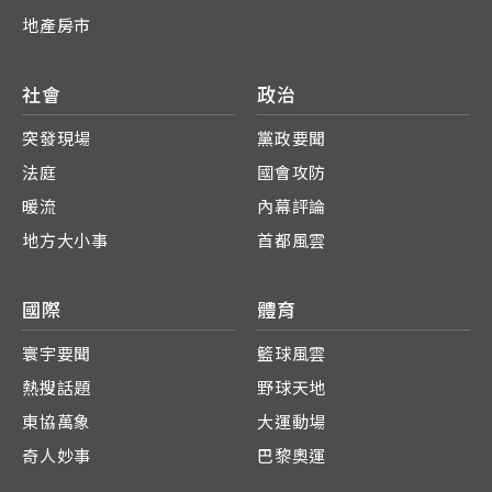
地產房市
社會
政治
突發現場
黨政要聞
法庭
國會攻防
暖流
內幕評論
地方大小事
首都風雲
國際
體育
寰宇要聞
籃球風雲
熱搜話題
野球天地
東協萬象
大運動場
奇人妙事
巴黎奧運