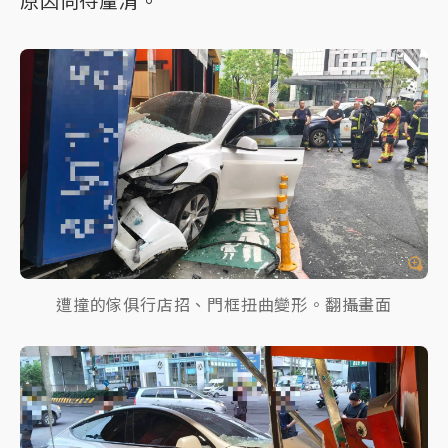
原因尚待釐清。
遭撞的傢俱行店招、門框扭曲變形。翻攝畫面