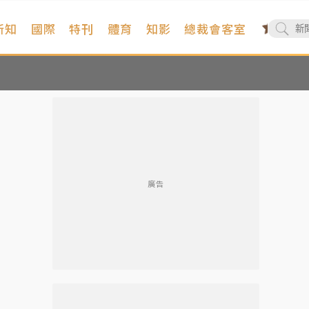
新知
國際
特刊
體育
知影
總裁會客室
廣告