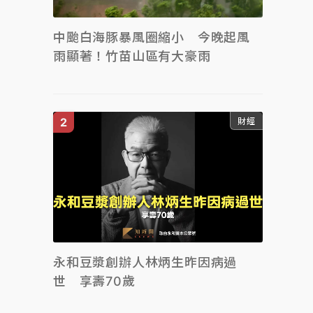
中颱白海豚暴風圈縮小 今晚起風
雨顯著！竹苗山區有大豪雨
財經
永和豆漿創辦人林炳生昨因病過
世 享壽70歲