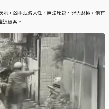
表示，凶手泯滅人性、無法原諒、罪大惡極，他有
盡速破案。