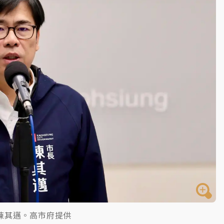
高罰4800＋拖吊費
陳其邁。高市府提供