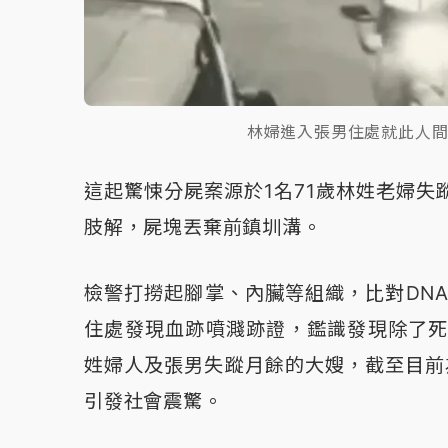
林婦進入張男住處就此人
這起驚悚分屍案源於1名71歲林姓老婦失
肢解，屍塊丟棄前鎮圳溝。
檢警打撈起腳掌、內臟等組織，比對DNA
住處發現血跡噴濺跡證，鑑識發現除了死
姓婦人及張男失蹤月餘的大嫂，截至目前
引發社會震驚。