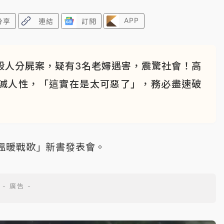
APP
分享
連結
訂閱
殺人分屍案，疑有3名老婦遇害，震驚社會！高
滅人性，「這實在是太可惡了」，務必盡速破
溫暖戰歌」新書發表會。