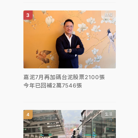
財經
嘉泥7月再加碼台泥股票2100張
今年已回補2萬7546張
生活