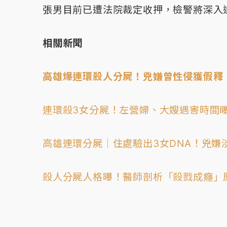
張男目前已遭法院裁定收押，檢警將深入
相關新聞
高雄爆連環殺人分屍！兇嫌曾性侵獲假釋
連環殺3女分屍！左營婦、大嫂遇害時間
高雄連環分屍｜住處驗出3女DNA！兇嫌
殺人分屍人格曝！醫師剖析「殺戮成癮」