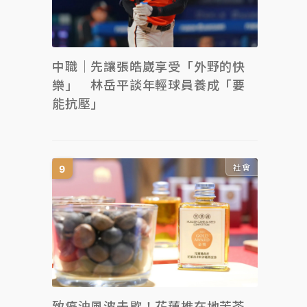
中職｜先讓張皓崴享受「外野的快
樂」 林岳平談年輕球員養成「要
能抗壓」
社會
致癌油風波未歇！花蓮推在地苦茶