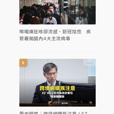
喉嚨痛狂咳卻流感、新冠陰性 疾
管署揭國內4大主流病毒
財經
周末精選｜跨境網購族注意！EZ