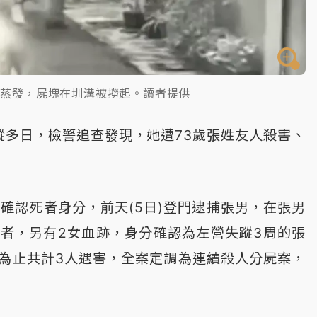
間蒸發，屍塊在圳溝被撈起。讀者提供
蹤多日，檢警追查發現，她遭73歲張姓友人殺害、
確認死者身分，前天(5日)登門逮捕張男，在張男
者，另有2女血跡，身分確認為左營失蹤3周的張
為止共計3人遇害，全案定調為連續殺人分屍案，