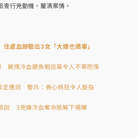
追查行兇動機，釐清案情。
 住處血跡驗出3女「大嫂也遇害」
曝 屍塊冷血餵魚蝦這幕令人不寒而慄
淡定應訊 警斥：喪心病狂令人髮指
原因 3兇嫌冷血奪命肢解下場曝