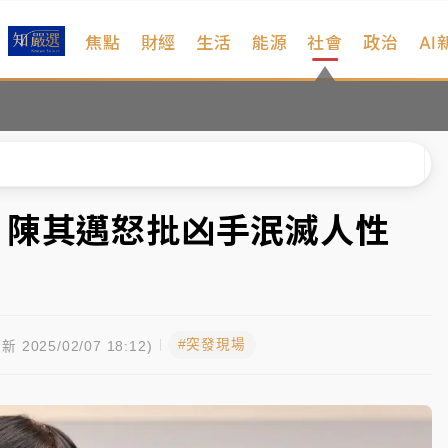
焦點
財經
生活
能源
社會
政治
AI
維持不變
 民權西路鷹架倒塌壓2車
風 榕樹連根拔起
、明天影響最劇烈
！陳其邁怒批凶手泯滅人性
高罰4800＋拖吊費
維持不變
#突發現場
 民權西路鷹架倒塌壓2車
新 2025/02/07 18:12)
風 榕樹連根拔起
、明天影響最劇烈