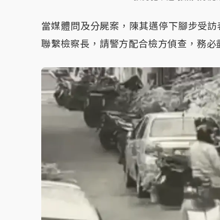
當媒體問及分屍案，陳其邁停下腳步受訪
聯繫檢察長，請警方配合檢方偵查，務必