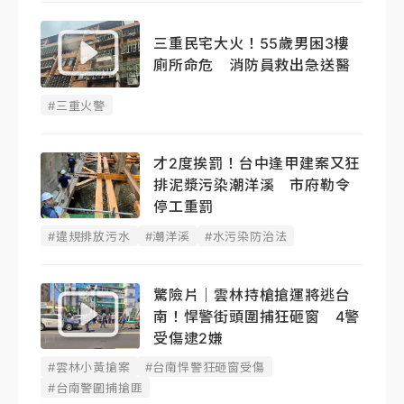
三重民宅大火！55歲男困3樓
廁所命危 消防員救出急送醫
#三重火警
才2度挨罰！台中逢甲建案又狂
排泥漿污染潮洋溪 市府勒令
停工重罰
#違規排放污水
#潮洋溪
#水污染防治法
驚險片｜雲林持槍搶運將逃台
南！悍警街頭圍捕狂砸窗 4警
受傷逮2嫌
#雲林小黃搶案
#台南悍警狂砸窗受傷
#台南警圍捕搶匪