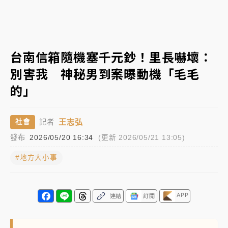
女律師陳昱瑄詐慈濟10億！黃金158kg遭查扣畫面曝光
暑假過三周才推「E宿新北打卡趣」！抽獎程序複雜 觀
台南信箱隨機塞千元鈔！里長嚇壞：
旅局回應了
別害我 神秘男到案曝動機「毛毛
中信慈善基金會想增加董事人數！辜仲諒向法院聲請遭
的」
駁 理由曝光
故宮《龍藏經》特展第2檔！今線上預約開賣一度塞車
王志弘
社會
記者
周六起展出延長至晚上7時
發布
2026/05/20 16:34
(更新 2026/05/21 13:05)
台東農業處長涉圖利渡假村！東檢抗告成功 今重開羈
押庭
#地方大小事
父親節泡湯了！中颱白海豚雨彈轟3天 「紅到發紫」降
雨熱區曝
APP
連結
訂閱