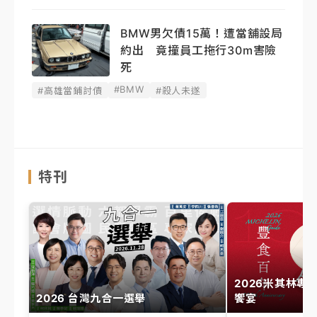
BMW男欠債15萬！遭當舖設局
約出 竟撞員工拖行30m害險
死
#BMW
#高雄當鋪討債
#殺人未遂
特刊
2026米其林專
2026 台灣九合一選舉
饗宴