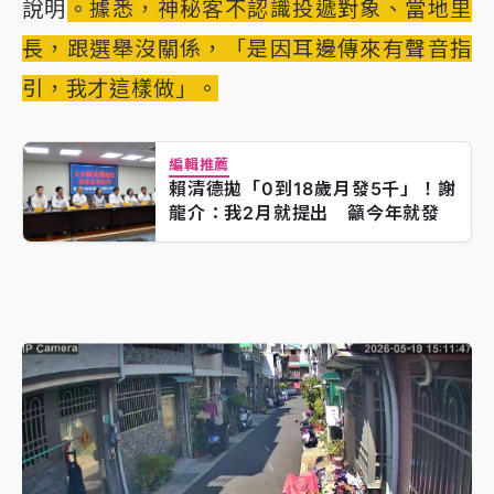
說明
。據悉，神秘客不認識投遞對象、當地里
長，跟選舉沒關係，「是因耳邊傳來有聲音指
引，我才這樣做」。
編輯推薦
賴清德拋「0到18歲月發5千」！謝
龍介：我2月就提出 籲今年就發