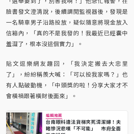
「選舉要到了，別害我啊！」他急忙報警，在
臉書發文澄清說，後續調閱監視器後，發現是
一名騎車男子沿路投放，疑似隨意將現金放入
信箱內，「真的不是我發的！我最近已經囊中
羞澀了，根本沒這個實力」。
貼文逗樂網友趣回，「我決定搬去大忠里
了」，紛紛稱羨大喊：「可以投我家嗎？」也
有人點破動機，「中頭獎的啦！分享大家才不
會橫禍跟著橫財後面來」。
編輯推薦
台南眼科違法貨梯夾死清潔婦！夫
睹慘況悲嘆「不可能」 市府全面