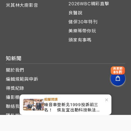
2026WBC精彩直擊
米其林大廚影音
良醫說
健保30年特刊
美樂蒂帶你玩
頭家有事嗎
知新聞
爽夏節
關於我們
85折
編輯規範與申訴
得獎紀錄
攝影棚出租
×
相關閱讀
噪音車登新北1999投訴前三
聯絡我們
名！ 侯友宜出動科技執法：
162車違規就扣牌
隱私說明
服務條款