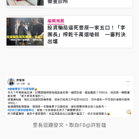
徹查診所
編輯推薦
投資騙局逼死豐原一家五口！「李
團長」榨乾千萬還嗆殺 一審判決
出爐
里長逗趣發文。取自FB@許智雄