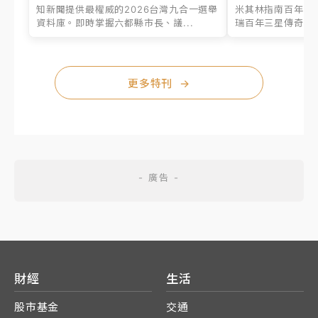
知新聞提供最權威的2026台灣九合一選舉
米其林指南百年之
資料庫。即時掌握六都縣市長、議...
瑞百年三星傳奇、台
更多特刊
→
財經
生活
股市基金
交通