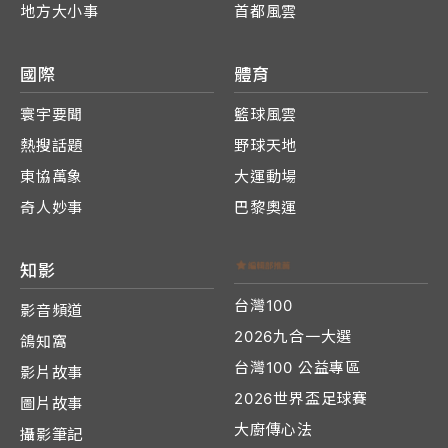
地方大小事
首都風雲
國際
體育
寰宇要聞
籃球風雲
熱搜話題
野球天地
東協萬象
大運動場
奇人妙事
巴黎奧運
知影
台灣100
影音頻道
2026九合一大選
鴿知窩
台灣100 公益專區
影片故事
2026世界盃足球賽
圖片故事
大廚傳心法
攝影筆記