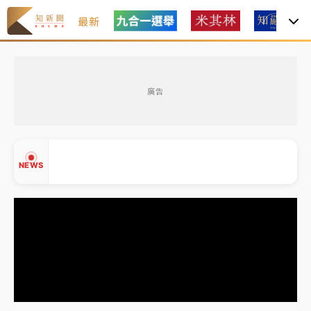
最新
女律師陳昱瑄詐慈濟10億！黃金158kg遭查扣畫面曝光
廣告
暑假過三周才推「E宿新北打卡趣」！抽獎程序複雜 觀
旅局回應了
中信慈善基金會想增加董事人數！辜仲諒向法院聲請遭
NEWS
駁 理由曝光
故宮《龍藏經》特展第2檔！今線上預約開賣一度塞車
周六起展出延長至晚上7時
台東農業處長涉圖利渡假村！東檢抗告成功 今重開羈
▲
押庭
▼
父親節泡湯了！中颱白海豚雨彈轟3天 「紅到發紫」降
雨熱區曝