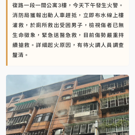
復路一段一間公寓3樓，今天下午發生火警。
蔣萬安的建中同學！47歲法律學霸戰桃園 公開上任首
消防局獲報出動人車趕抵，立即布水線上樓
要3件事
灌救，於廁所救出受困男子，檢視傷者已無
生命徵象，緊急送醫急救，目前傷勢嚴重持
續搶救。詳細起火原因，有待火調人員調查
釐清。