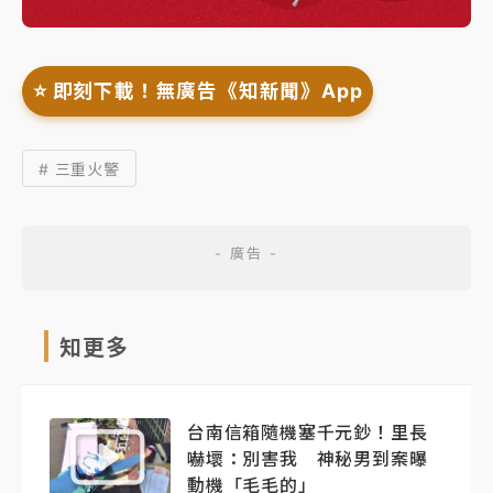
⭐️ 即刻下載！無廣告《知新聞》App
# 三重火警
知更多
台南信箱隨機塞千元鈔！里長
嚇壞：別害我 神秘男到案曝
動機「毛毛的」