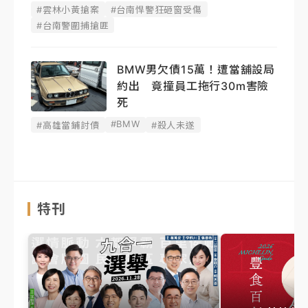
#雲林小黃搶案
#台南悍警狂砸窗受傷
#台南警圍捕搶匪
BMW男欠債15萬！遭當舖設局
約出 竟撞員工拖行30m害險
死
#BMW
#高雄當鋪討債
#殺人未遂
特刊