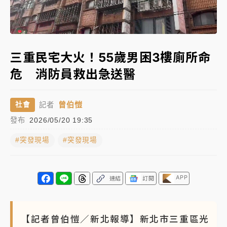
蔣萬安的建中同學！47歲法律學霸戰桃園 公開上任首
Loaded
:
要3件事
Unmute
100.00%
父親節玩樂園！六福村今明2天「爸爸免費」 遠雄海洋
三重民宅大火！55歲男困3樓廁所命
買1送1
危 消防員救出急送醫
白海豚逼近！新北高灘地停車場下午4時強制拖吊 中午
開放水門周邊紅黃線停車
曾伯愷
社會
記者
中颱白海豚環流掠北海！今明防劇烈降雨 東部高溫飆
發布
2026/05/20 19:35
38度
#突發現場
#突發現場
周末精選｜
慈濟遭詐10億完整始末曝！律師掮客大玩兩
面手法 郭台銘、蔡英文成關鍵
本周爆款短影音｜
柯文哲帶電子手鐶拄拐杖現身／周玉
APP
連結
訂閱
蔻蔡玉真開撕爆料
周末精選｜
跨境網購族注意！EZ Way若改由政府委
【記者曾伯愷／新北報導】新北市三重區光
任 預算難關如何解？