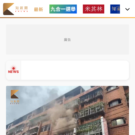
最新
父親節玩樂園！六福村今明2天「爸爸免費」 遠雄海洋
買1送1
廣告
白海豚逼近！新北高灘地停車場下午4時強制拖吊 中午
開放水門周邊紅黃線停車
中颱白海豚環流掠北海！今明防劇烈降雨 東部高溫飆
NEWS
38度
周末精選｜
慈濟遭詐10億完整始末曝！律師掮客大玩兩
面手法 郭台銘、蔡英文成關鍵
本周爆款短影音｜
柯文哲帶電子手鐶拄拐杖現身／周玉
▲
蔻蔡玉真開撕爆料
▼
周末精選｜
跨境網購族注意！EZ Way若改由政府委
任 預算難關如何解？