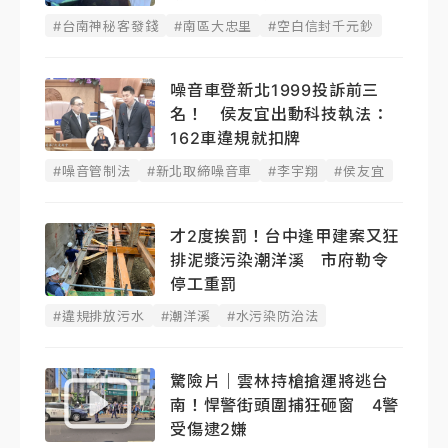
#台南神秘客發錢
#南區大忠里
#空白信封千元鈔
噪音車登新北1999投訴前三
名！ 侯友宜出動科技執法：
162車違規就扣牌
#噪音管制法
#新北取締噪音車
#李宇翔
#侯友宜
才2度挨罰！台中逢甲建案又狂
排泥漿污染潮洋溪 市府勒令
停工重罰
#違規排放污水
#潮洋溪
#水污染防治法
驚險片｜雲林持槍搶運將逃台
南！悍警街頭圍捕狂砸窗 4警
受傷逮2嫌