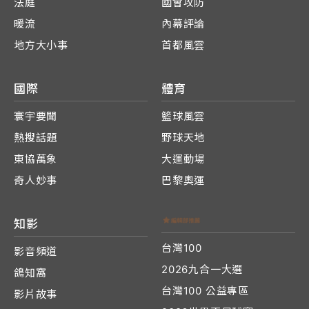
法庭
國會攻防
暖流
內幕評論
地方大小事
首都風雲
國際
體育
寰宇要聞
籃球風雲
熱搜話題
野球天地
東協萬象
大運動場
奇人妙事
巴黎奧運
知影
台灣100
影音頻道
2026九合一大選
鴿知窩
台灣100 公益專區
影片故事