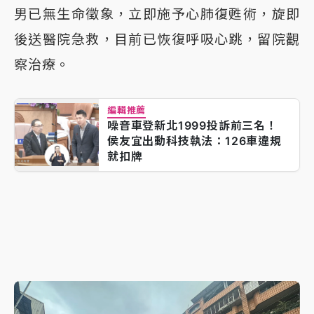
男已無生命徵象，立即施予心肺復甦術，旋即
後送醫院急救，目前已恢復呼吸心跳，留院觀
察治療。
編輯推薦
噪音車登新北1999投訴前三名！
侯友宜出動科技執法：126車違規
就扣牌